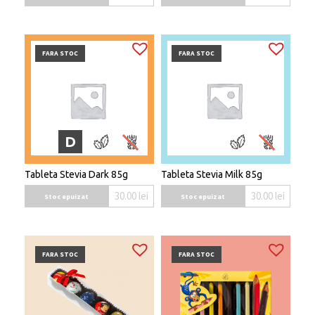
FARA STOC
FARA STOC
D
Tableta Stevia Dark 85g
Tableta Stevia Milk 85g
30.00
lei
30.00
lei
Stoc epuizat
Stoc epuizat
FARA STOC
FARA STOC