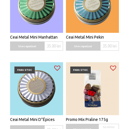
Ceai Metal Mini Manhattan
Ceai Metal Mini Pekin
35.00
lei
35.00
lei
Stoc epuizat
Stoc epuizat
FARA STOC
FARA STOC
Ceai Metal Mini D”Épices
Promo Mix Praline 175g
52.00
lei