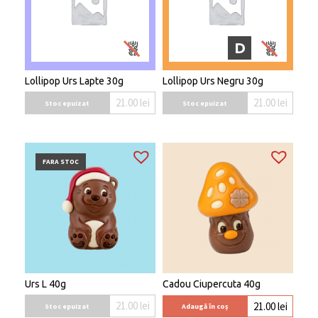
D
Lollipop Urs Lapte 30g
Lollipop Urs Negru 30g
21.00
lei
21.00
lei
Stoc epuizat
Stoc epuizat
FARA STOC
Urs L 40g
Cadou Ciupercuta 40g
21.00
lei
21.00
lei
Stoc epuizat
Adaugă în coș