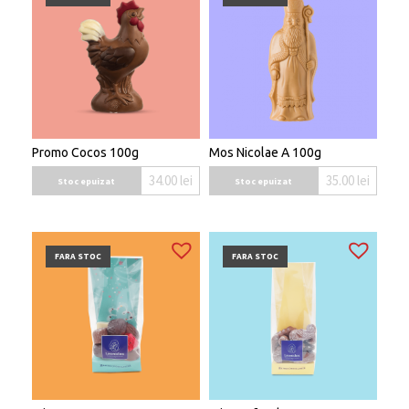
Promo Cocos 100g
Mos Nicolae A 100g
34.00
lei
35.00
lei
Stoc epuizat
Stoc epuizat
FARA STOC
FARA STOC