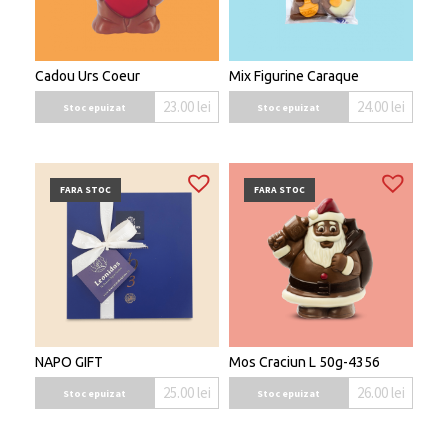
Cadou Urs Coeur
Mix Figurine Caraque
23.00
lei
24.00
lei
Stoc epuizat
Stoc epuizat
FARA STOC
FARA STOC
NAPO GIFT
Mos Craciun L 50g-4356
25.00
lei
26.00
lei
Stoc epuizat
Stoc epuizat