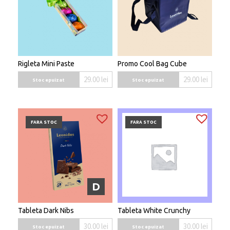
Rigleta Mini Paste
Promo Cool Bag Cube
29.00
lei
29.00
lei
Stoc epuizat
Stoc epuizat
FARA STOC
FARA STOC
D
Tableta Dark Nibs
Tableta White Crunchy
30.00
lei
30.00
lei
Stoc epuizat
Stoc epuizat