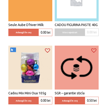
Seule Aube D’hiver Milk
CADOU FIGURINA PASTE 40G
0.00
lei
0.00
lei
Stoc epuizat
Adaugă în coș
Cadou Mix Mini Oua 105g
SGR – garantie sticla
0.00
lei
0.50
lei
Adaugă în coș
Adaugă în coș