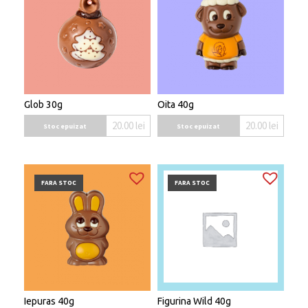
Glob 30g
Oita 40g
20.00
lei
20.00
lei
Stoc epuizat
Stoc epuizat
FARA STOC
FARA STOC
Iepuras 40g
Figurina Wild 40g