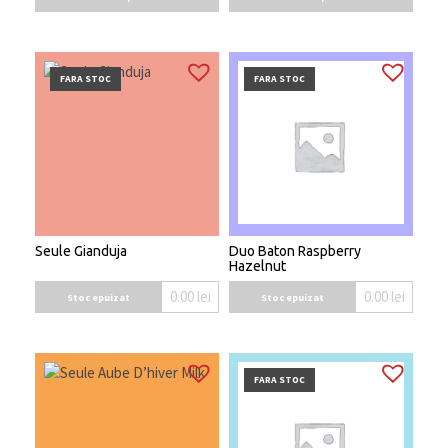
FARA STOC
FARA STOC
Seule Gianduja
Duo Baton Raspberry
Hazelnut
0.00
lei
0.00
lei
Stoc epuizat
Stoc epuizat
FARA STOC