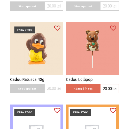
20.00
lei
20.00
lei
Stoc epuizat
Stoc epuizat
FARA STOC
Cadou Ratusca 40g
Cadou Lollipop
20.00
lei
20.00
lei
Stoc epuizat
Adaugă în coș
FARA STOC
FARA STOC