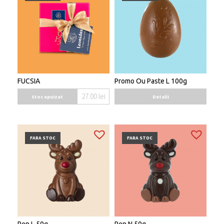
FUCSIA
Promo Ou Paste L 100g
27.00
lei
Stoc epuizat
Detalii
FARA STOC
FARA STOC
Ren L 50g
Ren N 50g