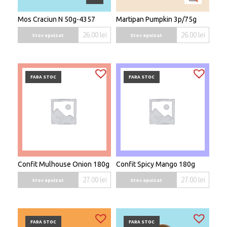
Mos Craciun N 50g-4357
Martipan Pumpkin 3p/75g
26.00
lei
26.00
lei
Stoc epuizat
Stoc epuizat
FARA STOC
FARA STOC
Confit Mulhouse Onion 180g
Confit Spicy Mango 180g
27.00
lei
27.00
lei
Stoc epuizat
Stoc epuizat
FARA STOC
FARA STOC