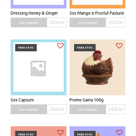
Dressing Honey & Ginger
Sos Mango si Fructul Pasiunii
34.00
lei
34.00
lei
Stoc epuizat
Stoc epuizat
FARA STOC
FARA STOC
Sos Capsuni
Promo Gaina 100g
34.00
lei
34.00
lei
Stoc epuizat
Stoc epuizat
FARA STOC
FARA STOC