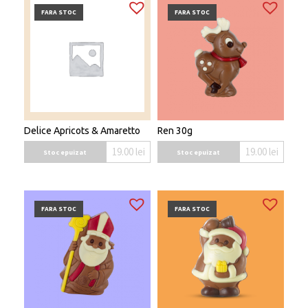
FARA STOC
FARA STOC
Delice Apricots & Amaretto
Ren 30g
19.00
lei
19.00
lei
Stoc epuizat
Stoc epuizat
FARA STOC
FARA STOC