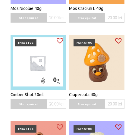
Mos Nicolae 40g
Mos Craciun L 40g
20.00
lei
20.00
lei
Stoc epuizat
Stoc epuizat
FARA STOC
FARA STOC
Gimber Shot 20ml
Ciupercuta 40g
20.00
lei
20.00
lei
Stoc epuizat
Stoc epuizat
FARA STOC
FARA STOC