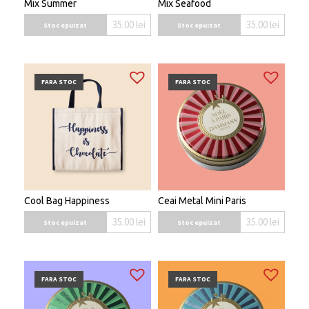
Mix Summer
Mix Seafood
35.00
lei
35.00
lei
Stoc epuizat
Stoc epuizat
FARA STOC
FARA STOC
Cool Bag Happiness
Ceai Metal Mini Paris
35.00
lei
35.00
lei
Stoc epuizat
Stoc epuizat
FARA STOC
FARA STOC