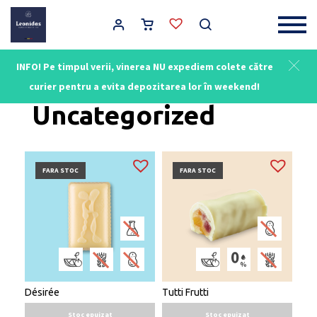
Main Navigation
INFO! Pe timpul verii, vinerea NU expediem colete către
Acasă
/ Uncategorized
curier pentru a evita depozitarea lor în weekend!
Uncategorized
FARA STOC
FARA STOC
Désirée
Tutti Frutti
Stoc epuizat
Stoc epuizat