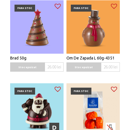
FARA STOC
FARA STOC
Brad 50g
Om De Zapada L 60g-4351
26.00
lei
26.00
lei
Stoc epuizat
Stoc epuizat
FARA STOC
FARA STOC
D