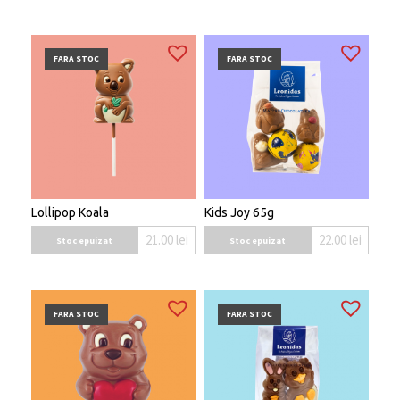
FARA STOC
FARA STOC
Lollipop Koala
Kids Joy 65g
21.00
lei
22.00
lei
Stoc epuizat
Stoc epuizat
FARA STOC
FARA STOC