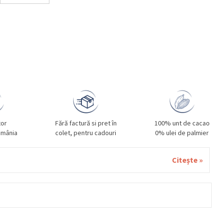
tor
Fără factură si pret în
100% unt de cacao
omânia
colet, pentru cadouri
0% ulei de palmier
Citește »