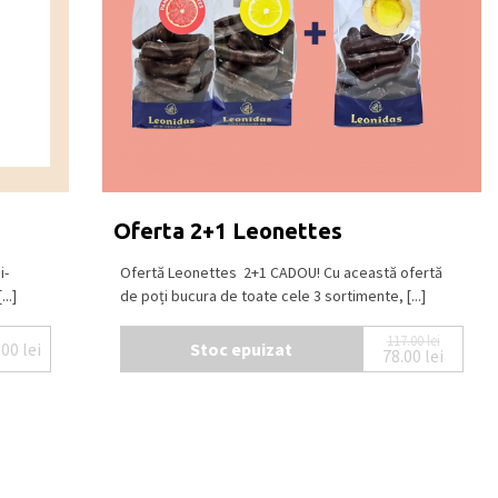
Oferta 2+1 Leonettes
i-
Ofertă Leonettes 2+1 CADOU! Cu această ofertă
..]
de poți bucura de toate cele 3 sortimente, [...]
117.00
lei
.00
lei
Stoc epuizat
78.00
lei
Prețul iniți
Prețul cure