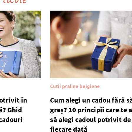
rticole
Cutii praline belgiene
trivit în
Cum alegi un cadou fără să
ă? Ghid
greș? 10 principii care te 
 cadouri
să alegi cadoul potrivit de
fiecare dată