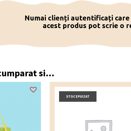
Numai clienți autentificați car
acest produs pot scrie o r
 cumparat si...
STOC EPUIZAT