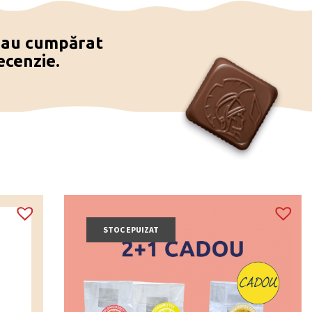
e au cumpărat
ecenzie.
STOC EPUIZAT