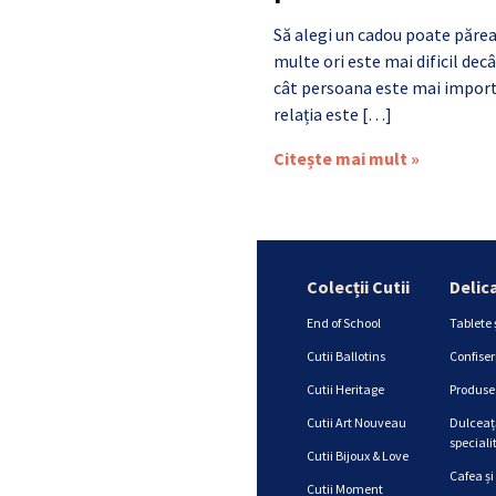
Să alegi un cadou poate părea
multe ori este mai dificil de
cât persoana este mai import
relația este […]
Citește mai mult »
Colecții Cutii
Delic
End of School
Tablete 
Cutii Ballotins
Confiser
Cutii Heritage
Produse 
Cutii Art Nouveau
Dulceață
specialit
Cutii Bijoux & Love
Cafea și
Cutii Moment