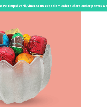
O! Pe timpul verii, vinerea NU expediem colete către curier pentru a