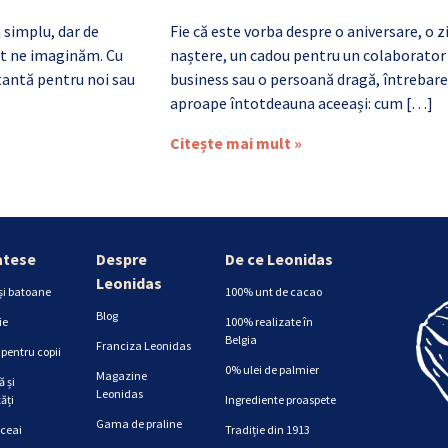
 simplu, dar de
Fie că este vorba despre o aniversare, o z
cât ne imaginăm. Cu
naștere, un cadou pentru un colaborator
antă pentru noi sau
business sau o persoană dragă, întrebare
aproape întotdeauna aceeași: cum […]
Citește mai mult »
atese
Despre
De ce Leonidas
Leonidas
și batoane
100% unt de cacao
Blog
ie
100% realizate în
Belgia
Franciza Leonidas
pentru copii
0% ulei de palmier
Magazine
 și
Leonidas
ăți
Ingrediente proaspete
Gama de praline
 ceai
Tradiție din 1913