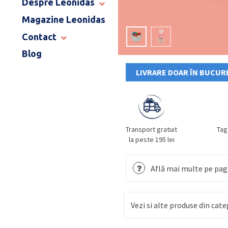
Despre Leonidas
END OF SCHOOL
Magazine Leonidas
POVESTEA LEONIDAS
FRANCIZA LEONIDAS
Contact
GAMA DE PRALINE
Blog
MAGAZINE LEONIDAS
CATALOG PAȘTE 2026
COMENZI CORPORATE
LIVRARE DOAR ÎN BUCURE
ÎNTREBĂRI FRECVENTE
Transport gratuit
Tag
la peste 195 lei
Află mai multe pe pagi
Vezi si alte produse din cate