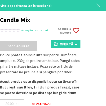
 evita depozitarea lor în weekend!
Acasă
/
Uncategorized
/ Candle Mix
Candle Mix
Adaugă la
Adaugă un comentariu
favorite
Evaluat
0
la
0
OFERTĂ
Stoc epuizat
din
5
pe
Bol ce poate fi folosit ulterior pentru lumânăre,
baza
umplut cu 230g de praline ambalate. Pungă cadou
a
evaluări
și hartie mătase incluse. Poza este cu titlu de
de
prezentare iar pralinele și panglica pot diferi.
la
clienți
Acest produs este disponibil doar cu livrare în
București sau Ilfov, fiind un produs fragil, care
se poate deteriora pe distanțe lungi de drum.
80.00
lei
STOC EPUIZAT