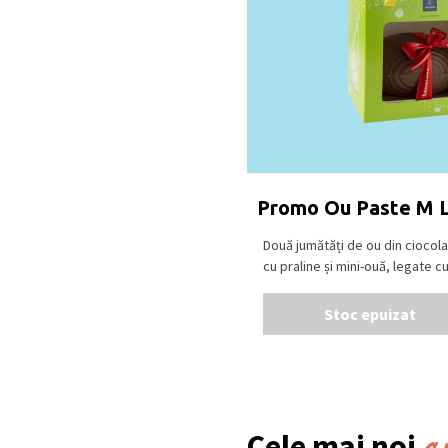
Promo Ou Paste M 
Două jumătăți de ou din ciocol
cu praline și mini-ouă, legate cu [
Stoc epuizat
Cele mai noi