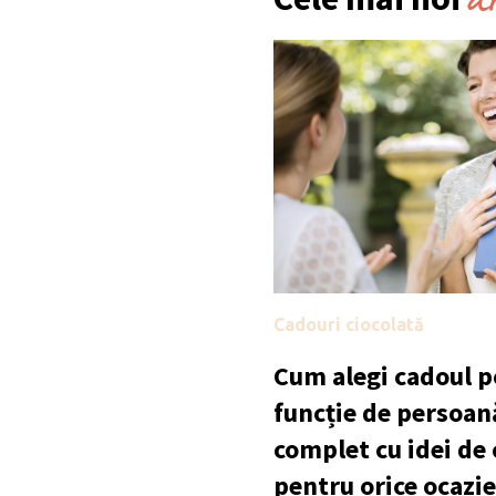
a
Cadouri ciocolată
Cum alegi cadoul po
funcție de persoan
complet cu idei de
pentru orice ocazie