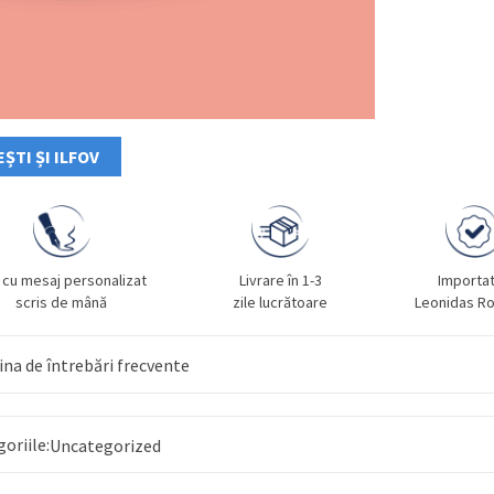
ȘTI ȘI ILFOV
 cu mesaj personalizat
Livrare în 1-3
Importa
scris de mână
zile lucrătoare
Leonidas R
na de întrebări frecvente
goriile:
Uncategorized