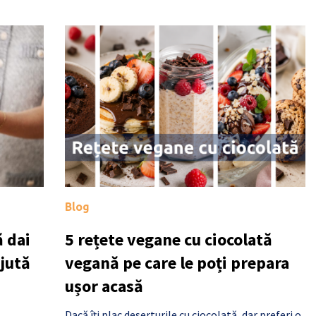
Blog
 dai
5 rețete vegane cu ciocolată
ajută
vegană pe care le poți prepara
ușor acasă
Dacă îți plac deserturile cu ciocolată, dar preferi o