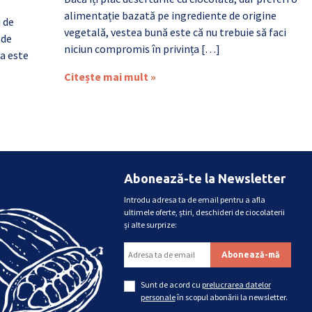
alimentație bazată pe ingrediente de origine
i de
vegetală, vestea bună este că nu trebuie să faci
 de
niciun compromis în privința […]
a este
Citește mai mult »
Abonează-te la Newsletter
Introdu adresa ta de email pentru a afla
ultimele oferte, știri, deschideri de ciocolaterii
și alte surprize:
Sunt de acord cu
prelucrarea datelor
personale
în scopul abonării la newsletter.