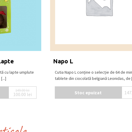
Lapte
Napo L
ată cu lapte umplute
Cutia Napo L conține o selecție de 64 de min
...]
tablete din ciocolată belgiană Leonidas, de [.
149.00
lei
Stoc epuizat
147
100.00
lei
Prețul inițial a fost: 149.00 lei.
Prețul curent este: 100.00 lei.