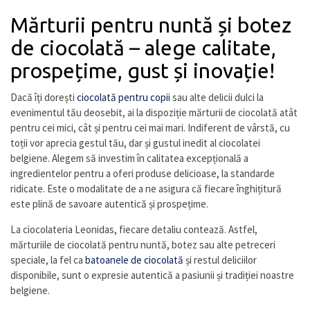
Mărturii pentru nuntă și botez
de ciocolată – alege calitate,
prospețime, gust și inovație!
Dacă îți dorești
ciocolată pentru copii
sau alte delicii dulci la
evenimentul tău deosebit, ai la dispoziție mărturii de ciocolată atât
pentru cei mici, cât și pentru cei mai mari. Indiferent de vârstă, cu
toții vor aprecia gestul tău, dar și gustul inedit al ciocolatei
belgiene. Alegem să investim în calitatea excepțională a
ingredientelor pentru a oferi produse delicioase, la standarde
ridicate. Este o modalitate de a ne asigura că fiecare înghițitură
este plină de savoare autentică și prospețime.
La ciocolateria Leonidas, fiecare detaliu contează. Astfel,
mărturiile de ciocolată pentru nuntă, botez sau alte petreceri
speciale, la fel ca
batoanele de ciocolată
și restul deliciilor
disponibile, sunt o expresie autentică a pasiunii și tradiției noastre
belgiene.