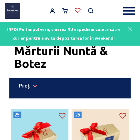
Main Navigation
INFO! Pe timpul verii, vinerea NU expediem colete către
Acasă
/ Mărturii Nuntă & Botez
curier pentru a evita depozitarea lor în weekend!
Mărturii Nuntă &
Botez
Preț