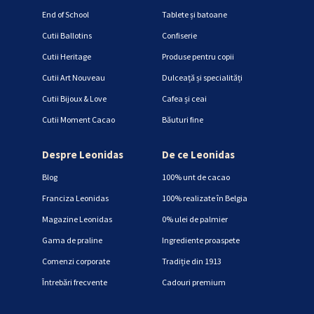
End of School
Tablete și batoane
Cutii Ballotins
Confiserie
Cutii Heritage
Produse pentru copii
Cutii Art Nouveau
Dulceață și specialități
Cutii Bijoux & Love
Cafea și ceai
Cutii Moment Cacao
Băuturi fine
Despre Leonidas
De ce Leonidas
Blog
100% unt de cacao
Franciza Leonidas
100% realizate în Belgia
Magazine Leonidas
0% ulei de palmier
Gama de praline
Ingrediente proaspete
Comenzi corporate
Tradiție din 1913
Întrebări frecvente
Cadouri premium