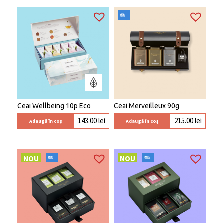
Ceai Wellbeing 10p Eco
Ceai Merveilleux 90g
143.00
lei
215.00
lei
Adaugă în coș
Adaugă în coș
NOU
NOU