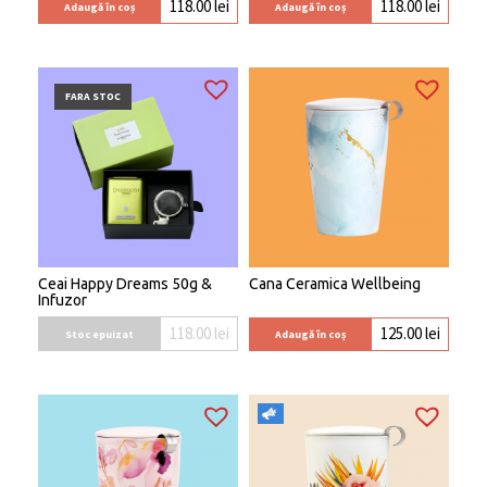
118.00
lei
118.00
lei
Adaugă în coș
Adaugă în coș
FARA STOC
Ceai Happy Dreams 50g &
Cana Ceramica Wellbeing
Infuzor
118.00
lei
125.00
lei
Stoc epuizat
Adaugă în coș