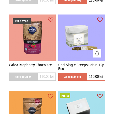
110.00
lei
110.00
lei
Stoc epuizat
Adaugă în coș
FARA STOC
Cafea Raspberry Chocolate
Ceai Single Steeps Lotus 15p
Eco
110.00
lei
110.00
lei
Stoc epuizat
Adaugă în coș
NOU