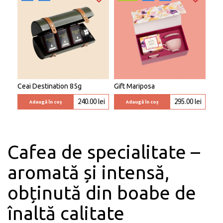
Ceai Destination 85g
Gift Mariposa
240.00
lei
295.00
lei
Adaugă în coș
Adaugă în coș
Cafea de specialitate –
aromată și intensă,
obținută din boabe de
înaltă calitate