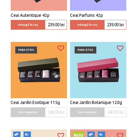
Ceai Autentique 42p
Ceai Parfums 42p
239.00
lei
239.00
lei
Adaugă în coș
Adaugă în coș
FARA STOC
FARA STOC
Ceai Jardin Exotique 115g
Ceai Jardin Botanique 120g
240.00
lei
240.00
lei
Stoc epuizat
Stoc epuizat
NOU