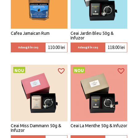
Cafea Jamaican Rum
Ceai Jardin Bleu 50g &
Infuzor
110.00
lei
118.00
lei
Adaugă în coș
Adaugă în coș
NOU
NOU
Ceai Miss Dammann 50g &
Ceai La Menthe 50g & Infuzor
Infuzor