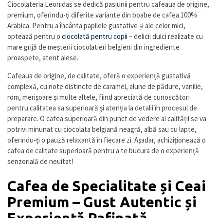
Ciocolateria Leonidas se dedică pasiunii pentru cafeaua de origine,
premium, oferindu-ți diferite variante din boabe de cafea 100%
Arabica. Pentru a încânta papilele gustative și ale celor mici,
optează pentru o
ciocolată pentru copii
– delicii dulci realizate cu
mare grijă de meșterii ciocolatieri belgieni din ingrediente
proaspete, atent alese.
Cafeaua de origine, de calitate, oferă o experiență gustativă
complexă, cu note distincte de caramel, alune de pădure, vanilie,
rom, merișoare și multe altele, fiind apreciată de cunoscători
pentru calitatea sa superioară și atenția la detalii în procesul de
preparare. O cafea superioară din punct de vedere al calității se va
potrivi minunat cu ciocolata belgiană neagră, albă sau cu lapte,
oferindu-ți o pauză relaxantă în fiecare zi. Așadar, achiziționează o
cafea de calitate superioară pentru a te bucura de o experiență
senzorială de neuitat!
Cafea de Specialitate și Ceai
Premium – Gust Autentic și
Experiență Rafinată