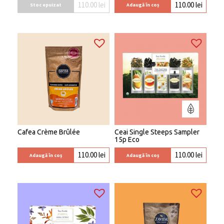
110.00
lei
110.00
lei
Stoc epuizat
Adaugă în coș
Cafea Crème Brûlée
Ceai Single Steeps Sampler
15p Eco
110.00
lei
110.00
lei
Adaugă în coș
Adaugă în coș