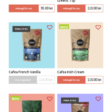
Greens 15p
95.00
lei
110.00
lei
Adaugă în coș
Adaugă în coș
NOU
FARA STOC
Cafea French Vanilla
Cafea Irish Cream
110.00
lei
110.00
lei
Stoc epuizat
Adaugă în coș
NOU
FARA STOC