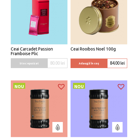
Ceai Carcadet Passion
Ceai Rooibos Noel 100g
Framboise Plic
80.00
lei
84.00
lei
Stoc epuizat
Adaugă în coș
NOU
NOU