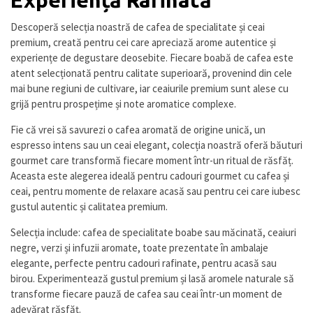
Descoperă selecția noastră de cafea de specialitate și ceai
premium, creată pentru cei care apreciază arome autentice și
experiențe de degustare deosebite. Fiecare boabă de cafea este
atent selecționată pentru calitate superioară, provenind din cele
mai bune regiuni de cultivare, iar ceaiurile premium sunt alese cu
grijă pentru prospețime și note aromatice complexe.
Fie că vrei să savurezi o cafea aromată de origine unică, un
espresso intens sau un ceai elegant, colecția noastră oferă băuturi
gourmet care transformă fiecare moment într-un ritual de răsfăț.
Aceasta este alegerea ideală pentru cadouri gourmet cu cafea și
ceai, pentru momente de relaxare acasă sau pentru cei care iubesc
gustul autentic și calitatea premium.
Selecția include: cafea de specialitate boabe sau măcinată, ceaiuri
negre, verzi și infuzii aromate, toate prezentate în ambalaje
elegante, perfecte pentru cadouri rafinate, pentru acasă sau
birou. Experimentează gustul premium și lasă aromele naturale să
transforme fiecare pauză de cafea sau ceai într-un moment de
adevărat răsfăț.