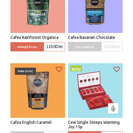
Cafea Rainforest Organica
Cafea Bavarian Chocolate
110.00
lei
110.00
lei
Stoc epuizat
Adaugă în coș
NOU
FARA STOC
Cafea English Caramel
Ceai Single Steeps Warming
Joy 15p