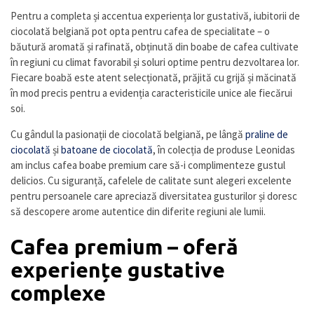
Pentru a completa și accentua experiența lor gustativă, iubitorii de
ciocolată belgiană pot opta pentru cafea de specialitate – o
băutură aromată și rafinată, obținută din boabe de cafea cultivate
în regiuni cu climat favorabil și soluri optime pentru dezvoltarea lor.
Fiecare boabă este atent selecționată, prăjită cu grijă și măcinată
în mod precis pentru a evidenția caracteristicile unice ale fiecărui
soi.
Cu gândul la pasionații de ciocolată belgiană, pe lângă
praline de
ciocolată
și
batoane de ciocolată
, în colecția de produse Leonidas
am inclus cafea boabe premium care să-i complimenteze gustul
delicios. Cu siguranță, cafelele de calitate sunt alegeri excelente
pentru persoanele care apreciază diversitatea gusturilor și doresc
să descopere arome autentice din diferite regiuni ale lumii.
Cafea premium – oferă
experiențe gustative
complexe