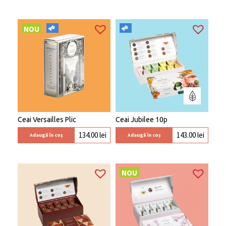
NOU
Ceai Versailles Plic
Ceai Jubilee 10p
134.00
lei
143.00
lei
Adaugă în coș
Adaugă în coș
NOU