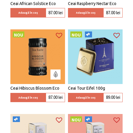
Ceai African Solstice Eco
Ceai Raspberry Nectar Eco
87.00
lei
87.00
lei
Adaugă în coș
Adaugă în coș
NOU
NOU
Ceai Hibiscus Blossom Eco
Ceai Tour Eifel 100g
87.00
lei
89.00
lei
Adaugă în coș
Adaugă în coș
NOU