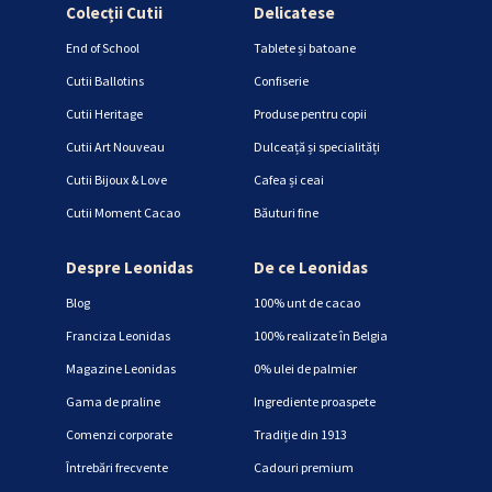
Colecții Cutii
Delicatese
End of School
Tablete și batoane
Cutii Ballotins
Confiserie
Cutii Heritage
Produse pentru copii
Cutii Art Nouveau
Dulceață și specialități
Cutii Bijoux & Love
Cafea și ceai
Cutii Moment Cacao
Băuturi fine
Despre Leonidas
De ce Leonidas
Blog
100% unt de cacao
Franciza Leonidas
100% realizate în Belgia
Magazine Leonidas
0% ulei de palmier
Gama de praline
Ingrediente proaspete
Comenzi corporate
Tradiție din 1913
Întrebări frecvente
Cadouri premium