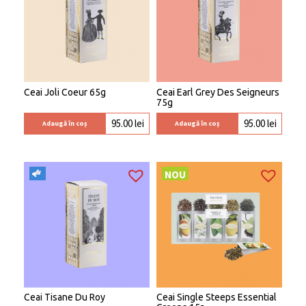
Ceai Joli Coeur 65g
Ceai Earl Grey Des Seigneurs
75g
95.00
lei
95.00
lei
Adaugă în coș
Adaugă în coș
NOU
Ceai Tisane Du Roy
Ceai Single Steeps Essential