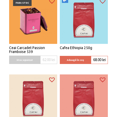
FARA STOC
Ceai Carcadet Passion
Cafea Ethiopia 250g
Framboise 539
62.00
lei
68.00
lei
Stoc epuizat
Adaugă în coș