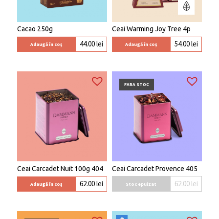
Cacao 250g
Ceai Warming Joy Tree 4p
44.00
lei
54.00
lei
Adaugă în coș
Adaugă în coș
FARA STOC
Ceai Carcadet Nuit 100g 404
Ceai Carcadet Provence 405
62.00
lei
62.00
lei
Stoc epuizat
Adaugă în coș