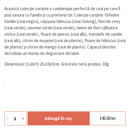
Această colecție conține o combinație perfectă de ceai pe care îl
poți savura cu familia și cu prietenii tăi. Colecția conține: Orhidee
Vanilie (ceai negru), căpșune hibiscus (ceai Oolong), flori de cireș
(ceai verde), iasomie verde (ceai verde), miere de flori sălbatice
citrice (ceai verde) , floare de piersic (ceai alb), trandafir de vanilie
(ceai alb), citron de mușețel (ceai de plante), floare de hibiscus (ceai
de plante) și citron de mango (ceai de plante). Capacul deschis
dezvăluie un meniu de degustare detaliat.
Dimensiuni: (LxlxH) 21x10x5cm. Greutate netă produs: 30g.
-
+
Adaugă în coș
143.00
lei
Cantitate Ceai Jubilee 10p