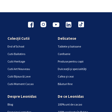
Colecții Cutii
Delicatese
End of School
Tablete și batoane
Cutii Ballotins
Confiserie
Cutii Heritage
Produse pentru copii
Cutii Art Nouveau
Dulceață și specialități
Cutii Bijoux & Love
Cafea și ceai
Cutii Moment Cacao
Băuturi fine
Despre Leonidas
De ce Leonidas
Blog
100% unt de cacao
Franciza Leonidas
100% realizate în Belgia