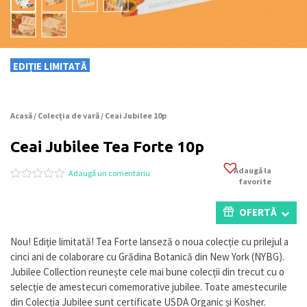
EDIȚIE LIMITATĂ
Acasă
/
Colecția de vară
/ Ceai Jubilee 10p
Ceai Jubilee Tea Forte 10p
Adaugă la
Adaugă un comentariu
favorite
Evaluat
0
la
0
OFERTĂ
din
5
pe
Nou! Ediție limitată! Tea Forte lanseză o noua colecție cu prilejul a
baza
cinci ani de colaborare cu Grădina Botanică din New York (NYBG).
a
evaluări
Jubilee Collection reunește cele mai bune colecții din trecut cu o
de
selecție de amestecuri comemorative jubilee. Toate amestecurile
la
din Colecția Jubilee sunt certificate USDA Organic și Kosher.
clienți