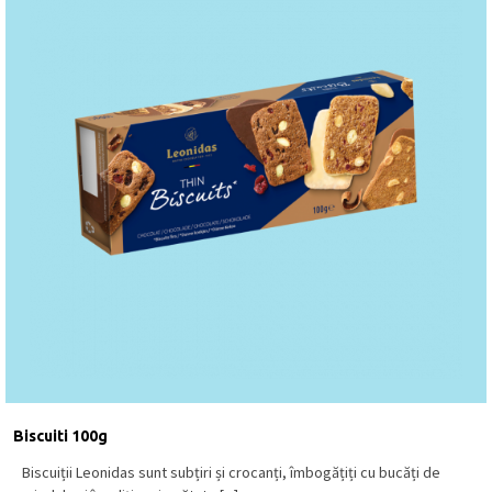
Biscuiti 100g
Biscuiții Leonidas sunt subțiri și crocanți, îmbogățiți cu bucăți de