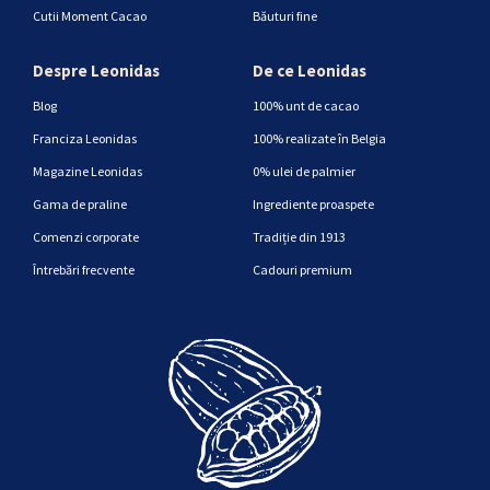
Cutii Moment Cacao
Băuturi fine
Despre Leonidas
De ce Leonidas
Blog
100% unt de cacao
Franciza Leonidas
100% realizate în Belgia
Magazine Leonidas
0% ulei de palmier
Gama de praline
Ingrediente proaspete
Comenzi corporate
Tradiție din 1913
Întrebări frecvente
Cadouri premium