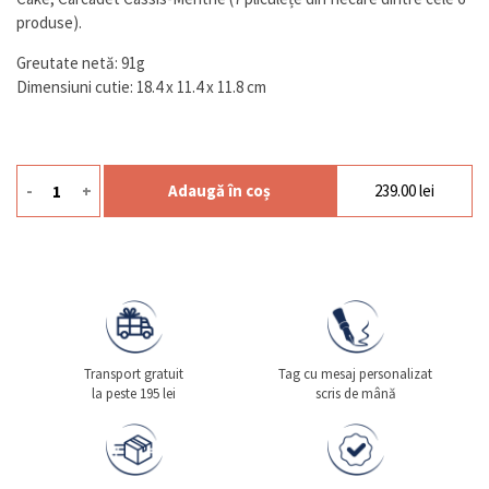
produse).
Greutate netă: 91g
Dimensiuni cutie: 18.4 x 11.4 x 11.8 cm
-
+
Adaugă în coș
239.00
lei
Cantitate Ceai Parfums 42p
Transport gratuit
Tag cu mesaj personalizat
la peste 195 lei
scris de mână