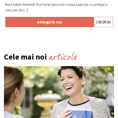
Nou! Ediție limitată! Tea Forte lanseză o noua colecție cu prilejul a
cinci ani de [...]
Adaugă în coș
143.00
lei
articole
Cele mai noi