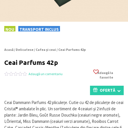
NOU
TRANSPORT INCLUS
Acasă
/
Delicatese
/
Cafea și ceai
/ Ceai Parfums 42p
Ceai Parfums 42p
Adaugă la
Adaugă un comentariu
favorite
Evaluat
0
la
0
OFERTĂ
din
5
pe
Ceai Dammann Parfums 42 pliculețe. Cutie cu 42 de pliculețe de ceai
baza
Cristal® ambalate în plic. Un sortiment de 4 ceaiuri și 2 infuzii de
a
evaluări
plante: Jardin Bleu, Goût Russe Douchka (ceaiuri negre aromate),
de
LÔriental, Miss Dammann (ceaiuri verzi aromate), Rooibos Carrot
la
Cake, Carcadet Cassis-Menthe (7 pliculețe din fiecare dintre cele 6
clienți