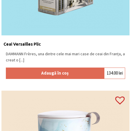
Brand ceai: DAMMANN Frères
Țara de origine: Franța
Poza este cu titlu de prezentare
Ceai Versailles Plic
DAMMANN Frères, una dintre cele mai mari case de ceai din Franța, a
creat o [...]
Adaugă în coș
134.00
lei