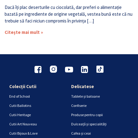
Dacă îți plac deserturile cu ciocolată, dar preferi o alimentație
bazată pe ingrediente de origine vegetală, vestea bună este că nu
trebuie să faci niciun compromis în privința […]
Citește mai mult »
Colecții Cutii
Delicatese
End of School
Tablete și batoane
Cutii Ballotins
Confiserie
Cutii Heritage
Produse pentru copii
Cutii Art Nouveau
Dulceață și specialități
Cutii Bijoux & Love
Cafea și ceai