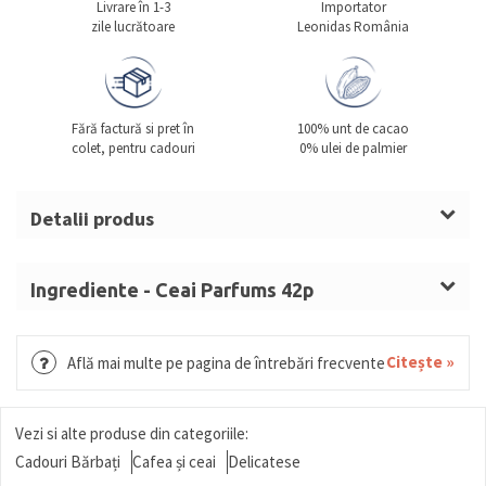
Livrare în 1-3
Importator
zile lucrătoare
Leonidas România
Fără factură si pret în
100% unt de cacao
colet, pentru cadouri
0% ulei de palmier
Detalii produs
Gramaj: 91g
Tip produs: patru ceaiuri și două infuzii de plante
Ingrediente - Ceai Parfums 42p
Nr. pliculețe ceai: 42 plicuri individuale Cristal® (câte
Jardin Bleu: Ceai negru (Camellia sinensis), arome
7 pliculețe din fiecare aromă)
(rubarbă, căpșună sălbatică, căpșună), petale de flori
Citește »
Află mai multe pe pagina de întrebări frecvente
Tip cutie: cutie carton dur, verde închis/ olive, cu
Goût Russe Douchka: Ceai negru (Camellia sinensis),
două sertare
uleiuri esențiale (bergamotă, portocală dulce,
Dimensiuni cutie: 18.4 x 11.4 x 11.8 cm
Vezi si alte produse din categoriile:
lămâie)
Arome:
Cadouri Bărbați
Cafea și ceai
Delicatese
L’Oriental: Ceai verde (Camellia sinensis), arome