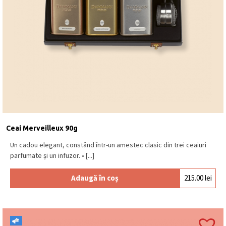
Ceai Merveilleux 90g
Un cadou elegant, constând într-un amestec clasic din trei ceaiuri
parfumate și un infuzor. • [...]
Adaugă în coș
215.00
lei