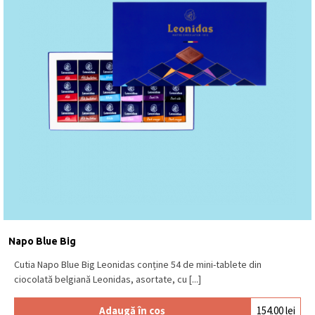
feuilletine oferă o textură crocantă, iar cele cu
aromă de portocală adaugă accente proaspete și
ușor fructate.
Calitatea ciocolatei Leonidas
Produsele Leonidas sunt realizate în
Belgia
,
respectând tradiția autentică a
pralinelor belgiene
.
Fiecare mini-tabletă este obținută din
ingrediente
de calitate
, cu 100% unt de cacao și fără ulei de
palmier, garantând un gust autentic și echilibrat.
Când este potrivit acest produs
Napo Blue Small este frecvent ales pentru:
Napo Blue Big
cadouri elegante și versatile
iubitorii de ciocolată pură, fără umpluturi
Cutia Napo Blue Big Leonidas conține 54 de mini-tablete din
pauze de cafea sau birou
ciocolată belgiană Leonidas, asortate, cu [...]
atenții pentru colegi sau parteneri
completarea unui cadou alături de vin sau prosecco
Adaugă în coș
154.00
lei