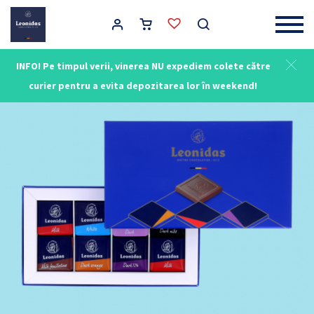
Main Navigation
INFO! Pe timpul verii, vinerea NU expediem colete către
curier pentru a evita depozitarea lor în weekend!