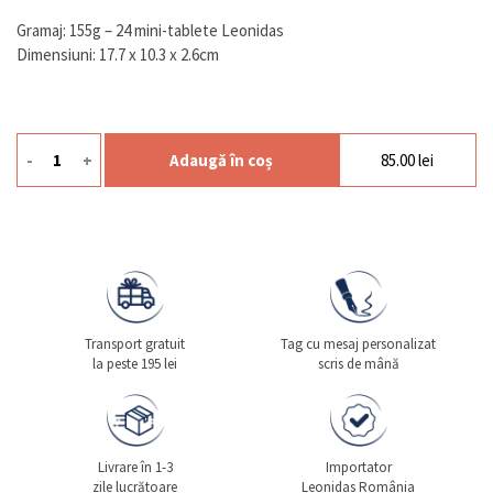
Gramaj: 155g – 24 mini-tablete Leonidas
Dimensiuni: 17.7 x 10.3 x 2.6cm
-
+
Adaugă în coș
85.00
lei
Cantitate Napo Blue Small
Transport gratuit
Tag cu mesaj personalizat
la peste 195 lei
scris de mână
Livrare în 1-3
Importator
zile lucrătoare
Leonidas România