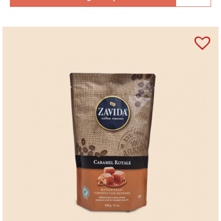
Experiența cadou
Cutia compactă și elegantă, în nuanțe de albastru,
oferă o prezentare modernă și rafinată. Este
completată de pungă cadou Leonidas și hârtie de
mătase, fiind pregătită pentru a fi oferită fără efort
suplimentar.
Informații despre ciocolata Leonidas
Pralinele Leonidas sunt produse în Belgia.
Ciocolata Leonidas folosește 100% unt de cacao.
Produsele Leonidas nu conțin ulei de palmier.
Leonidas este recunoscut pentru praline belgiene
realizate după rețete tradiționale.
Întrebări frecvente (FAQ)
Ce conține Napo Blue Small Leonidas?