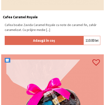
Conține 24 de mini-tablete din ciocolată belgiană
neagră, cu lapte și albă, inclusiv variante cu
feuilletine, portocală sau nibs de cacao.
Cafea Caramel Royale
Unde sunt produse aceste mini-tablete?
Cafea boabe Zavida Caramel Royale cu note de caramel fin, zahăr
Sunt produse în Belgia, respectând tradiția
caramelizat. Cu prăjire medie [...]
Leonidas.
Este acest produs potrivit pentru cadou?
Adaugă în coș
110.00
lei
Da, este un cadou cu ciocolată elegant, potrivit
pentru diverse ocazii.
Pentru ce ocazii este recomandată această
cutie?
Este potrivită pentru aniversări, cadouri corporate,
pauze de cafea sau vizite.
Ce îl face diferit față de pralinele clasice?
Conține ciocolată pură, fără umpluturi, fiind ideal
pentru cei care preferă gustul autentic al ciocolatei.