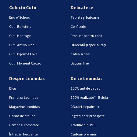
Colecții Cutii
Delicatese
End of School
Tablete și batoane
Cutii Ballotins
Confiserie
Cutii Heritage
Produse pentru copii
Cutii Art Nouveau
Dulceață și specialități
Cutii Bijoux & Love
Cafea și ceai
Cutii Moment Cacao
Băuturi fine
Despre Leonidas
De ce Leonidas
Blog
100% unt de cacao
Franciza Leonidas
100% realizate în Belgia
Magazine Leonidas
0% ulei de palmier
Gama de praline
Ingrediente proaspete
Comenzi corporate
Tradiție din 1913
Întrebări frecvente
Cadouri premium