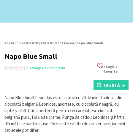
Acasă
/
Colecții Cutii
/
Cutii Moment Cacao
/ Napo Blue Small
Napo Blue Small
Adaugă la
Adaugă un comentariu
favorite
Evaluat
0
la
0
OFERTĂ
din
5
pe
Napo Blue Small Leonidas este o cutie cu 24 de mini-tablete, din
baza
ciocolată belgiană Leonidas, asortate, cu ciocolată neagră, cu
a
evaluări
lapte și albă. Cutia perfectă pentru cei care iubesc ciocolata
de
belgiană pură, fără alte creme. Punga de cadou Leonidas și hârtia
la
din mătase sunt incluse. Poza este cu titlu de prezentare, iar mini-
clienți
tabletele pot diferi.