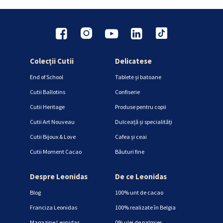
Colecții Cutii
Delicatese
End of School
Tablete și batoane
Cutii Ballotins
Confiserie
Cutii Heritage
Produse pentru copii
Cutii Art Nouveau
Dulceață și specialități
Cutii Bijoux & Love
Cafea și ceai
Cutii Moment Cacao
Băuturi fine
Despre Leonidas
De ce Leonidas
Blog
100% unt de cacao
Franciza Leonidas
100% realizate în Belgia
Magazine Leonidas
0% ulei de palmier