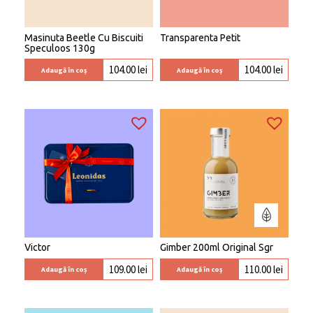
Masinuta Beetle Cu Biscuiti
Transparenta Petit
Speculoos 130g
104.00
lei
104.00
lei
Adaugă în coș
Adaugă în coș
Victor
Gimber 200ml Original Sgr
109.00
lei
110.00
lei
Adaugă în coș
Adaugă în coș