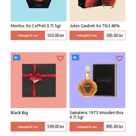
Monluc Xo Coffret 0.7l Sgr
Jules Gautret Xo 70cl 40%
550.00
lei
585.00
lei
Adaugă în coș
Adaugă în coș
Black Big
Samalens 1973 Wooden Box
0.7l Sgr
599.00
lei
895.00
lei
Adaugă în coș
Adaugă în coș