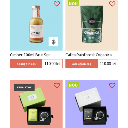
NOU
Gimber 200ml Brut Sgr
Cafea Rainforest Organica
110.00
lei
110.00
lei
Adaugă în coș
Adaugă în coș
NOU
FARA STOC