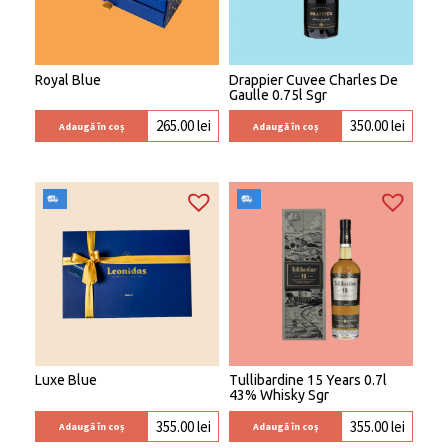
Royal Blue
Drappier Cuvee Charles De
Gaulle 0.75l Sgr
265.00
lei
350.00
lei
Adaugă în coș
Adaugă în coș
Luxe Blue
Tullibardine 15 Years 0.7l
43% Whisky Sgr
355.00
lei
355.00
lei
Adaugă în coș
Adaugă în coș