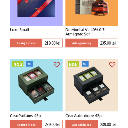
Luxe Small
De Montal Vs 40% 0.7l
Armagnac Sgr
219.00
lei
235.00
lei
Adaugă în coș
Adaugă în coș
NOU
NOU
Ceai Parfums 42p
Ceai Autentique 42p
239.00
lei
239.00
lei
Adaugă în coș
Adaugă în coș