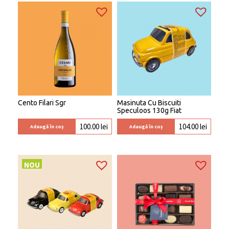
Cento Filari Sgr
Masinuta Cu Biscuiti
Speculoos 130g Fiat
100.00
lei
104.00
lei
Adaugă în coș
Adaugă în coș
NOU