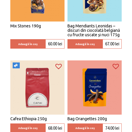
Mix Stones 190g
Bag Mendiants Leonidas –
discuri din ciocolată belgiană
cu fructe uscate și nuci 175g
60.00
lei
67.00
lei
Adaugă în coș
Adaugă în coș
Cafea Ethiopia 250g
Bag Orangettes 200g
68.00
lei
74.00
lei
Adaugă în coș
Adaugă în coș