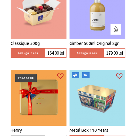
Classique 500g
Gimber 500ml Original Sgr
164.00
lei
179.00
lei
Adaugă în coș
Adaugă în coș
FARA STOC
Henry
Metal Box 110 Years