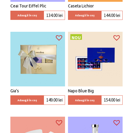
Ceai Tour Eiffel Plic
Caseta Lichior
134.00
lei
144.00
lei
Adaugă în coș
Adaugă în coș
NOU
Gia’s
Napo Blue Big
149.00
lei
154.00
lei
Adaugă în coș
Adaugă în coș