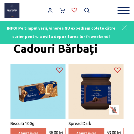
Main Navigation
INFO! Pe timpul verii, vinerea NU expediem colete către
Acasă
/ Cadouri Bărbați
curier pentru a evita depozitarea lor în weekend!
Cadouri Bărbați
Biscuiti 100g
Spread Dark
36.00
lei
53.00
lei
Adaugă în coș
Adaugă în coș