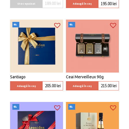
189.00
lei
195.00
lei
Stoc epuizat
Adaugă în coș
Santiago
Ceai Merveilleux 90g
205.00
lei
215.00
lei
Adaugă în coș
Adaugă în coș