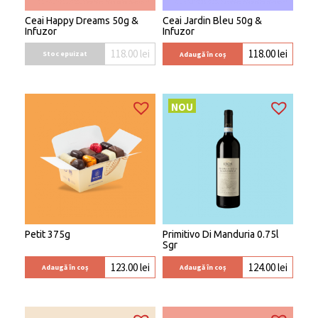
Ceai Happy Dreams 50g &
Ceai Jardin Bleu 50g &
Infuzor
Infuzor
118.00
lei
118.00
lei
Stoc epuizat
Adaugă în coș
NOU
Petit 375g
Primitivo Di Manduria 0.75l
Sgr
123.00
lei
124.00
lei
Adaugă în coș
Adaugă în coș