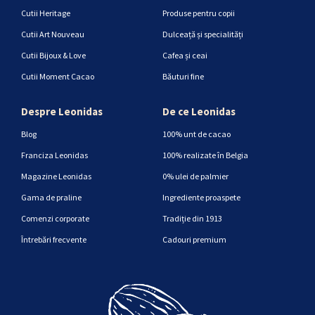
Cutii Heritage
Produse pentru copii
Cutii Art Nouveau
Dulceață și specialități
Cutii Bijoux & Love
Cafea și ceai
Cutii Moment Cacao
Băuturi fine
Despre Leonidas
De ce Leonidas
Blog
100% unt de cacao
Franciza Leonidas
100% realizate în Belgia
Magazine Leonidas
0% ulei de palmier
Gama de praline
Ingrediente proaspete
Comenzi corporate
Tradiție din 1913
Întrebări frecvente
Cadouri premium