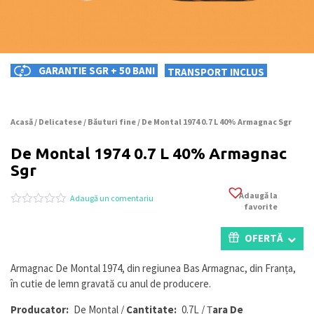
GARANTIE SGR + 50 BANI
TRANSPORT INCLUS
Acasă
/
Delicatese
/
Băuturi fine
/ De Montal 1974 0.7 L 40% Armagnac Sgr
De Montal 1974 0.7 L 40% Armagnac
Sgr
Adaugă la
Adaugă un comentariu
favorite
Evaluat
0
la
0
OFERTĂ
din
5
pe
Armagnac De Montal 1974, din regiunea Bas Armagnac, din Franța,
baza
în cutie de lemn gravată cu anul de producere.
a
evaluări
de
Producator:
De Montal /
Cantitate:
0.7L / Ț
Ara De