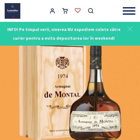
Main Navigation
INFO! Pe timpul verii, vinerea NU expediem colete către
curier pentru a evita depozitarea lor în weekend!