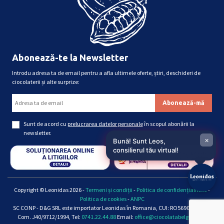
Abonează-te la Newsletter
Introdu adresa ta de email pentru a afla ultimele oferte, știri, deschideri de
ciocolaterii și alte surprize:
Sunt de acord cu
prelucrarea datelor personale
în scopul abonării la
newsletter.
×
Bună! Sunt Leos,
consilierul tău virtual!
Copyright © Leonidas 2026 -
Termeni și condiții
-
Politica de confidențialitate
-
Politica de cookies
-
ANPC
SC CONP - D&G SRL este importator Leonidas în Romania, CUI: RO5690661, Reg.
Com. J40/9712/1994, Tel:
0741.22.44.88
Email:
office@ciocolatabelgiana.ro