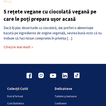
Blog
5 rețete vegane cu ciocolată vegană pe
care le poți prepara ușor acasă
Dacă îți plac deserturile cu ciocolată, dar preferi o alimentație
bazată pe ingrediente de origine vegetală, vestea bună este că nu
trebuie să faci niciun compromis în privința […]
Citește mai mult »
Colecții Cutii
Delicatese
End of School
Tablete și batoane
Cutii Ballotins
Confiserie