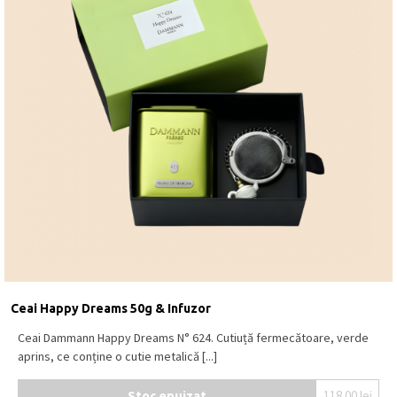
Ceai Happy Dreams 50g & Infuzor
Ceai Dammann Happy Dreams N° 624. Cutiuță fermecătoare, verde
aprins, ce conține o cutie metalică [...]
Stoc epuizat
118.00
lei