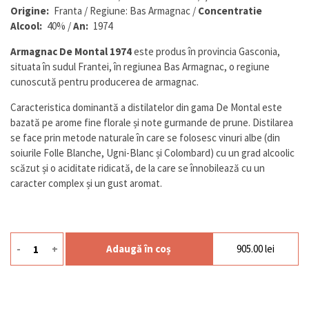
la
Origine:
Franta /
Regiune: Bas Armagnac /
Concentratie
clienți
Alcool:
40% /
An:
1974
Armagnac De Montal 1974
este produs în provincia Gasconia,
situata în sudul Frantei, în regiunea Bas Armagnac, o regiune
cunoscută pentru producerea de armagnac.
Caracteristica dominantă a distilatelor din gama De Montal este
bazată pe arome fine florale și note gurmande de prune. Distilarea
se face prin metode naturale în care se folosesc vinuri albe (din
soiurile Folle Blanche, Ugni-Blanc și Colombard) cu un grad alcoolic
scăzut și o aciditate ridicată, de la care se înnobilează cu un
caracter complex și un gust aromat.
-
+
Adaugă în coș
905.00
lei
Cantitate De Montal 1974 0.7 L 40% Armagnac Sgr