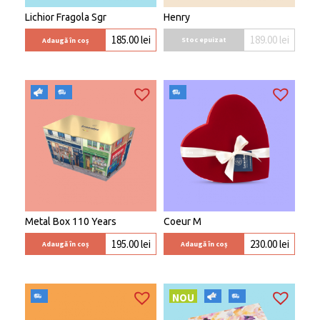
Lichior Fragola Sgr
Henry
189.00
lei
185.00
lei
Stoc epuizat
Adaugă în coș
Metal Box 110 Years
Coeur M
195.00
lei
230.00
lei
Adaugă în coș
Adaugă în coș
NOU