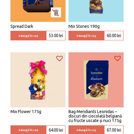
Spread Dark
Mix Stones 190g
53.00
lei
60.00
lei
Adaugă în coș
Adaugă în coș
Mix Flower 175g
Bag Mendiants Leonidas –
discuri din ciocolată belgiană
cu fructe uscate și nuci 175g
64.00
lei
67.00
lei
Adaugă în coș
Adaugă în coș