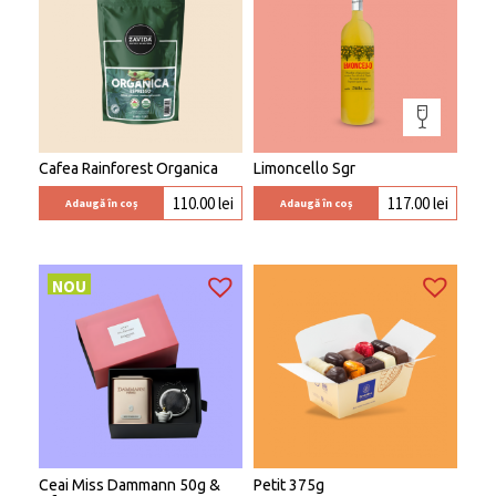
Cafea Rainforest Organica
Limoncello Sgr
110.00
lei
117.00
lei
Adaugă în coș
Adaugă în coș
NOU
Ceai Miss Dammann 50g &
Petit 375g