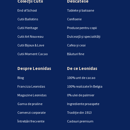
Colecții Cutii
Delicatese
End of School
Tablete și batoane
Cutii Ballotins
Confiserie
Cutii Heritage
Produse pentru copii
Cutii Art Nouveau
Dulceață și specialități
Cutii Bijoux & Love
Cafea și ceai
Cutii Moment Cacao
Băuturi fine
Despre Leonidas
De ce Leonidas
Blog
100% unt de cacao
Franciza Leonidas
100% realizate în Belgia
Magazine Leonidas
0% ulei de palmier
Gama de praline
Ingrediente proaspete
Comenzi corporate
Tradiție din 1913
Întrebări frecvente
Cadouri premium