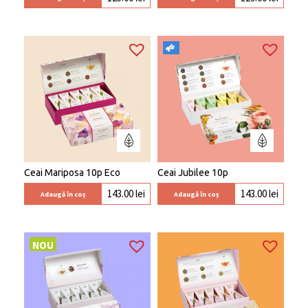
Ceai Mariposa 10p Eco
Ceai Jubilee 10p
143.00
lei
143.00
lei
Adaugă în coș
Adaugă în coș
NOU