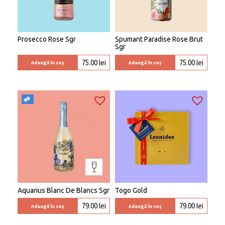
Prosecco Rose Sgr
Spumant Paradise Rose Brut
Sgr
75.00
lei
75.00
lei
Adaugă în coș
Adaugă în coș
Aquarius Blanc De Blancs Sgr
Togo Gold
79.00
lei
79.00
lei
Adaugă în coș
Adaugă în coș