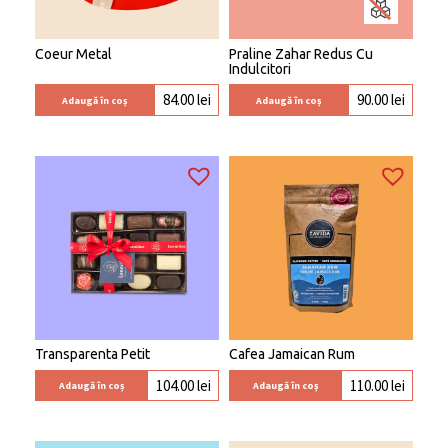
Coeur Metal
Praline Zahar Redus Cu
Indulcitori
84.00
lei
90.00
lei
Adaugă în coș
Adaugă în coș
Transparenta Petit
Cafea Jamaican Rum
104.00
lei
110.00
lei
Adaugă în coș
Adaugă în coș