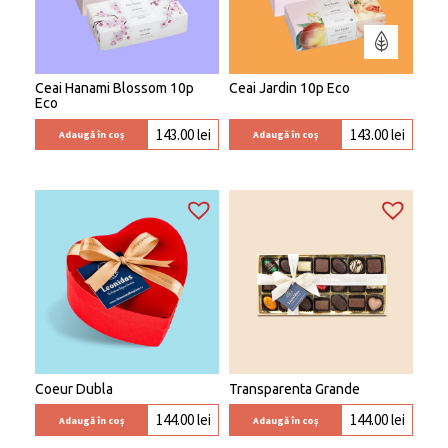
Ceai Hanami Blossom 10p
Ceai Jardin 10p Eco
Eco
143.00
lei
143.00
lei
Adaugă în coș
Adaugă în coș
Coeur Dubla
Transparenta Grande
144.00
lei
144.00
lei
Adaugă în coș
Adaugă în coș