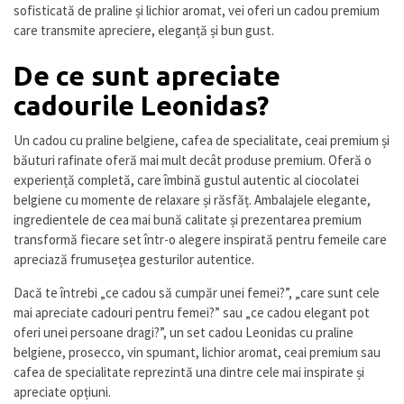
sofisticată de praline și lichior aromat, vei oferi un cadou premium
care transmite apreciere, eleganță și bun gust.
De ce sunt apreciate
cadourile Leonidas?
Un cadou cu praline belgiene, cafea de specialitate, ceai premium și
băuturi rafinate oferă mai mult decât produse premium. Oferă o
experiență completă, care îmbină gustul autentic al ciocolatei
belgiene cu momente de relaxare și răsfăț. Ambalajele elegante,
ingredientele de cea mai bună calitate și prezentarea premium
transformă fiecare set într-o alegere inspirată pentru femeile care
apreciază frumusețea gesturilor autentice.
Dacă te întrebi „ce cadou să cumpăr unei femei?”, „care sunt cele
mai apreciate cadouri pentru femei?” sau „ce cadou elegant pot
oferi unei persoane dragi?”, un set cadou Leonidas cu praline
belgiene, prosecco, vin spumant, lichior aromat, ceai premium sau
cafea de specialitate reprezintă una dintre cele mai inspirate și
apreciate opțiuni.