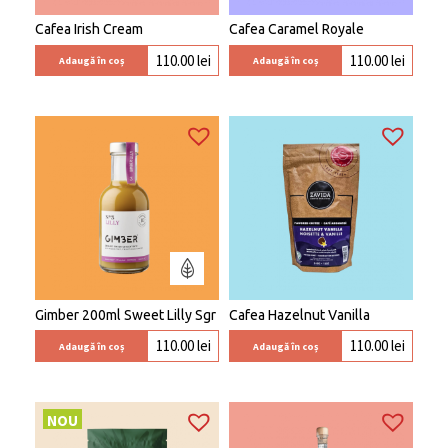
Cafea Irish Cream
Cafea Caramel Royale
110.00
lei
110.00
lei
Adaugă în coș
Adaugă în coș
Gimber 200ml Sweet Lilly Sgr
Cafea Hazelnut Vanilla
110.00
lei
110.00
lei
Adaugă în coș
Adaugă în coș
NOU