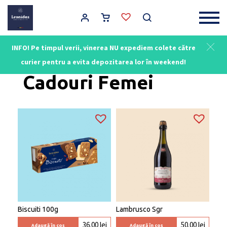
Main Navigation
INFO! Pe timpul verii, vinerea NU expediem colete către
Acasă
/ Cadouri Femei
curier pentru a evita depozitarea lor în weekend!
Cadouri Femei
Biscuiti 100g
Lambrusco Sgr
36.00
lei
50.00
lei
Adaugă în coș
Adaugă în coș