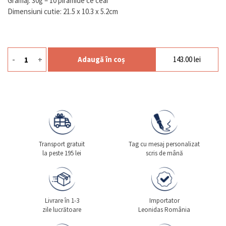
Gramaj: 30g – 10 piramide ce ceai
Dimensiuni cutie: 21.5 x 10.3 x 5.2cm
-
+
Adaugă în coș
143.00
lei
Cantitate Ceai Hanami Blossom 10p Eco
Transport gratuit
Tag cu mesaj personalizat
la peste 195 lei
scris de mână
Livrare în 1-3
Importator
zile lucrătoare
Leonidas România