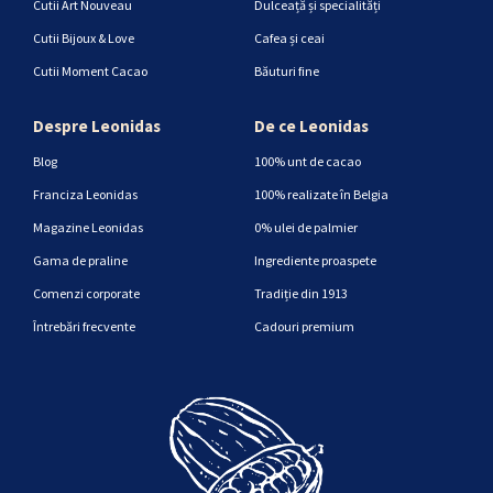
Cutii Art Nouveau
Dulceață și specialități
Cutii Bijoux & Love
Cafea și ceai
Cutii Moment Cacao
Băuturi fine
Despre Leonidas
De ce Leonidas
Blog
100% unt de cacao
Franciza Leonidas
100% realizate în Belgia
Magazine Leonidas
0% ulei de palmier
Gama de praline
Ingrediente proaspete
Comenzi corporate
Tradiție din 1913
Întrebări frecvente
Cadouri premium