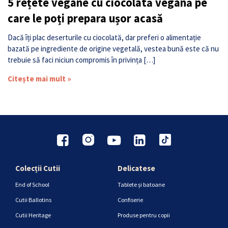
5 rețete vegane cu ciocolată vegană pe
care le poți prepara ușor acasă
Dacă îți plac deserturile cu ciocolată, dar preferi o alimentație
bazată pe ingrediente de origine vegetală, vestea bună este că nu
trebuie să faci niciun compromis în privința […]
Citește mai mult »
Colecții Cutii
Delicatese
End of School
Tablete și batoane
Cutii Ballotins
Confiserie
Cutii Heritage
Produse pentru copii