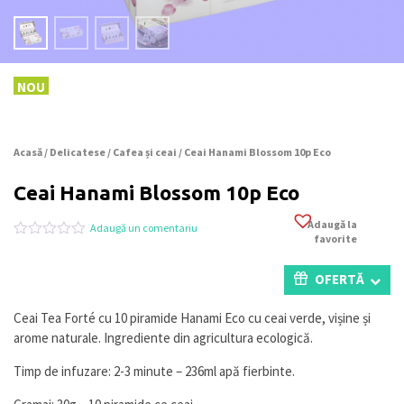
NOU
Acasă
/
Delicatese
/
Cafea și ceai
/ Ceai Hanami Blossom 10p Eco
Ceai Hanami Blossom 10p Eco
Adaugă la
Adaugă un comentariu
favorite
Evaluat
0
la
0
OFERTĂ
din
5
pe
Ceai Tea Forté cu 10 piramide Hanami Eco cu ceai verde, vișine și
baza
arome naturale. Ingrediente din agricultura ecologică.
a
evaluări
de
Timp de infuzare: 2-3 minute – 236ml apă fierbinte.
la
clienți