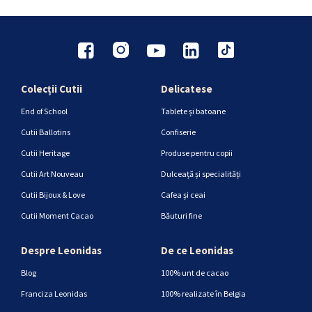
Colecții Cutii
Delicatese
End of School
Tablete și batoane
Cutii Ballotins
Confiserie
Cutii Heritage
Produse pentru copii
Cutii Art Nouveau
Dulceață și specialități
Cutii Bijoux & Love
Cafea și ceai
Cutii Moment Cacao
Băuturi fine
Despre Leonidas
De ce Leonidas
Blog
100% unt de cacao
Franciza Leonidas
100% realizate în Belgia