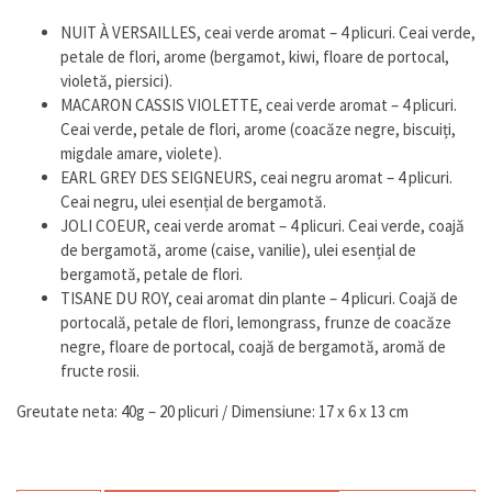
NUIT À VERSAILLES, ceai verde aromat – 4 plicuri. Ceai verde,
petale de flori, arome (bergamot, kiwi, floare de portocal,
violetă, piersici).
MACARON CASSIS VIOLETTE, ceai verde aromat – 4 plicuri.
Ceai verde, petale de flori, arome (coacăze negre, biscuiți,
migdale amare, violete).
EARL GREY DES SEIGNEURS, ceai negru aromat – 4 plicuri.
Ceai negru, ulei esențial de bergamotă.
JOLI COEUR, ceai verde aromat – 4 plicuri. Ceai verde, coajă
de bergamotă, arome (caise, vanilie), ulei esențial de
bergamotă, petale de flori.
TISANE DU ROY, ceai aromat din plante – 4 plicuri. Coajă de
portocală, petale de flori, lemongrass, frunze de coacăze
negre, floare de portocal, coajă de bergamotă, aromă de
fructe rosii.
Greutate neta: 40g – 20 plicuri / Dimensiune: 17 x 6 x 13 cm