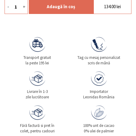
-
+
Adaugă în coș
134.00
lei
Cantitate Ceai Versailles Plic
Transport gratuit
Tag cu mesaj personalizat
la peste 195 lei
scris de mână
Livrare în 1-3
Importator
zile lucrătoare
Leonidas România
Fără factură si pret în
100% unt de cacao
colet, pentru cadouri
0% ulei de palmier