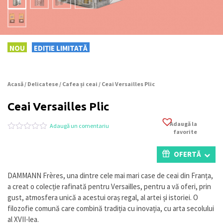
NOU
EDIȚIE LIMITATĂ
Acasă
/
Delicatese
/
Cafea și ceai
/ Ceai Versailles Plic
Ceai Versailles Plic
Adaugă la
Adaugă un comentariu
favorite
Evaluat
0
la
0
OFERTĂ
din
5
pe
DAMMANN Frères, una dintre cele mai mari case de ceai din Franța,
baza
a creat o colecție rafinată pentru Versailles, pentru a vă oferi, prin
a
evaluări
gust, atmosfera unică a acestui oraș regal, al artei și istoriei. O
de
filozofie comună care combină tradiția cu inovația, cu arta secolului
la
al XVII-lea.
clienți