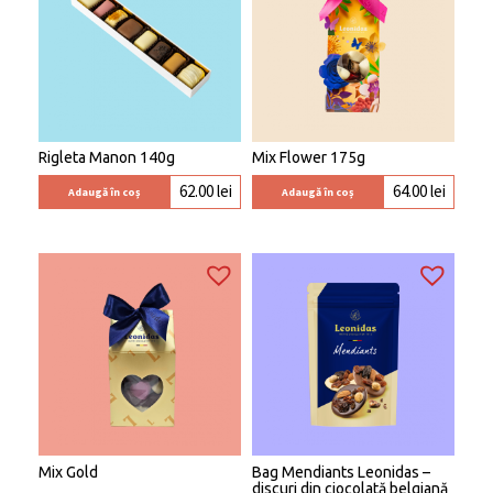
Rigleta Manon 140g
Mix Flower 175g
62.00
lei
64.00
lei
Adaugă în coș
Adaugă în coș
Mix Gold
Bag Mendiants Leonidas –
discuri din ciocolată belgiană