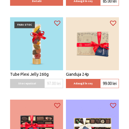
85.00
lei
Detalii
Adaugă în coș
FARA STOC
Tube Plexi Jelly 260g
Gianduja 24p
97.00
lei
99.00
lei
Stoc epuizat
Adaugă în coș