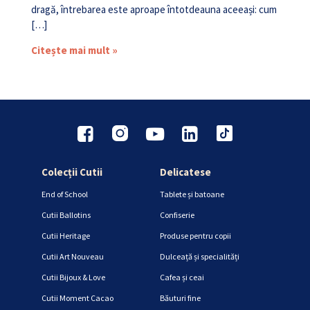
dragă, întrebarea este aproape întotdeauna aceeași: cum
[…]
Citește mai mult »
Colecții Cutii
Delicatese
End of School
Tablete și batoane
Cutii Ballotins
Confiserie
Cutii Heritage
Produse pentru copii
Cutii Art Nouveau
Dulceață și specialități
Cutii Bijoux & Love
Cafea și ceai
Cutii Moment Cacao
Băuturi fine