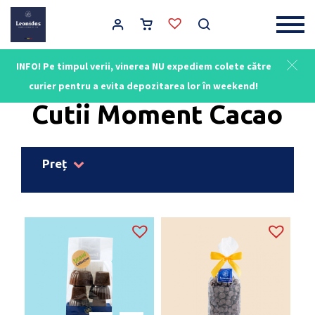
Main Navigation
INFO! Pe timpul verii, vinerea NU expediem colete către
Acasă
/
Colecții Cutii
/ Cutii Moment Cacao
curier pentru a evita depozitarea lor în weekend!
Cutii Moment Cacao
Preț