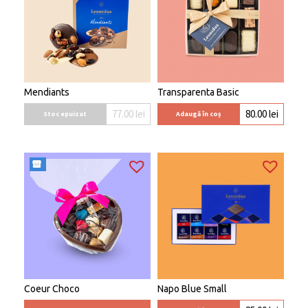
Mendiants
Transparenta Basic
77.00
lei
80.00
lei
Stoc epuizat
Adaugă în coș
Coeur Choco
Napo Blue Small