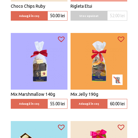
Choco Chips Ruby
Rigleta Etui
52.00
lei
50.00
lei
Stoc epuizat
Adaugă în coș
Mix Marshmallow 140g
Mix Jelly 190g
55.00
lei
60.00
lei
Adaugă în coș
Adaugă în coș