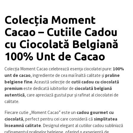
Colecția Moment
Cacao – Cutiile Cadou
cu Ciocolată Belgiană
100% Unt de Cacao
Colecția Moment Cacao celebrează esența ciocolatei pure:
100%
unt de cacao
, ingrediente de cea mai înaltă calitate și
praline
belgiene fine
. Această selecție de
cutii cadou cu ciocolată
premium
este dedicată iubitorilor de
ciocolată belgiană
autentică
, care apreciază gustul pur și rafinat al ciocolatei de
calitate.
Fiecare cutie „Moment Cacao” este un
cadou gourmet cu
ciocolată
, perfect pentru cei care consideră că
simplitatea
înseamnă calitate
. Designul elegant al cutiilor cadou subliniază
rafinamentul pralinelor belgiene, oferind o experiență de