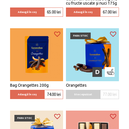
cu fructe uscate și nuci 175g
65.00
lei
67.00
lei
Adaugă în coș
Adaugă în coș
FARA STOC
D
Bag Orangettes 200g
Orangettes
77.00
lei
74.00
lei
Stoc epuizat
Adaugă în coș
FARA STOC