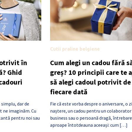
Cutii praline belgiene
trivit în
Cum alegi un cadou fără să
ă? Ghid
greș? 10 principii care te 
 cadouri
să alegi cadoul potrivit de
fiecare dată
 simplu, dar de
Fie că este vorba despre o aniversare, o z
cât ne imaginăm. Cu
naștere, un cadou pentru un colaborator
antă pentru noi sau
business sau o persoană dragă, întrebare
aproape întotdeauna aceeași: cum […]