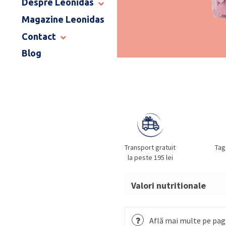
Despre Leonidas
END OF SCHOOL
Magazine Leonidas
POVESTEA LEONIDAS
FRANCIZA LEONIDAS
Contact
GAMA DE PRALINE
Blog
MAGAZINE LEONIDAS
CATALOG PAȘTE 2026
COMENZI CORPORATE
ÎNTREBĂRI FRECVENTE
Transport gratuit
Tag
la peste 195 lei
Valori nutritionale
Fișă tehnică produs aici!
Află mai multe pe pagi