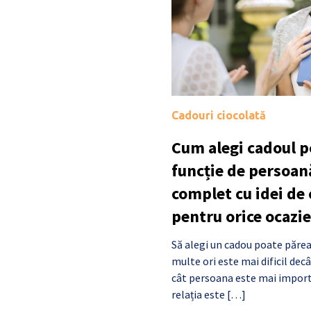
Cadouri ciocolată
Cum alegi cadoul po
funcție de persoan
complet cu idei de
pentru orice ocazie
Să alegi un cadou poate părea
multe ori este mai dificil de
cât persoana este mai import
relația este […]