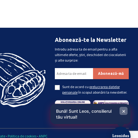
Abonează-te la Newsletter
Introdu adresa ta de email pentru a afla
ultimele oferte, știri, deschideri de ciocolaterii
și alte surprize:
Sunt de acord cu
prelucrarea datelor
personale
în scopul abonării la newsletter.
×
Bună! Sunt Leos, consilierul
tău virtual!
tate
-
Politica de cookies
-
ANPC