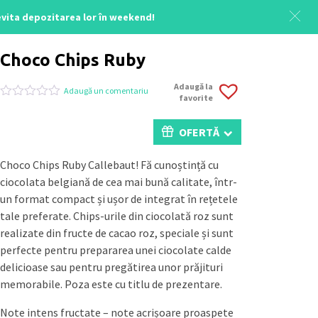
 evita depozitarea lor în weekend!
Acasă
/
Colecții Cutii
/
Cutii Moment Cacao
/ Choco Chips Ruby
Choco Chips Ruby
Adaugă la
Adaugă un comentariu
favorite
Evaluat
0
la
0
OFERTĂ
din
5
pe
Choco Chips Ruby Callebaut! Fă cunoștință cu
baza
ciocolata belgiană de cea mai bună calitate, într-
a
evaluări
un format compact și ușor de integrat în rețetele
de
tale preferate. Chips-urile din ciocolată roz sunt
la
clienți
realizate din fructe de cacao roz, speciale și sunt
perfecte pentru prepararea unei ciocolate calde
delicioase sau pentru pregătirea unor prăjituri
memorabile. Poza este cu titlu de prezentare.
Note intens fructate – note acrișoare proaspete