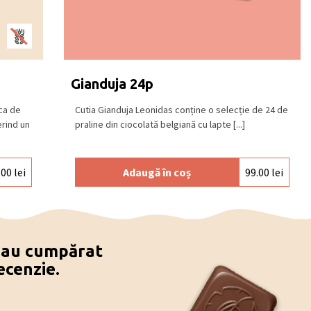
Gianduja 24p
ca de
Cutia Gianduja Leonidas conține o selecție de 24 de
rind un
praline din ciocolată belgiană cu lapte [...]
.00
lei
Adaugă în coș
99.00
lei
e au cumpărat
ecenzie.