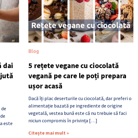
Blog
 dai
5 rețete vegane cu ciocolată
ajută
vegană pe care le poți prepara
ușor acasă
Dacă îți plac deserturile cu ciocolată, dar preferi o
alimentație bazată pe ingrediente de origine
i de
vegetală, vestea bună este că nu trebuie să faci
 de
niciun compromis în privința […]
a este
Citește mai mult »