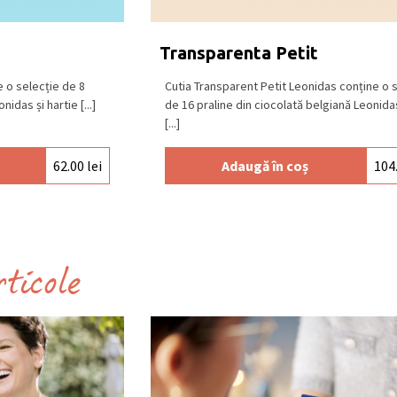
Transparenta Petit
 o selecție de 8
Cutia Transparent Petit Leonidas conține o 
das și hartie [...]
de 16 praline din ciocolată belgiană Leonida
[...]
62.00
lei
Adaugă în coș
104
rticole