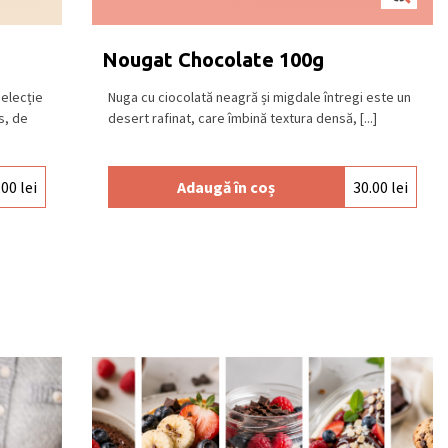
Nougat Chocolate 100g
selecție
Nuga cu ciocolată neagră și migdale întregi este un
s, de
desert rafinat, care îmbină textura densă, [...]
.00
lei
Adaugă în coș
30.00
lei