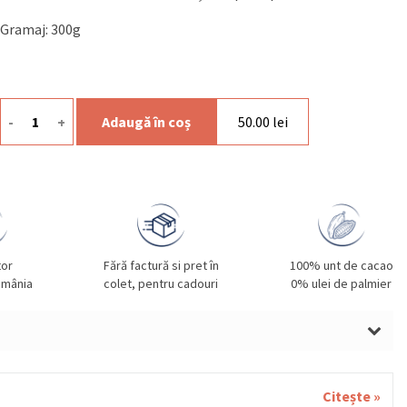
Gramaj: 300g
-
+
Adaugă în coș
50.00
lei
Cantitate Choco Chips Ruby
tor
Fără factură si pret în
100% unt de cacao
omânia
colet, pentru cadouri
0% ulei de palmier
Citește »