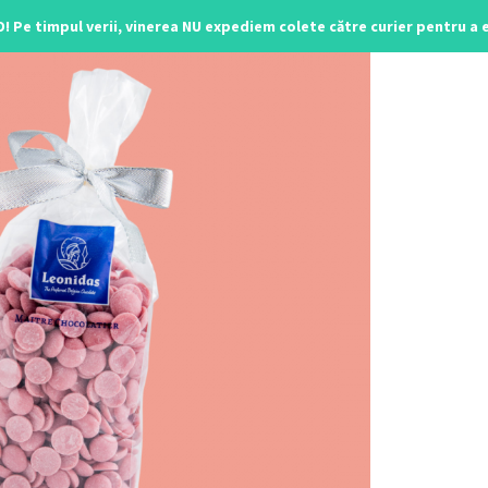
O! Pe timpul verii, vinerea NU expediem colete către curier pentru a