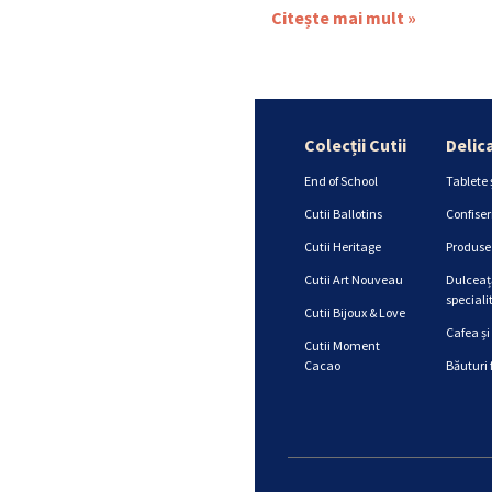
Citește mai mult »
Colecții Cutii
Delic
End of School
Tablete 
Cutii Ballotins
Confiser
Cutii Heritage
Produse 
Cutii Art Nouveau
Dulceață
specialit
Cutii Bijoux & Love
Cafea și
Cutii Moment
Cacao
Băuturi 