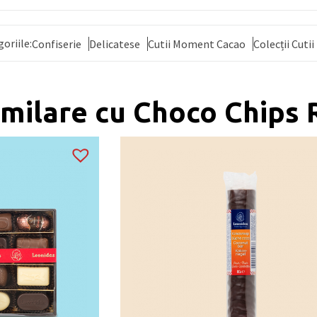
goriile:
Confiserie
Delicatese
Cutii Moment Cacao
Colecții Cutii
imilare cu Choco Chips 