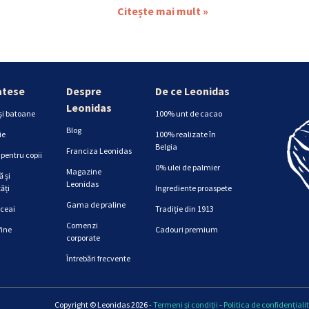
Citește mai mult »
atese
Despre
De ce Leonidas
Leonidas
și batoane
100% unt de cacao
Blog
ie
100% realizate în
Belgia
Franciza Leonidas
pentru copii
0% ulei de palmier
Magazine
 și
Leonidas
ăți
Ingrediente proaspete
Gama de praline
 ceai
Tradiție din 1913
Comenzi
fine
Cadouri premium
corporate
Întrebări frecvente
Copyright © Leonidas 2026 -
Termeni și condiții
-
Politica de confidențiali