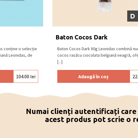
D
Baton Cocos Dark
as conține o selecție
Baton Cocos Dark 80g Leonidas combină nu
giană Leonidas, de
cocos rasăcu ciocolata belgiană neagră, ofe
[...]
104.00
lei
Adaugă în coș
22
Numai clienți autentificați car
acest produs pot scrie o r