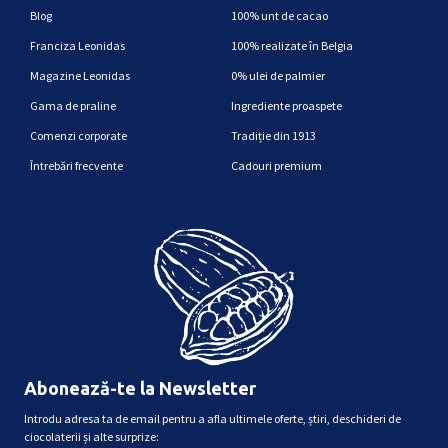
Blog
100% unt de cacao
Franciza Leonidas
100% realizate în Belgia
Magazine Leonidas
0% ulei de palmier
Gama de praline
Ingrediente proaspete
Comenzi corporate
Tradiție din 1913
Întrebări frecvente
Cadouri premium
Abonează-te la Newsletter
Introdu adresa ta de email pentru a afla ultimele oferte, știri, deschideri de
ciocolaterii și alte surprize: