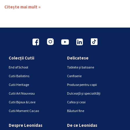
Citește mai mult »
Colecții Cutii
Delicatese
End of School
Tablete și batoane
Cutii Ballotins
Confiserie
Cutii Heritage
Produse pentru copii
Cutii Art Nouveau
Dulceață și specialități
Cutii Bijoux & Love
Cafea și ceai
Cutii Moment Cacao
Băuturi fine
Despre Leonidas
De ce Leonidas