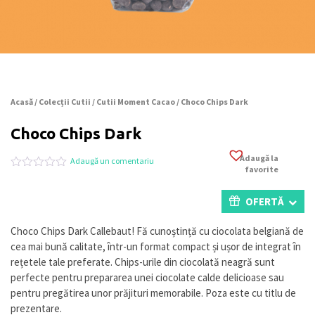
Acasă
/
Colecții Cutii
/
Cutii Moment Cacao
/ Choco Chips Dark
Choco Chips Dark
Adaugă la
Adaugă un comentariu
favorite
Evaluat
0
la
0
OFERTĂ
din
5
pe
Choco Chips Dark Callebaut! Fă cunoștință cu ciocolata belgiană de
baza
cea mai bună calitate, într-un format compact și ușor de integrat în
a
evaluări
rețetele tale preferate. Chips-urile din ciocolată neagră sunt
de
perfecte pentru prepararea unei ciocolate calde delicioase sau
la
pentru pregătirea unor prăjituri memorabile. Poza este cu titlu de
clienți
prezentare.