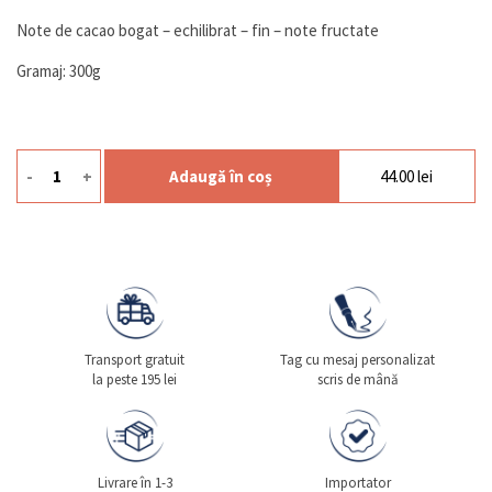
Note de cacao bogat – echilibrat – fin – note fructate
Gramaj: 300g
-
+
Adaugă în coș
44.00
lei
Cantitate Choco Chips Dark
Transport gratuit
Tag cu mesaj personalizat
la peste 195 lei
scris de mână
Livrare în 1-3
Importator