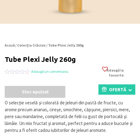
Acasă
/
Colecția Crăciun
/ Tube Plexi Jelly 260g
Tube Plexi Jelly 260g
Adaugă la
Adaugă un comentariu
favorite
Evaluat
0
la
0
OFERTĂ
Stoc epuizat
din
5
pe
O selecție veselă și colorată de jeleuri din pastă de fructe, cu
baza
arome precum ananas, cireșe, smochine, căpșune, piersici, mere,
a
evaluări
pere sau mandarine, completată de felii cu gust de portocală și
de
lămâie. Un mix fructat și aromat, perfect pentru a aduce bucurie și
la
pentru a fi oferit cadou iubitorilor de jeleuri aromate.
clienți