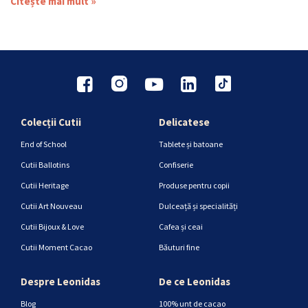
Citește mai mult »
Colecții Cutii
Delicatese
End of School
Tablete și batoane
Cutii Ballotins
Confiserie
Cutii Heritage
Produse pentru copii
Cutii Art Nouveau
Dulceață și specialități
Cutii Bijoux & Love
Cafea și ceai
Cutii Moment Cacao
Băuturi fine
Despre Leonidas
De ce Leonidas
Blog
100% unt de cacao