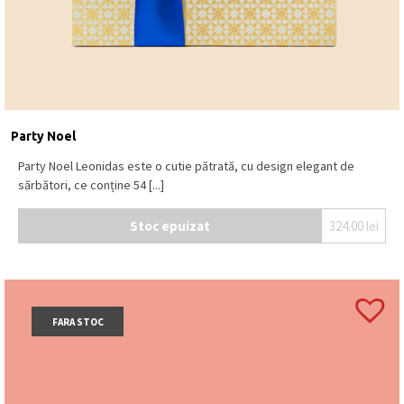
aspectului colorat și aromelor diverse.
Ce tip de textură au jeleurile?
Jeleurile au o textură moale și ușor elastică.
Pentru ce ocazii este recomandat acest produs?
Este potrivit pentru aniversări, vizite, cadouri pentru
copii sau momente de răsfăț.
Party Noel
Unde sunt produse aceste jeleuri Leonidas?
Party Noel Leonidas este o cutie pătrată, cu design elegant de
Produsele sunt realizate în Belgia, conform
sărbători, ce conține 54 [...]
standardelor brandului.
Stoc epuizat
324.00
lei
FARA STOC