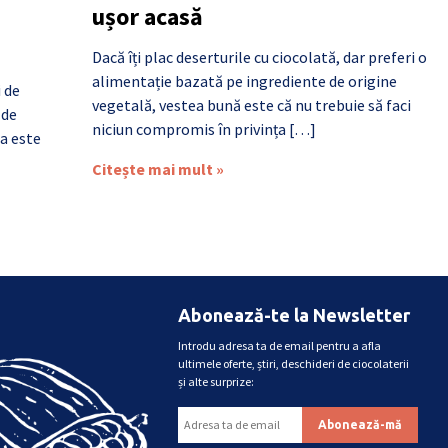
ușor acasă
Dacă îți plac deserturile cu ciocolată, dar preferi o
alimentație bazată pe ingrediente de origine
i de
vegetală, vestea bună este că nu trebuie să faci
 de
niciun compromis în privința […]
a este
Citește mai mult »
Abonează-te la Newsletter
Introdu adresa ta de email pentru a afla
ultimele oferte, știri, deschideri de ciocolaterii
și alte surprize: