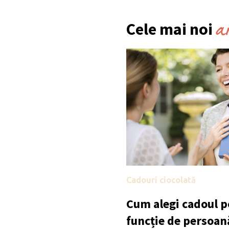
a
Cele mai noi
Cadouri ciocolată
Cum alegi cadoul po
funcție de persoan