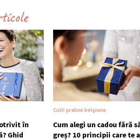
rticole
Cutii praline belgiene
trivit în
Cum alegi un cadou fără să
ă? Ghid
greș? 10 principii care te 