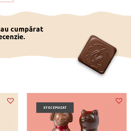
e au cumpărat
ecenzie.
STOC EPUIZAT