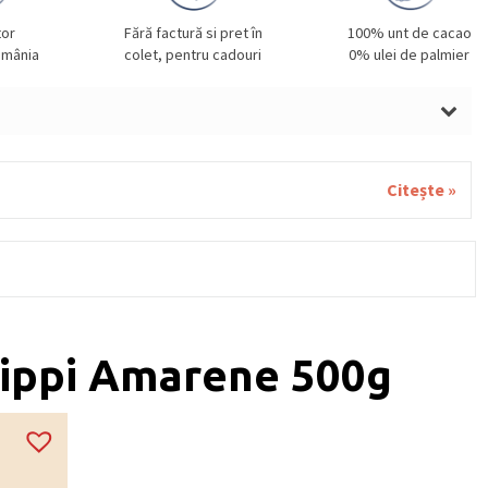
tor
Fără factură si pret în
100% unt de cacao
omânia
colet, pentru cadouri
0% ulei de palmier
, OU, MIGDLE. Poate conține urme de NUCI, SOIA și
.
Citește »
lippi Amarene 500g