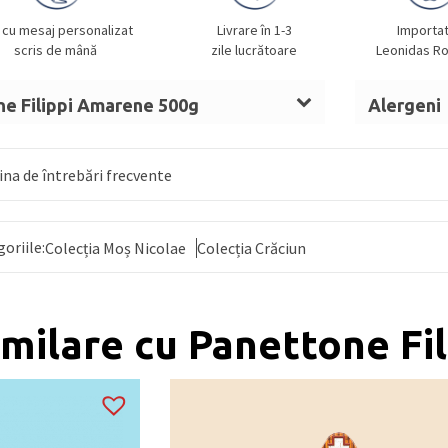
 cu mesaj personalizat
Livrare în 1-3
Importa
scris de mână
zile lucrătoare
Leonidas R
ne Filippi Amarene 500g
Alergeni
ne 22%, făină de
GRÂU
, sirop de glucoză,
GRÂU, UNT
de OU
proaspăt, apă, zahăr,
ALBUȘ de
MUȘTAR
na de întrebări frecvente
ie naturală (
GRÂU
, făină, apă), miere,
goriile:
ră (15%): zahăr, apă,
Colecția Moș Nicolae
MIGDALE
Colecția Crăciun
12%, făină
e
OREZ
,
ALBUȘ de OU
, ulei de măsline,
me.
 NUCI, SOIA și MUȘTAR.
imilare cu Panettone Fi