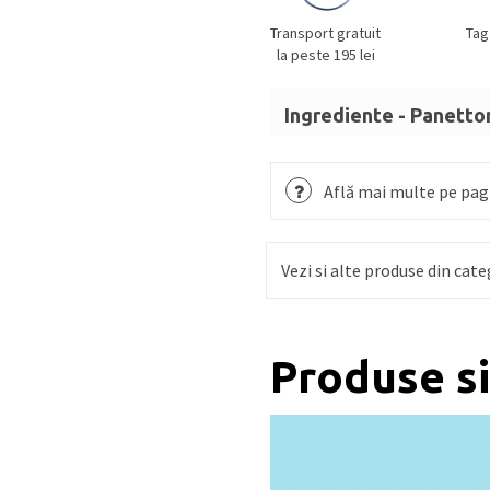
Transport gratuit
Tag
la peste 195 lei
Ingrediente - Panetto
Pentru aluat (85%): Viși
zahăr,
UNT
,
GĂLBENUȘ 
Află mai multe pe pagi
OU
,
MIGDALE
dulci, drojd
sare, păstăi de vanilie.
Vezi si alte produse din cate
Ingrediente pentru glazu
de
MIGDALE
5%, făină d
amidon din porumb, aro
Poate conține urme de
Produse s