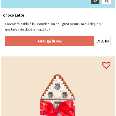
cu
LAPTE
(min. 30% cacao), ciocolată albă.
Se păstrează la loc uscat și răcoros, la o
temperatură între 15⁰C – 18⁰C.
Produs în Belgia
.
Choco Latte
Ciocolată caldă à la Leonidas. Un nou gust pentru micul dejun și
gustarea de după-amiază [...]
Adaugă în coș
19.00
lei