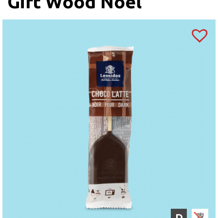
Gift Wood Noel
palmitat), agent antiaglomerant (oxid de siliciu)),
invertazică,
FISTIC
, cafea, zmeură, conservanți
(sorbet de potasiu), fragmente de boabe de cacao
prăjite, anhidru de grăsime din lapte, xylitol,
concentrat suc de zmeură, regulator aciditate: acid
citric, merișor,
SUSAN.
Coloranți (sfeclă roție,
extract de soc, annatto, curcumină, complex de
clorofilă cupru, caramel), coajă de portocală,
amidon de
GRÂU,
ananas, sare, concentrat suc de
lămâie, lămâie, agenți de creștere (bicarbonat de
sodiu, carbonat de amoniu, condimente, albuș
de
OU,
concentrat de fructe, sare Guarande,
pectină, oțet balsamic, busuioc.
“
Marzipanul
căpșună” conține agent de colorare: carmin.
Ciocolată neagră (min. 54% cacao), Sao Tome
ciocolată neagră (min. 72% cacao), ciocolată
D