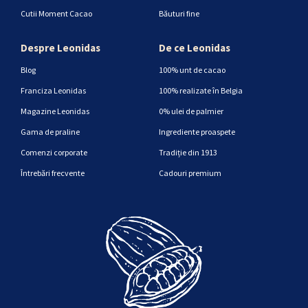
Cutii Moment Cacao
Băuturi fine
Despre Leonidas
De ce Leonidas
Blog
100% unt de cacao
Franciza Leonidas
100% realizate în Belgia
Magazine Leonidas
0% ulei de palmier
Gama de praline
Ingrediente proaspete
Comenzi corporate
Tradiție din 1913
Întrebări frecvente
Cadouri premium