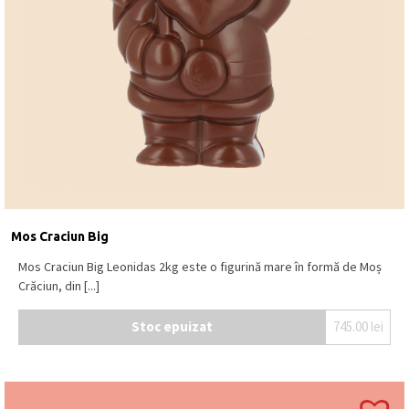
Mos Craciun Big
Mos Craciun Big Leonidas 2kg este o figurină mare în formă de Moș
Crăciun, din [...]
Stoc epuizat
745.00
lei