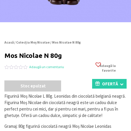
Acasă
/
Colecția Moș Nicolae
/ Mos Nicolae N 80g
Mos Nicolae N 80g
Adaugă la
Adaugă un comentariu
favorite
Evaluat
0
la
0
OFERTĂ
Stoc epuizat
din
5
pe
Figurină Moș Nicolae L 80g. Leonidas din ciocolată belgiană neagră.
baza
Figurina Moș Nicolae din ciocolată neagră este un cadou dulce
a
evaluări
perfect pentru cei mici, dar și pentru cei mari, pentru a fi pus în
de
ghetuțe. Oferă un cadou dulce, simpatic și de calitate!
la
clienți
Gramaj: 80g figurină ciocolată neagră Moș Nicolae Leonidas