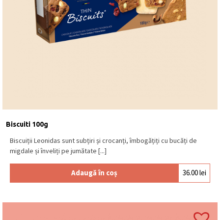
Biscuiti 100g
Biscuiții Leonidas sunt subțiri și crocanți, îmbogățiți cu bucăți de
migdale și înveliți pe jumătate [...]
Adaugă în coș
36.00
lei