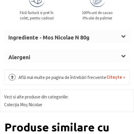
Fără factură si pret în
100% unt de cacao
colet, pentru cadouri
0% ulei de palmier
Ingrediente - Mos Nicolae N 80g
Masă de cacao, zahăr, unt de cacao, emulgator: lecitină (
SOIA
).
Alergeni
D
SOIA
Citește »
Află mai multe pe pagina de întrebări frecvente
Vezi si alte produse din categoriile:
Colecția Moș Nicolae
Produse similare cu