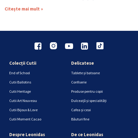
Citește mai mult »
Colecții Cutii
Delicatese
End of School
Tablete și batoane
Cutii Ballotins
Confiserie
Cutii Heritage
Produse pentru copii
Cutii Art Nouveau
Dulceață și specialități
Cutii Bijoux & Love
Cafea și ceai
Cutii Moment Cacao
Băuturi fine
Despre Leonidas
De ce Leonidas