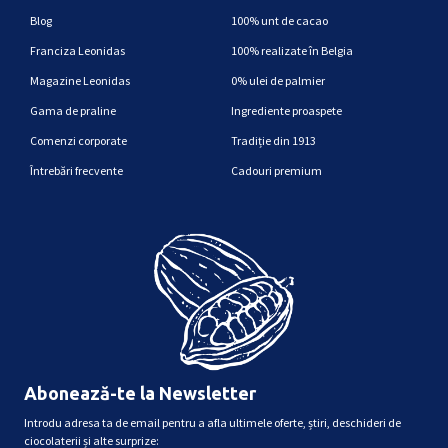
Blog
100% unt de cacao
Franciza Leonidas
100% realizate în Belgia
Magazine Leonidas
0% ulei de palmier
Gama de praline
Ingrediente proaspete
Comenzi corporate
Tradiție din 1913
Întrebări frecvente
Cadouri premium
Abonează-te la Newsletter
Introdu adresa ta de email pentru a afla ultimele oferte, știri, deschideri de
ciocolaterii și alte surprize: