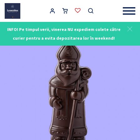
Main Navigation
INFO! Pe timpul verii, vinerea NU expediem colete către
curier pentru a evita depozitarea lor în weekend!