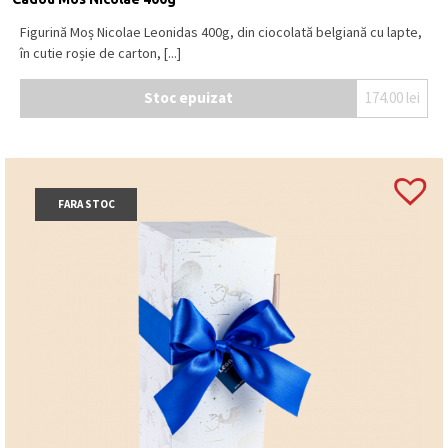
Figurină Moș Nicolae Leonidas 400g, din ciocolată belgiană cu lapte,
în cutie roșie de carton, [...]
Stoc epuizat
174.00
lei
FARA STOC