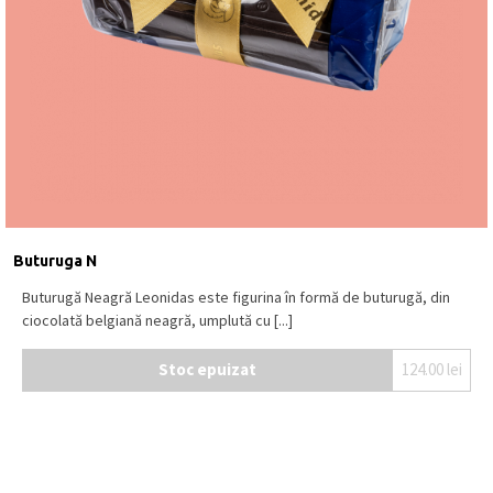
Buturuga N
Buturugă Neagră Leonidas este figurina în formă de buturugă, din
ciocolată belgiană neagră, umplută cu [...]
Stoc epuizat
124.00
lei