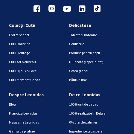
Colecții Cutii
Delicatese
End of School
Tablete și batoane
Cutii Ballotins
Confiserie
Cutii Heritage
Produse pentru copii
Cutii Art Nouveau
Dulceață și specialități
Cutii Bijoux & Love
Cafea și ceai
Cutii Moment Cacao
Băuturi fine
Despre Leonidas
De ce Leonidas
Blog
100% unt de cacao
Franciza Leonidas
100% realizate în Belgia
Magazine Leonidas
0% ulei de palmier
Gama de praline
Ingrediente proaspete