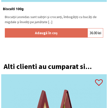
Se păstrează la loc uscat și răcoros, la o
temperatură între 15⁰C – 18⁰C.
Produs în Belgia
.
Biscuiti 100g
Biscuiții Leonidas sunt subțiri și crocanți, îmbogățiți cu bucăți de
migdale și înveliți pe jumătate [...]
Adaugă în coș
36.00
lei
Alti clienti au cumparat si...