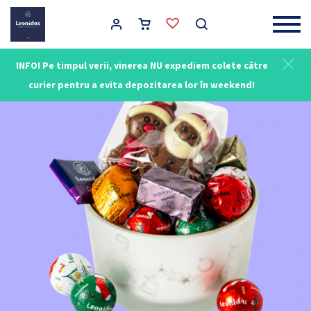
Main Navigation
INFO! Pe timpul verii, vinerea NU expediem colete către
curier pentru a evita depozitarea lor în weekend!