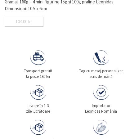
Gramaj: 160g – 4 mini figurine 15g și 100g praline Leonidas
Dimensiuni: 10.5 x 6cm
104.00
lei
Transport gratuit
Tag cu mesaj personalizat
la peste 195 lei
scris de mână
Livrare în 1-3
Importator
zile lucrătoare
Leonidas România