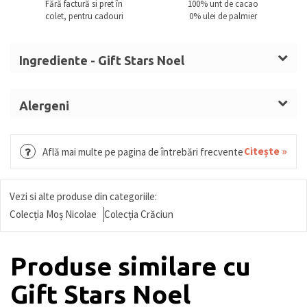
Fără factură si pret în
100% unt de cacao
colet, pentru cadouri
0% ulei de palmier
Ingrediente - Gift Stars Noel
Zahăr, masă de cacao, unt de cacao,
LAPTE
praf
integral,
ALUNE DE PĂDURE
,
SMÂNTÂNĂ
, sirop de
Alergeni
glucoză,
UNT
LAPTE, ALUNE DE PĂDURE, SMÂNTÂNĂ, UNT,
(LAPTE),
MIGDALE
,
UNT
anhidru,
LAPTE
condensat
GRÂU, GLUTEN, OUĂ, MIGDALE, SOIA, FISTIC,
Citește »
Află mai multe pe pagina de întrebări frecvente
îndulcit, nucă de cocos mărunțită, zahăr invertit,
SUSAN.
alcool, umectant (sorbitol), arome,
dextroză,
NUCI,
sirop glucoză și fructoză, fructe
Vezi si alte produse din categoriile:
confiate (portocală, pepene), sirop sorbitol, miere,
Colecția Moș Nicolae
Colecția Crăciun
biscuite
(GRÂU (GLUTEN), OUĂ),
orez expandat,
căpșune, pudră de cacao, vișine,
MIGDALE
amare,
Produse similare cu
băutură vegetală de
MIGDALE
(
MIGDALE
, zahăr,
Gift Stars Noel
maltodextrină,
SOIA,
antioxidanți (ascorbil