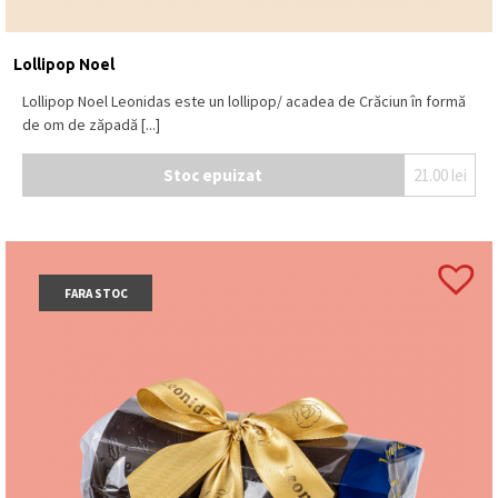
Lollipop Noel
Lollipop Noel Leonidas este un lollipop/ acadea de Crăciun în formă
de om de zăpadă [...]
Stoc epuizat
21.00
lei
FARA STOC