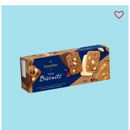
palmitat), agent antiaglomerant (oxid de siliciu)),
invertazică,
FISTIC
, cafea, zmeură, conservanți
(sorbet de potasiu), fragmente de boabe de cacao
prăjite, anhidru de grăsime din lapte, xylitol,
concentrat suc de zmeură, regulator aciditate: acid
citric, merișor,
SUSAN.
Coloranți (sfeclă roție,
extract de soc, annatto, curcumină, complex de
clorofilă cupru, caramel), coajă de portocală,
amidon de
GRÂU,
ananas, sare, concentrat suc de
lămâie, lămâie, agenți de creștere (bicarbonat de
sodiu, carbonat de amoniu, condimente, albuș
de
OU,
concentrat de fructe, sare Guarande,
pectină, oțet balsamic, busuioc.
“
Marzipanul
căpșună” conține agent de colorare: carmin.
Ciocolată neagră (min. 54% cacao), Sao Tome
ciocolată neagră (min. 72% cacao), ciocolată
cu
LAPTE
(min. 30% cacao), ciocolată albă.