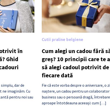
Cutii praline belgiene
trivit în
Cum alegi un cadou fără să
ă? Ghid
greș? 10 principii care te 
 cadouri
să alegi cadoul potrivit de
fiecare dată
 simplu, dar de
Fie că este vorba despre o aniversare, o z
cât ne imaginăm. Cu
naștere, un cadou pentru un colaborator
antă pentru noi sau
business sau o persoană dragă, întrebare
aproape întotdeauna aceeași: cum […]