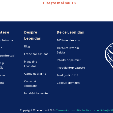
Citește mai mult »
atese
Despre
De ce Leonidas
Leonidas
și batoane
100% unt de cacao
Blog
ie
100% realizate în
Belgia
Franciza Leonidas
pentru copii
0% ulei de palmier
Magazine
 și
Leonidas
ăți
Ingrediente proaspete
Gama de praline
 ceai
Tradiție din 1913
Comenzi
fine
Cadouri premium
corporate
Întrebări frecvente
Copyright © Leonidas 2026 -
Termeni și condiții
-
Politica de confidențiali