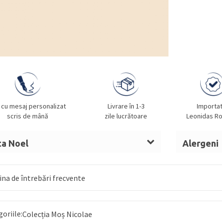
 cu mesaj personalizat
Livrare în 1-3
Importa
scris de mână
zile lucrătoare
Leonidas R
ta Noel
Alergeni
t de cacao,
LAPTE
praf integral,
ALUNE
LAPTE, A
, sirop de glucoză,
UNT
OUĂ, MIGD
na de întrebări frecvente
anhidru,
LAPTE
condensat îndulcit, nucă
 invertit, alcool, umectant (sorbitol),
goriile:
irop glucoză și fructoză, fructe confiate
Colecția Moș Nicolae