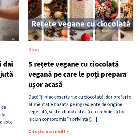
Blog
 dai
5 rețete vegane cu ciocolată
ajută
vegană pe care le poți prepara
ușor acasă
Dacă îți plac deserturile cu ciocolată, dar preferi o
alimentație bazată pe ingrediente de origine
i de
vegetală, vestea bună este că nu trebuie să faci
 de
niciun compromis în privința […]
a este
Citește mai mult »