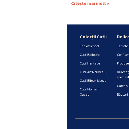
Citește mai mult »
Colecții Cutii
Delic
End of School
Tablete 
Cutii Ballotins
Confiser
Cutii Heritage
Produse 
Cutii Art Nouveau
Dulceață
specialit
Cutii Bijoux & Love
Cafea și
Cutii Moment
Cacao
Băuturi 