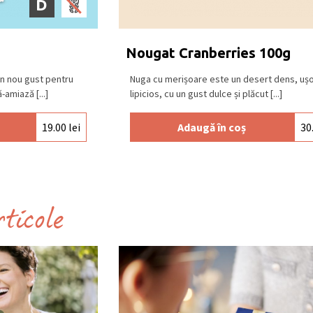
D
 și răcoros, la o temperatură între 15⁰C –
Nougat Cranberries 100g
Un nou gust pentru
Nuga cu merișoare este un desert dens, uș
amiază [...]
lipicios, cu un gust dulce și plăcut [...]
19.00
lei
Adaugă în coș
30
rticole