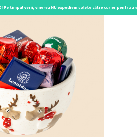
O! Pe timpul verii, vinerea NU expediem colete către curier pentru a