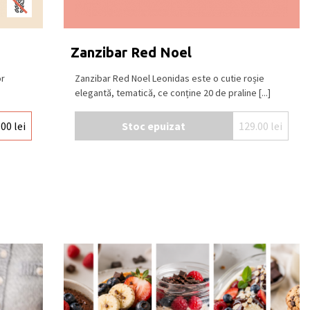
Zanzibar Red Noel
or
Zanzibar Red Noel Leonidas este o cutie roșie
elegantă, tematică, ce conține 20 de praline [...]
.00
lei
Stoc epuizat
129.00
lei