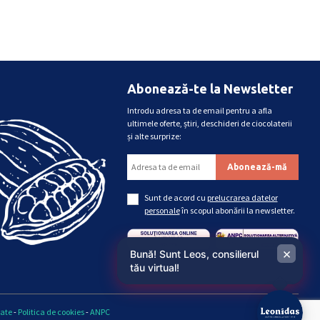
Abonează-te la Newsletter
Introdu adresa ta de email pentru a afla
ultimele oferte, știri, deschideri de ciocolaterii
și alte surprize:
Sunt de acord cu
prelucrarea datelor
personale
în scopul abonării la newsletter.
×
Bună! Sunt Leos, consilierul
tău virtual!
tate
-
Politica de cookies
-
ANPC