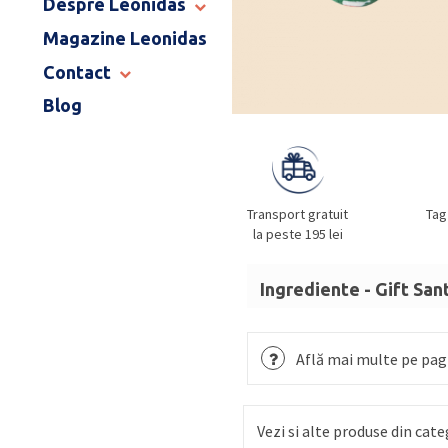
Despre Leonidas
END OF SCHOOL
Magazine Leonidas
POVESTEA LEONIDAS
FRANCIZA LEONIDAS
Contact
GAMA DE PRALINE
Blog
MAGAZINE LEONIDAS
CATALOG PAȘTE 2026
COMENZI CORPORATE
ÎNTREBĂRI FRECVENTE
Transport gratuit
Tag
la peste 195 lei
Ingrediente - Gift San
Zahăr, masă de cacao, un
DE PĂDURE
,
SMÂNTÂNĂ
Află mai multe pe pagi
(LAPTE),
MIGDALE
,
UNT
de cocos mărunțită, zahăr
Vezi si alte produse din cate
arome, dextroză,
NUCI,
s