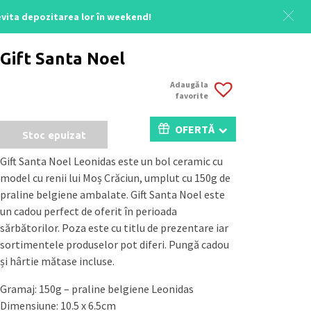
 evita depozitarea lor în weekend!
Acasă
/
Colecția Moș Nicolae
/ Gift Santa Noel
Gift Santa Noel
Adaugă la
favorite
OFERTĂ
Stoc epuizat
Gift Santa Noel Leonidas este un bol ceramic cu
model cu renii lui Moș Crăciun, umplut cu 150g de
praline belgiene ambalate. Gift Santa Noel este
un cadou perfect de oferit în perioada
sărbătorilor. Poza este cu titlu de prezentare iar
sortimentele produselor pot diferi. Pungă cadou
și hârtie mătase incluse.
Gramaj: 150g – praline belgiene Leonidas
Dimensiune: 10.5 x 6.5cm