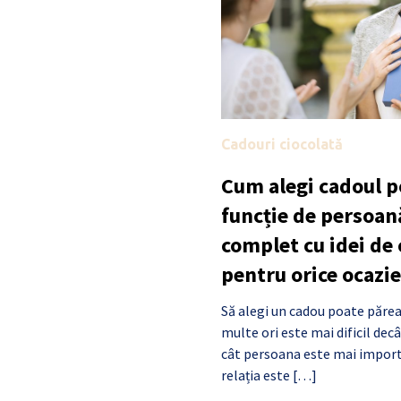
Cadouri ciocolată
Cum alegi cadoul po
funcție de persoan
complet cu idei de
pentru orice ocazie
Să alegi un cadou poate părea
multe ori este mai dificil de
cât persoana este mai import
relația este […]