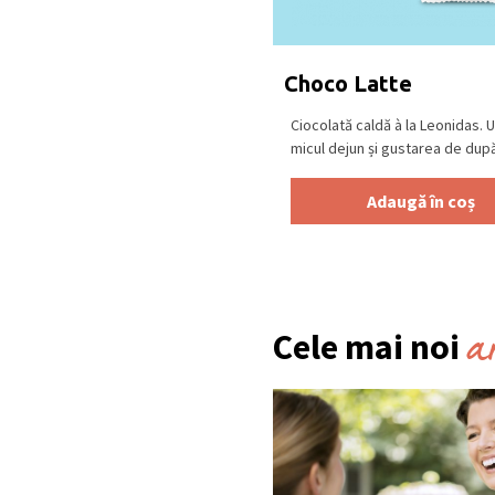
Se păstrează la loc uscat
18⁰C.
Produs în Belgia
.
Choco Latte
Ciocolată caldă à la Leonidas. 
micul dejun și gustarea de după-
Adaugă în coș
a
Cele mai noi