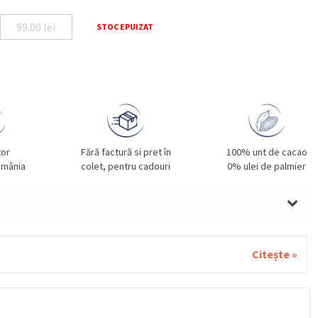
99.00
lei
STOC EPUIZAT
tor
Fără factură si pret în
100% unt de cacao
omânia
colet, pentru cadouri
0% ulei de palmier
LUNE DE PĂDURE, SMÂNTÂNĂ, UNT, GRÂU, GLUTEN,
ALE, SOIA, FISTIC, SUSAN.
Citește »