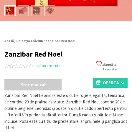
Acasă
/
Colecția Crăciun
/ Zanzibar Red Noel
Zanzibar Red Noel
Adaugă la
Adaugă un comentariu
favorite
Evaluat
0
la
0
OFERTĂ
Stoc epuizat
din
5
pe
Zanzibar Red Noel Leonidas este o cutie roșie elegantă, tematică,
baza
ce conține 20 de praline asortate. Zanzibar Red Noel conține 20 de
a
evaluări
praline belgiene Leonidas și poate fi o cutie cadou perfectă pentru
de
a fi oferită în perioada sărbătorilor. Pungă cadou și hârtie mătase
la
incluse. Poza este cu titlu de prezentare iar pralinele și panglica pot
clienți
diferi.