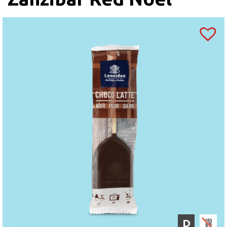
palmitat), agent antiaglomerant (oxid de siliciu)),
invertazică,
FISTIC
, cafea, zmeură, conservanți
(sorbet de potasiu), fragmente de boabe de cacao
prăjite, anhidru de grăsime din lapte, xylitol,
concentrat suc de zmeură, regulator aciditate: acid
citric, merișor,
SUSAN.
Coloranți (sfeclă roție,
extract de soc, annatto, curcumină, complex de
clorofilă cupru, caramel), coajă de portocală,
amidon de
GRÂU,
ananas, sare, concentrat suc de
lămâie, lămâie, agenți de creștere (bicarbonat de
sodiu, carbonat de amoniu, condimente, albuș
de
OU,
concentrat de fructe, sare Guarande,
pectină, oțet balsamic, busuioc.
“
Marzipanul
căpșună” conține agent de colorare: carmin.
Ciocolată neagră (min. 54% cacao), Sao Tome
ciocolată neagră (min. 72% cacao), ciocolată
D