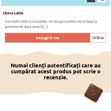
cu
LAPTE
(min. 30% cacao), ciocolată albă.
Se păstrează la loc uscat și răcoros, la o
temperatură între 15⁰C – 18⁰C.
Produs în Belgia
.
Choco Latte
Ciocolată caldă à la Leonidas. Un nou gust pentru micul dejun și
gustarea de după-amiază [...]
Adaugă în coș
19.00
lei
Numai clienți autentificați care au
cumpărat acest produs pot scrie o
recenzie.