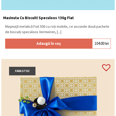
Masinuta Cu Biscuiti Speculoos 130g Fiat
Mașinuță metalică Fiat 500 cu roți mobile, ce ascunde două pachete
de biscuiți speculoos Vermeiren, [...]
Adaugă în coș
104.00
lei
FARA STOC