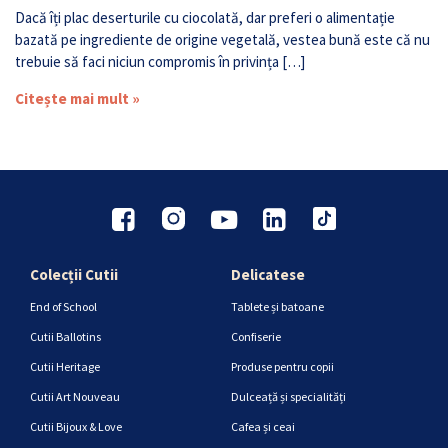
Dacă îți plac deserturile cu ciocolată, dar preferi o alimentație
bazată pe ingrediente de origine vegetală, vestea bună este că nu
trebuie să faci niciun compromis în privința […]
Citește mai mult »
Colecții Cutii
Delicatese
End of School
Tablete și batoane
Cutii Ballotins
Confiserie
Cutii Heritage
Produse pentru copii
Cutii Art Nouveau
Dulceață și specialități
Cutii Bijoux & Love
Cafea și ceai