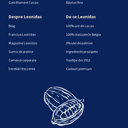
Cutii Moment Cacao
Băuturi fine
Despre Leonidas
De ce Leonidas
Blog
100% unt de cacao
Franciza Leonidas
100% realizate în Belgia
Magazine Leonidas
0% ulei de palmier
Gama de praline
Ingrediente proaspete
Comenzi corporate
Tradiție din 1913
Întrebări frecvente
Cadouri premium