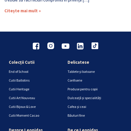
Citește mai mult »
Colecții Cutii
Delicatese
End of School
Tablete și batoane
Cutii Ballotins
Confiserie
Cutii Heritage
Produse pentru copii
Cutii Art Nouveau
Dulceață și specialități
Cutii Bijoux & Love
Cafea și ceai
Cutii Moment Cacao
Băuturi fine
Despre Leonidas
De ce Leonidas