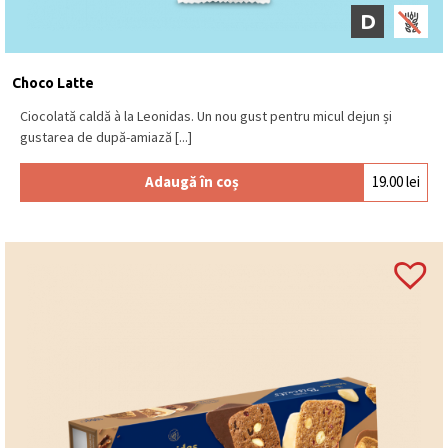
ciocolată neagră (min. 72% cacao), ciocolată
D
cu
LAPTE
(min. 30% cacao), ciocolată albă.
Se păstrează la loc uscat și răcoros, la o
temperatură între 15⁰C – 18⁰C.
Produs în Belgia
.
Choco Latte
Ciocolată caldă à la Leonidas. Un nou gust pentru micul dejun și
gustarea de după-amiază [...]
Adaugă în coș
19.00
lei