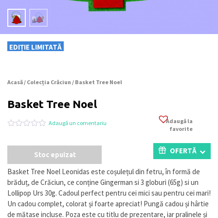
EDIȚIE LIMITATĂ
Acasă
/
Colecția Crăciun
/ Basket Tree Noel
Basket Tree Noel
Adaugă la
Adaugă un comentariu
favorite
Evaluat
0
la
0
OFERTĂ
Stoc epuizat
din
5
pe
Basket Tree Noel Leonidas este coșulețul din fetru, în formă de
baza
brăduț, de Crăciun, ce conține Gingerman si 3 globuri (65g) si un
a
evaluări
Lollipop Urs 30g. Cadoul perfect pentru cei mici sau pentru cei mari!
de
Un cadou complet, colorat și foarte apreciat! Pungă cadou și hârtie
la
de mătase incluse. Poza este cu titlu de prezentare, iar pralinele și
clienți