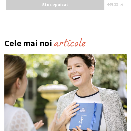
Stoc epuizat
449.00
lei
articole
Cele mai noi