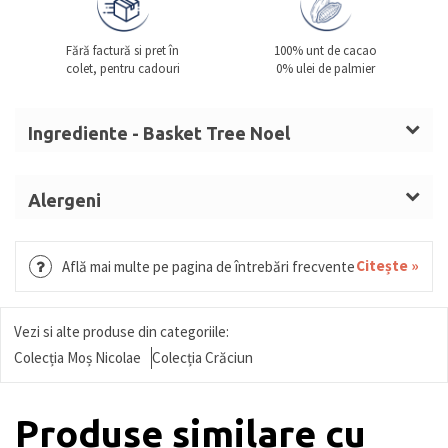
Fără factură si pret în
100% unt de cacao
colet, pentru cadouri
0% ulei de palmier
Ingrediente - Basket Tree Noel
Zahăr, masă de cacao, unt de cacao,
LAPTE
praf
integral,
ALUNE DE PĂDURE
,
SMÂNTÂNĂ
, sirop de
Alergeni
glucoză,
UNT
LAPTE, ALUNE DE PĂDURE, SMÂNTÂNĂ, UNT,
(LAPTE),
MIGDALE
,
UNT
anhidru,
LAPTE
condensat
GRÂU, GLUTEN, OUĂ, MIGDALE, SOIA, FISTIC,
Citește »
Află mai multe pe pagina de întrebări frecvente
îndulcit, nucă de cocos mărunțită, zahăr invertit,
SUSAN.
alcool, umectant (sorbitol), arome,
dextroză,
NUCI,
sirop glucoză și fructoză, fructe
Vezi si alte produse din categoriile:
confiate (portocală, pepene), sirop sorbitol, miere,
Colecția Moș Nicolae
Colecția Crăciun
biscuite
(GRÂU (GLUTEN), OUĂ),
orez expandat,
căpșune, pudră de cacao, vișine,
MIGDALE
amare,
Produse similare cu
băutură vegetală de
MIGDALE
(
MIGDALE
, zahăr,