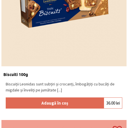
Biscuiti 100g
Biscuiții Leonidas sunt subțiri și crocanți, îmbogățiți cu bucăți de
migdale și înveliți pe jumătate [...]
Adaugă în coș
36.00
lei