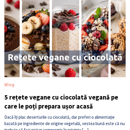
Blog
5 rețete vegane cu ciocolată vegană pe
care le poți prepara ușor acasă
Dacă îți plac deserturile cu ciocolată, dar preferi o alimentație
bazată pe ingrediente de origine vegetală, vestea bună este că nu
trebuie să faci niciun compromis în privința […]