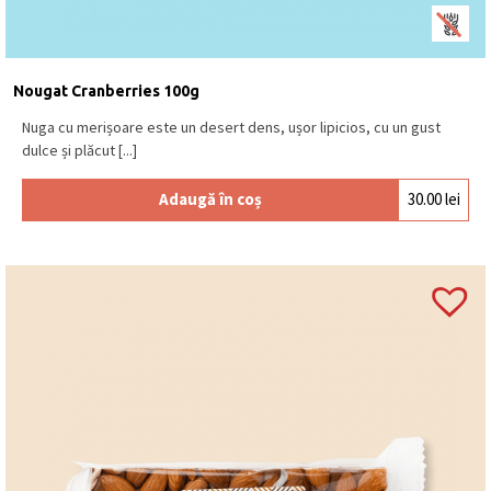
ciocolată neagră (min. 72% cacao), ciocolată
cu
LAPTE
(min. 30% cacao), ciocolată albă. Se
păstrează la loc uscat și răcoros, la o temperatură
între 15⁰C – 18⁰C.
Produs în Belgia
.
Nougat Cranberries 100g
Nuga cu merișoare este un desert dens, ușor lipicios, cu un gust
dulce și plăcut [...]
Adaugă în coș
30.00
lei