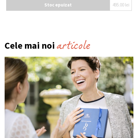
Stoc epuizat
495.00
lei
articole
Cele mai noi