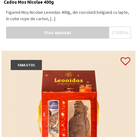
Cadou Mos Nicolae 400g
Figurină Moș Nicolae Leonidas 400g, din ciocolată belgiană cu lapte,
în cutie roșie de carton, [...]
Stoc epuizat
174.00
lei
FARA STOC