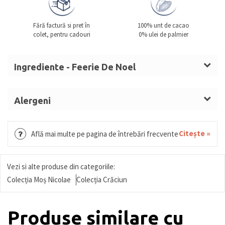
Fără factură si pret în
100% unt de cacao
colet, pentru cadouri
0% ulei de palmier
Ingrediente - Feerie De Noel
Zahăr, masă de cacao, unt de cacao,
LAPTE
praf
integral,
ALUNE DE PĂDURE
,
SMÂNTÂNĂ
, sirop de
Alergeni
glucoză,
UNT
LAPTE, ALUNE DE PĂDURE, SMÂNTÂNĂ, UNT,
(LAPTE),
MIGDALE
,
UNT
anhidru,
LAPTE
condensat
GRÂU, GLUTEN, OUĂ, MIGDALE, SOIA, FISTIC,
Citește »
Află mai multe pe pagina de întrebări frecvente
îndulcit, nucă de cocos mărunțită, zahăr invertit,
SUSAN.
alcool, umectant (sorbitol), arome,
dextroză,
NUCI,
sirop glucoză și fructoză, fructe
Vezi si alte produse din categoriile:
confiate (portocală, pepene), sirop sorbitol, miere,
Colecția Moș Nicolae
Colecția Crăciun
biscuite
(GRÂU (GLUTEN), OUĂ),
orez expandat,
căpșune, pudră de cacao, vișine,
MIGDALE
amare,
Produse similare cu
băutură vegetală de
MIGDALE
(
MIGDALE
, zahăr,