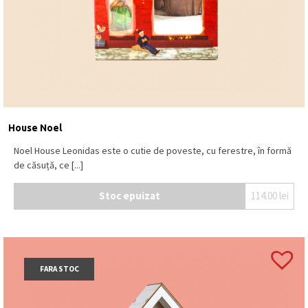
House Noel
Noel House Leonidas este o cutie de poveste, cu ferestre, în formă
de căsuță, ce [...]
Stoc epuizat
114.00
lei
FARA STOC