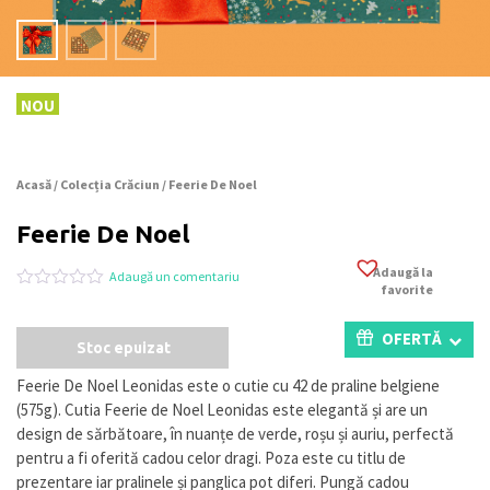
NOU
Acasă
/
Colecția Crăciun
/ Feerie De Noel
Feerie De Noel
Adaugă la
Adaugă un comentariu
favorite
Evaluat
0
la
0
OFERTĂ
Stoc epuizat
din
5
pe
Feerie De Noel Leonidas este o cutie cu 42 de praline belgiene
baza
(575g). Cutia Feerie de Noel Leonidas este elegantă și are un
a
evaluări
design de sărbătoare, în nuanțe de verde, roșu și auriu, perfectă
de
pentru a fi oferită cadou celor dragi. Poza este cu titlu de
la
prezentare iar pralinele și panglica pot diferi. Pungă cadou
clienți