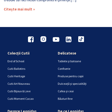
Citește mai mult »
Colecții Cutii
Delicatese
End of School
Tablete și batoane
Cutii Ballotins
Confiserie
Cutii Heritage
Produse pentru copii
Cutii Art Nouveau
Dulceață și specialități
Cutii Bijoux & Love
Cafea și ceai
Cutii Moment Cacao
Băuturi fine
Despre Leonidas
De ce Leonidas