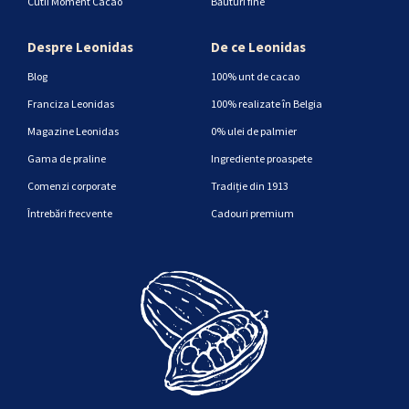
Cutii Moment Cacao
Băuturi fine
Despre Leonidas
De ce Leonidas
Blog
100% unt de cacao
Franciza Leonidas
100% realizate în Belgia
Magazine Leonidas
0% ulei de palmier
Gama de praline
Ingrediente proaspete
Comenzi corporate
Tradiție din 1913
Întrebări frecvente
Cadouri premium