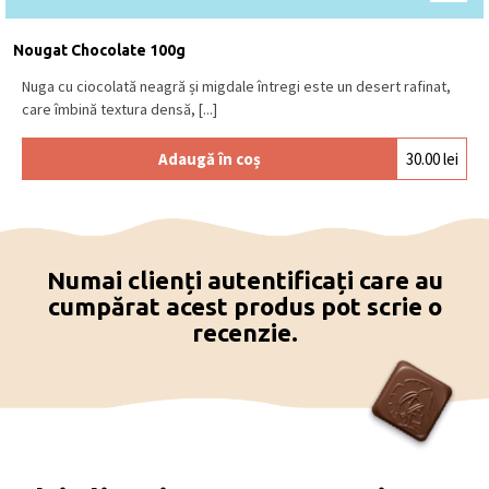
Se păstrează la loc uscat și răcoros, la o
temperatură între 15⁰C – 18⁰C.
Produs în Belgia
.
Nougat Chocolate 100g
Nuga cu ciocolată neagră și migdale întregi este un desert rafinat,
care îmbină textura densă, [...]
Adaugă în coș
30.00
lei
Numai clienți autentificați care au
cumpărat acest produs pot scrie o
recenzie.