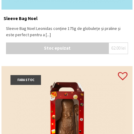
Sleeve Bag Noel
Sleeve Bag Noel Leonidas conține 175g de globulețe și praline și
este perfect pentru a [...]
Stoc epuizat
62.00
lei
FARA STOC