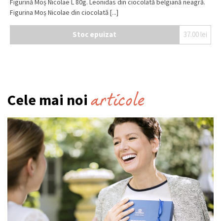
Figurină Moș Nicolae L 80g. Leonidas din ciocolată belgiană neagră.
Figurina Moș Nicolae din ciocolată [...]
Stoc epuizat
37.00
lei
articole
Cele mai noi