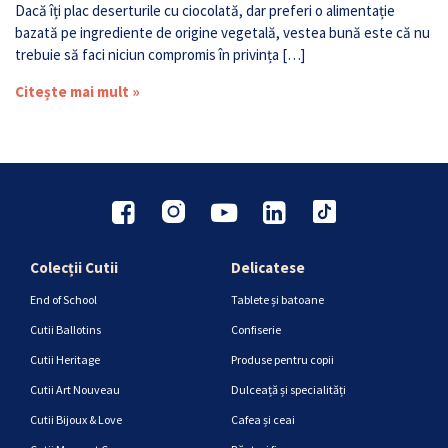
Dacă îți plac deserturile cu ciocolată, dar preferi o alimentație
bazată pe ingrediente de origine vegetală, vestea bună este că nu
trebuie să faci niciun compromis în privința […]
Citește mai mult »
Colecții Cutii
Delicatese
End of School
Tablete și batoane
Cutii Ballotins
Confiserie
Cutii Heritage
Produse pentru copii
Cutii Art Nouveau
Dulceață și specialități
Cutii Bijoux & Love
Cafea și ceai