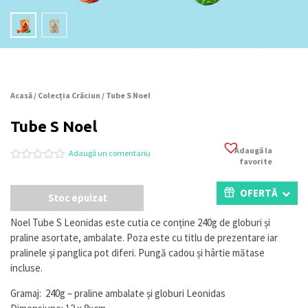
Acasă
/
Colecția Crăciun
/ Tube S Noel
Tube S Noel
Adaugă la
Adaugă un comentariu
favorite
Evaluat
0
la
0
OFERTĂ
Stoc epuizat
din
5
pe
Noel Tube S Leonidas este cutia ce conține 240g de globuri și
baza
praline asortate, ambalate. Poza este cu titlu de prezentare iar
a
evaluări
pralinele și panglica pot diferi. Pungă cadou și hârtie mătase
de
incluse.
la
clienți
Gramaj: 240g – praline ambalate și globuri Leonidas