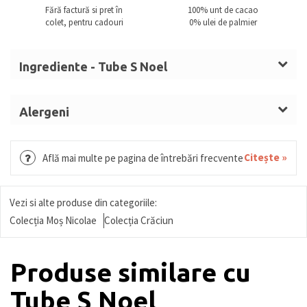
Fără factură si pret în
100% unt de cacao
colet, pentru cadouri
0% ulei de palmier
Ingrediente - Tube S Noel
Zahăr, masă de cacao, unt de cacao,
LAPTE
praf
integral,
ALUNE DE PĂDURE
,
SMÂNTÂNĂ
, sirop de
Alergeni
glucoză,
UNT
Lapte, alune de padure, smantana, unt, migdale,
(LAPTE),
MIGDALE
,
UNT
anhidru,
LAPTE
condensat
grau, gluten, oua, migdale, soia, fistic, susan.
Citește »
Află mai multe pe pagina de întrebări frecvente
îndulcit, nucă de cocos mărunțită, zahăr invertit,
alcool, umectant (sorbitol), arome,
dextroză,
NUCI,
sirop glucoză și fructoză, fructe
Vezi si alte produse din categoriile:
confiate (portocală, pepene), sirop sorbitol, miere,
Colecția Moș Nicolae
Colecția Crăciun
biscuite
(GRÂU (GLUTEN), OUĂ),
orez expandat,
căpșune, pudră de cacao, vișine,
MIGDALE
amare,
Produse similare cu
băutură vegetală de
MIGDALE
(
MIGDALE
, zahăr,
Tube S Noel
maltodextrină,
SOIA,
antioxidanți (ascorbil