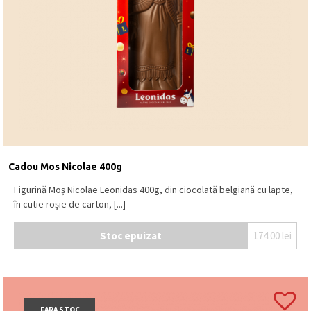
Cadou Mos Nicolae 400g
Figurină Moș Nicolae Leonidas 400g, din ciocolată belgiană cu lapte,
în cutie roșie de carton, [...]
Stoc epuizat
174.00
lei
FARA STOC