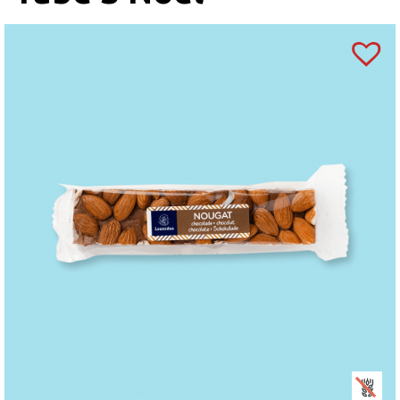
palmitat), agent antiaglomerant (oxid de siliciu)),
invertazică,
FISTIC
, cafea, zmeură, conservanți
(sorbet de potasiu), fragmente de boabe de cacao
prăjite, anhidru de grăsime din lapte, xylitol,
concentrat suc de zmeură, regulator aciditate: acid
citric, merișor,
SUSAN.
Coloranți (sfeclă roție,
extract de soc, annatto, curcumină, complex de
clorofilă cupru, caramel), coajă de portocală,
amidon de
GRÂU,
ananas, sare, concentrat suc de
lămâie, lămâie, agenți de creștere (bicarbonat de
sodiu, carbonat de amoniu, condimente, albuș
de
OU,
concentrat de fructe, sare Guarande,
pectină, oțet balsamic, busuioc.
“
Marzipanul
căpșună” conține agent de colorare: carmin.
Ciocolată neagră (min. 54% cacao), Sao Tome
ciocolată neagră (min. 72% cacao), ciocolată
cu
LAPTE
(min. 30% cacao), ciocolată albă.