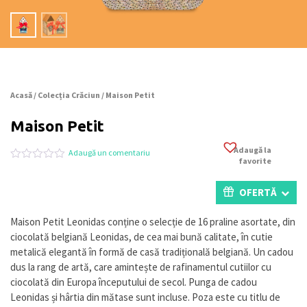
Acasă
/
Colecția Crăciun
/ Maison Petit
Maison Petit
Adaugă la
Adaugă un comentariu
favorite
Evaluat
0
la
0
OFERTĂ
din
5
pe
Maison Petit Leonidas conține o selecție de 16 praline asortate, din
baza
ciocolată belgiană Leonidas, de cea mai bună calitate, în cutie
a
evaluări
metalică elegantă în formă de casă tradițională belgiană. Un cadou
de
dus la rang de artă, care amintește de rafinamentul cutiilor cu
la
ciocolată din Europa începutului de secol. Punga de cadou
clienți
Leonidas și hârtia din mătase sunt incluse. Poza este cu titlu de