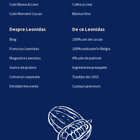
Cutii Bijoux & Love
Cafea și ceai
Cutii Moment Cacao
Băuturi fine
Despre Leonidas
De ce Leonidas
Blog
100% unt de cacao
Franciza Leonidas
100% realizate în Belgia
Magazine Leonidas
0% ulei de palmier
Gama de praline
Ingrediente proaspete
Comenzi corporate
Tradiție din 1913
Întrebări frecvente
Cadouri premium