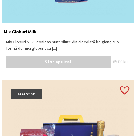
Mix Globuri Milk
Mix Globuri Milk Leonidas sunt biluțe din ciocolată belgiană sub
formă de mici globuri, cu [...]
Stoc epuizat
65.00
lei
FARA STOC