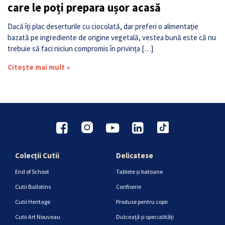
care le poți prepara ușor acasă
Dacă îți plac deserturile cu ciocolată, dar preferi o alimentație
bazată pe ingrediente de origine vegetală, vestea bună este că nu
trebuie să faci niciun compromis în privința […]
Citește mai mult »
Colecții Cutii
Delicatese
End of School
Tablete și batoane
Cutii Ballotins
Confiserie
Cutii Heritage
Produse pentru copii
Cutii Art Nouveau
Dulceață și specialități