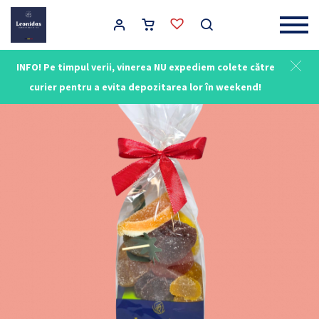
Main Navigation
INFO! Pe timpul verii, vinerea NU expediem colete către
curier pentru a evita depozitarea lor în weekend!