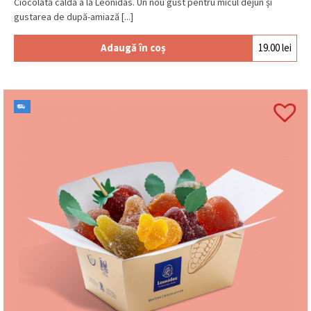
Ciocolată caldă à la Leonidas. Un nou gust pentru micul dejun și
gustarea de după-amiază [...]
Adaugă în coș
19.00
lei