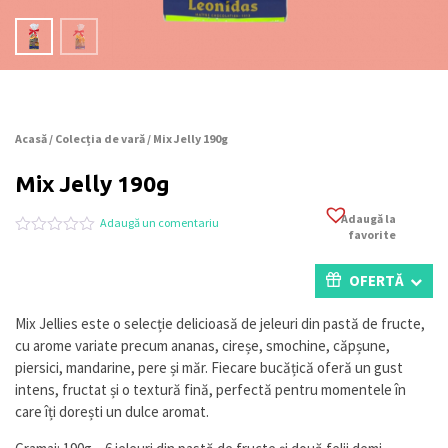
Acasă
/
Colecția de vară
/ Mix Jelly 190g
Mix Jelly 190g
Adaugă la
Adaugă un comentariu
favorite
Evaluat
0
la
0
OFERTĂ
din
5
pe
Mix Jellies este o selecție delicioasă de jeleuri din pastă de fructe,
baza
cu arome variate precum ananas, cireșe, smochine, căpșune,
a
evaluări
piersici, mandarine, pere și măr. Fiecare bucățică oferă un gust
de
intens, fructat și o textură fină, perfectă pentru momentele în
la
care îți dorești un dulce aromat.
clienți