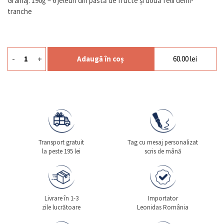
Gramaj: 190g – 6 jeleuri din pastă de fructe și două felii demi-
tranche
-
+
Adaugă în coș
60.00
lei
Cantitate Mix Jelly 190g
Transport gratuit
Tag cu mesaj personalizat
la peste 195 lei
scris de mână
Livrare în 1-3
Importator
zile lucrătoare
Leonidas România