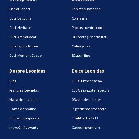
End of School
Tablete și batoane
Cutii Ballotins
Confiserie
Cutii Heritage
Produse pentru copii
Cutii Art Nouveau
Dulceață și specialități
Cutii Bijoux & Love
Cafea și ceai
Cutii Moment Cacao
Băuturi fine
Despre Leonidas
De ce Leonidas
Blog
100% unt de cacao
Franciza Leonidas
100% realizate în Belgia
Magazine Leonidas
0% ulei de palmier
Gama de praline
Ingrediente proaspete
Comenzi corporate
Tradiție din 1913
Întrebări frecvente
Cadouri premium