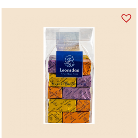
Informații despre ciocolata Leonidas
Pralinele Leonidas sunt produse în Belgia.
Ciocolata Leonidas folosește 100% unt de cacao.
Produsele Leonidas nu conțin ulei de palmier.
Leonidas este cunoscut pentru praline belgiene
realizate după rețete tradiționale.
ÎNTREBĂRI FRECVENTE (FAQ)
Ce conține acest produs Leonidas?
Conține 6 jeleuri din pastă de fructe și 2 demi-
tranche, cu arome variate.
Unde sunt realizate produsele Leonidas?
Produsele sunt realizate în Belgia, respectând
standardele brandului.
Este acest produs potrivit pentru consum zilnic?
Da, este ideal pentru gustări dulci, ușoare și rapide.