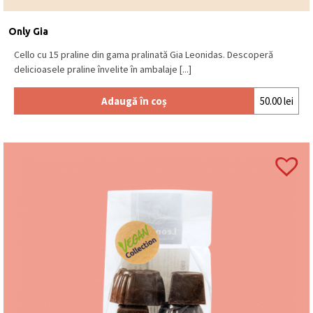
Este acest produs de post?
Nu, acest produs nu este de post. Demi-tranche-
Only Gia
urile conțin albuș de ou în compoziție.
Cello cu 15 praline din gama pralinată Gia Leonidas. Descoperă
Ce arome au jeleurile?
delicioasele praline învelite în ambalaje [...]
Jeleurile din pastă de fructe au arome de ananas,
cireșe, smochine, căpșune, piersici, mandarine, pere
Adaugă în coș
50.00
lei
și mere.
Pentru ce ocazii poate fi oferit?
Este potrivit pentru mici atenții, vizite, pauze dulci la
birou sau acasă.
Ce tip de gust au jeleurile Leonidas?
Au un gust fructat, echilibrat între dulce și ușor
acrișor, cu textură moale.