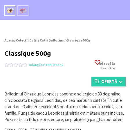
Acasă
/
Colecții Cutii
/
Cutii Ballotins
/ Classique 500g
Classique 500g
Adaugă la
Adaugă un comentariu
favorite
Evaluat
0
la
0
OFERTĂ
din
5
pe
Ballotin-ul Classique Leonidas conține o selecție de 33 de praline
baza
din ciocolată belgiană Leonidas, de cea mai bună calitate, în cutie
a
evaluări
standard. O alegere excelentă pentru un cadou pentru colegi sau
de
familie. Punga de cadou Leonidas și hârtia din mătase sunt incluse.
la
Poza este cu titlu de prezentare, iar pralinele și panglica pot diferi.
clienți