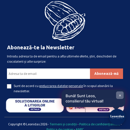
Abonează-te la Newsletter
Introdu adresa ta de email pentru a afla ultimele oferte, știri, deschideri de
ciocolaterii și alte surprize:
Sunt de acord cu
prelucrarea datelor personale
în scopul abonării la
newsletter.
×
Bună! Sunt Leos,
consilierul tău virtual!
Copyright © Leonidas 2026 -
Termeni și condiții
-
Politica de confidențialitate
-
Politica de cookies
-
ANPC