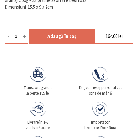
Gramaj: 500g – 33 praline asortate Leonidas
Dimensiuni: 15.5 x 9 x 7cm
-
+
Adaugă în coș
164.00
lei
Cantitate Classique 500g
Transport gratuit
Tag cu mesaj personalizat
la peste 195 lei
scris de mână
Livrare în 1-3
Importator
zile lucrătoare
Leonidas România