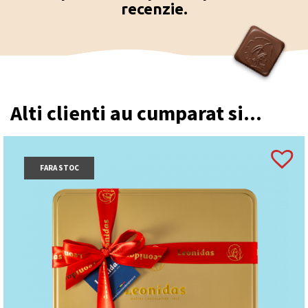
praline frecvent aleasă ca cadou cu ciocolată.
recenzie.
Alti clienti au cumparat si...
FARA STOC