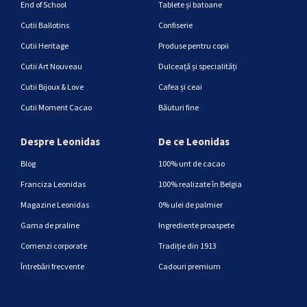
End of School
Tablete și batoane
Cutii Ballotins
Confiserie
Cutii Heritage
Produse pentru copii
Cutii Art Nouveau
Dulceață și specialități
Cutii Bijoux & Love
Cafea și ceai
Cutii Moment Cacao
Băuturi fine
Despre Leonidas
De ce Leonidas
Blog
100% unt de cacao
Franciza Leonidas
100% realizate în Belgia
Magazine Leonidas
0% ulei de palmier
Gama de praline
Ingrediente proaspete
Comenzi corporate
Tradiție din 1913
Întrebări frecvente
Cadouri premium