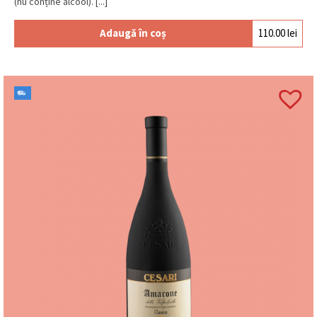
(nu conține alcool). [...]
Adaugă în coș
110.00
lei