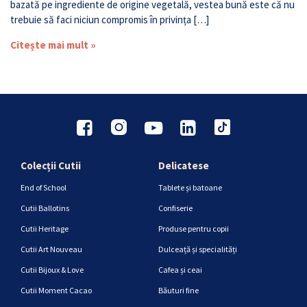
bazată pe ingrediente de origine vegetală, vestea bună este că nu
trebuie să faci niciun compromis în privința […]
Citește mai mult »
Colecții Cutii
Delicatese
End of School
Tablete și batoane
Cutii Ballotins
Confiserie
Cutii Heritage
Produse pentru copii
Cutii Art Nouveau
Dulceață și specialități
Cutii Bijoux & Love
Cafea și ceai
Cutii Moment Cacao
Băuturi fine