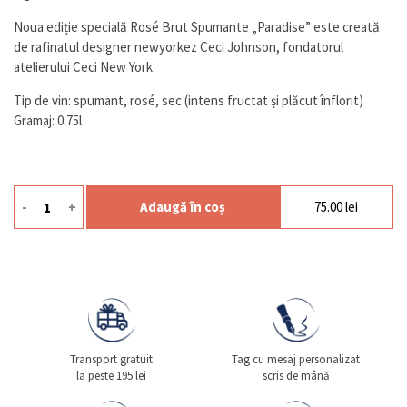
Noua ediție specială Rosé Brut Spumante „Paradise” este creată
de rafinatul designer newyorkez Ceci Johnson, fondatorul
atelierului Ceci New York.
Tip de vin: spumant, rosé, sec (intens fructat și plăcut înflorit)
Gramaj: 0.75l
-
+
Adaugă în coș
75.00
lei
Cantitate Spumant Paradise Rose Brut Sgr
Transport gratuit
Tag cu mesaj personalizat
la peste 195 lei
scris de mână