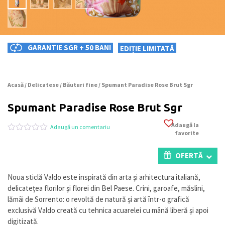
GARANTIE SGR + 50 BANI
EDIȚIE LIMITATĂ
Acasă
/
Delicatese
/
Băuturi fine
/ Spumant Paradise Rose Brut Sgr
Spumant Paradise Rose Brut Sgr
Adaugă la
Adaugă un comentariu
favorite
Evaluat
0
la
0
OFERTĂ
din
5
pe
Noua sticlă Valdo este inspirată din arta și arhitectura italiană,
baza
delicatețea florilor și florei din Bel Paese. Crini, garoafe, măslini,
a
evaluări
lămâi de Sorrento: o revoltă de natură și artă într-o grafică
de
exclusivă Valdo creată cu tehnica acuarelei cu mână liberă și apoi
la
digitizată.
clienți