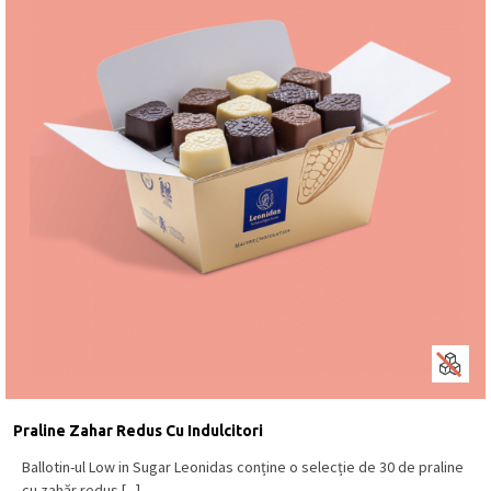
Praline Zahar Redus Cu Indulcitori
Ballotin-ul Low in Sugar Leonidas conține o selecție de 30 de praline
cu zahăr redus [...]