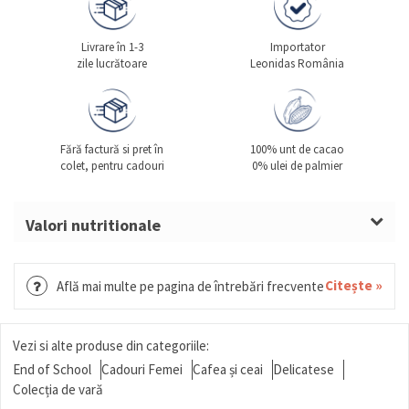
Livrare în 1-3
Importator
zile lucrătoare
Leonidas România
Fără factură si pret în
100% unt de cacao
colet, pentru cadouri
0% ulei de palmier
Valori nutritionale
Temperatură recomandată pentru depozitare: între
15°C și 18°C.
Citește »
Află mai multe pe pagina de întrebări frecvente
A se păstra într-un loc răcoros și uscat, ferit de
căldură directă și de lumina soarelui.
Vezi si alte produse din categoriile:
End of School
Cadouri Femei
Cafea și ceai
Delicatese
Colecția de vară