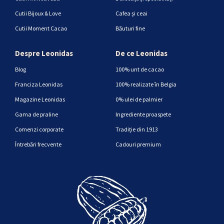
Cutii Bijoux & Love
Cafea și ceai
Cutii Moment Cacao
Băuturi fine
Despre Leonidas
De ce Leonidas
Blog
100% unt de cacao
Franciza Leonidas
100% realizate în Belgia
Magazine Leonidas
0% ulei de palmier
Gama de praline
Ingrediente proaspete
Comenzi corporate
Tradiție din 1913
Întrebări frecvente
Cadouri premium