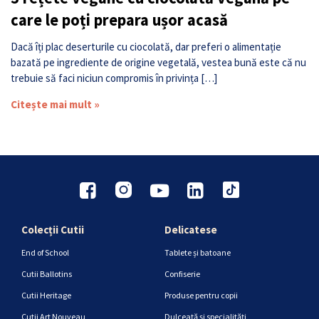
care le poți prepara ușor acasă
Dacă îți plac deserturile cu ciocolată, dar preferi o alimentație
bazată pe ingrediente de origine vegetală, vestea bună este că nu
trebuie să faci niciun compromis în privința […]
Citește mai mult »
Colecții Cutii
Delicatese
End of School
Tablete și batoane
Cutii Ballotins
Confiserie
Cutii Heritage
Produse pentru copii
Cutii Art Nouveau
Dulceață și specialități