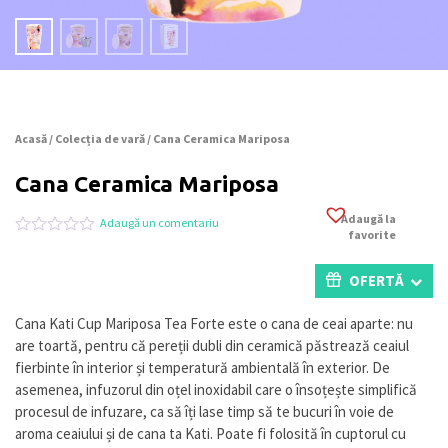
Acasă
/
Colecția de vară
/ Cana Ceramica Mariposa
Cana Ceramica Mariposa
Adaugă la
Adaugă un comentariu
favorite
Evaluat
0
la
0
OFERTĂ
din
5
pe
Cana Kati Cup Mariposa Tea Forte este o cana de ceai aparte: nu
baza
are toartă, pentru că pereții dubli din ceramică păstrează ceaiul
a
evaluări
fierbinte în interior și temperatură ambientală în exterior. De
de
asemenea, infuzorul din oțel inoxidabil care o însoțește simplifică
la
procesul de infuzare, ca să îți lase timp să te bucuri în voie de
clienți
aroma ceaiului și de cana ta Kati. Poate fi folosită în cuptorul cu