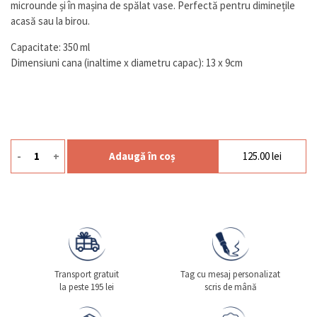
microunde și în mașina de spălat vase. Perfectă pentru diminețile
acasă sau la birou.
Capacitate: 350 ml
Dimensiuni cana (inaltime x diametru capac): 13 x 9cm
-
+
Adaugă în coș
125.00
lei
Cantitate Cana Ceramica Mariposa
Transport gratuit
Tag cu mesaj personalizat
la peste 195 lei
scris de mână