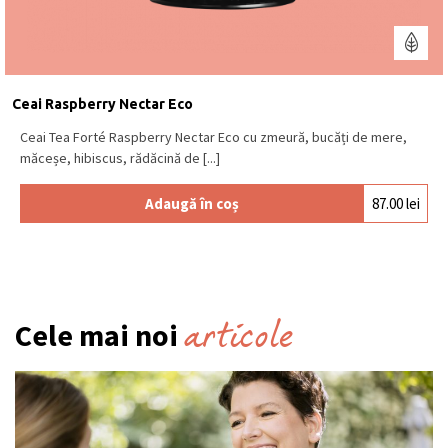
Ceai Raspberry Nectar Eco
Ceai Tea Forté Raspberry Nectar Eco cu zmeură, bucăți de mere,
măceșe, hibiscus, rădăcină de [...]
Adaugă în coș
87.00
lei
articole
Cele mai noi