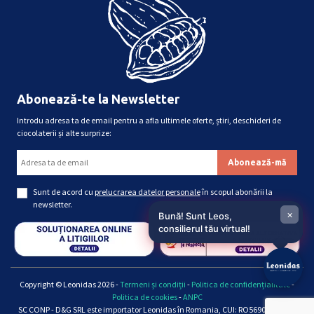
Abonează-te la Newsletter
Introdu adresa ta de email pentru a afla ultimele oferte, știri, deschideri de
ciocolaterii și alte surprize:
Sunt de acord cu
prelucrarea datelor personale
în scopul abonării la
newsletter.
×
Bună! Sunt Leos,
consilierul tău virtual!
Copyright © Leonidas 2026 -
Termeni și condiții
-
Politica de confidențialitate
-
Politica de cookies
-
ANPC
SC CONP - D&G SRL este importator Leonidas în Romania, CUI: RO5690661, Reg.