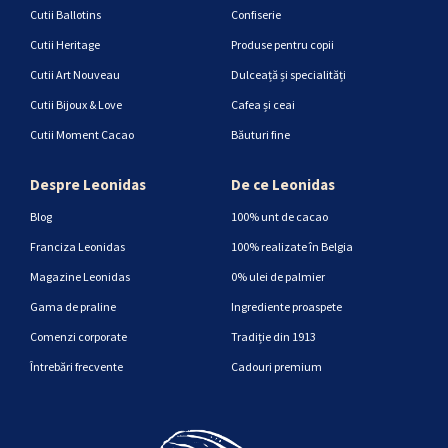
Cutii Ballotins
Confiserie
Cutii Heritage
Produse pentru copii
Cutii Art Nouveau
Dulceață și specialități
Cutii Bijoux & Love
Cafea și ceai
Cutii Moment Cacao
Băuturi fine
Despre Leonidas
De ce Leonidas
Blog
100% unt de cacao
Franciza Leonidas
100% realizate în Belgia
Magazine Leonidas
0% ulei de palmier
Gama de praline
Ingrediente proaspete
Comenzi corporate
Tradiție din 1913
Întrebări frecvente
Cadouri premium