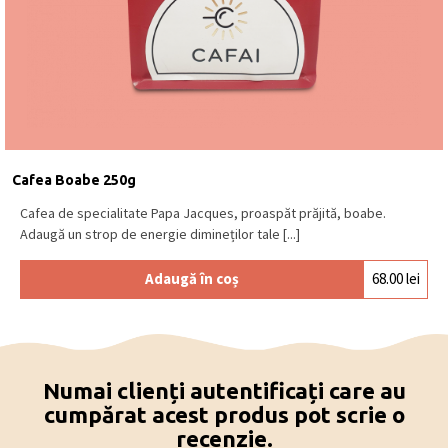
Este potrivit pentru aniversări, sărbători sau cadouri
pentru persoane dragi.
Cafea Boabe 250g
Cafea de specialitate Papa Jacques, proaspăt prăjită, boabe.
Adaugă un strop de energie dimineților tale [...]
Adaugă în coș
68.00
lei
Numai clienți autentificați care au
cumpărat acest produs pot scrie o
recenzie.