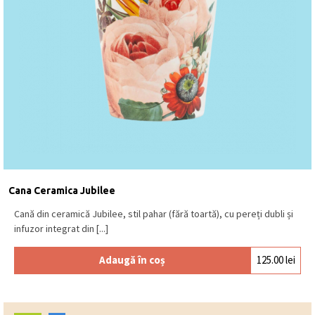
Nectar de Papaya Roz (infuzie plante)
– exotic și
aromat
Fiecare infuzie oferă o experiență diferită, de la note
fresh la combinații dulci și florale.
Calitatea produsului
Tea Forté este recunoscut pentru designul elegant
și selecția atentă a ingredientelor. Infuzoarele
piramidale permit o infuzare optimă, iar accesoriile
din porțelan sunt realizate cu atenție la detalii,
Cana Ceramica Jubilee
folosind
ingrediente de calitate
și materiale
Cană din ceramică Jubilee, stil pahar (fără toartă), cu pereți dubli și
premium.
infuzor integrat din [...]
Când este potrivit acest produs
Adaugă în coș
125.00
lei
Acest produs este potrivit pentru:
momente de relaxare
cadouri pentru iubitorii de ceai