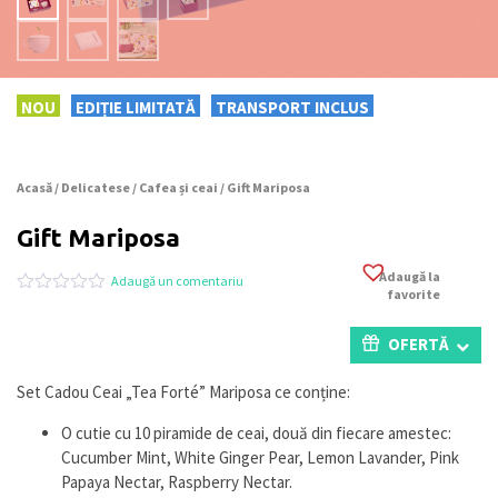
NOU
EDIȚIE LIMITATĂ
TRANSPORT INCLUS
Acasă
/
Delicatese
/
Cafea și ceai
/ Gift Mariposa
Gift Mariposa
Adaugă la
Adaugă un comentariu
favorite
Evaluat
0
la
0
OFERTĂ
din
5
pe
Set Cadou Ceai „Tea Forté” Mariposa ce conține:
baza
a
O cutie cu 10 piramide de ceai, două din fiecare amestec:
evaluări
de
Cucumber Mint, White Ginger Pear, Lemon Lavander, Pink
la
Papaya Nectar, Raspberry Nectar.
clienți