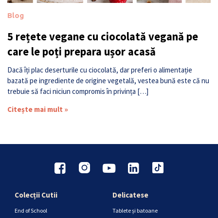
Blog
5 rețete vegane cu ciocolată vegană pe
care le poți prepara ușor acasă
Dacă îți plac deserturile cu ciocolată, dar preferi o alimentație
bazată pe ingrediente de origine vegetală, vestea bună este că nu
trebuie să faci niciun compromis în privința […]
Citește mai mult »
Colecții Cutii
Delicatese
End of School
Tablete și batoane