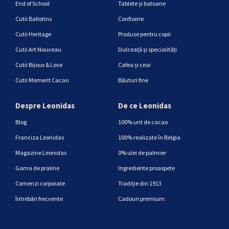
End of School
Tablete și batoane
Cutii Ballotins
Confiserie
Cutii Heritage
Produse pentru copii
Cutii Art Nouveau
Dulceață și specialități
Cutii Bijoux & Love
Cafea și ceai
Cutii Moment Cacao
Băuturi fine
Despre Leonidas
De ce Leonidas
Blog
100% unt de cacao
Franciza Leonidas
100% realizate în Belgia
Magazine Leonidas
0% ulei de palmier
Gama de praline
Ingrediente proaspete
Comenzi corporate
Tradiție din 1913
Întrebări frecvente
Cadouri premium