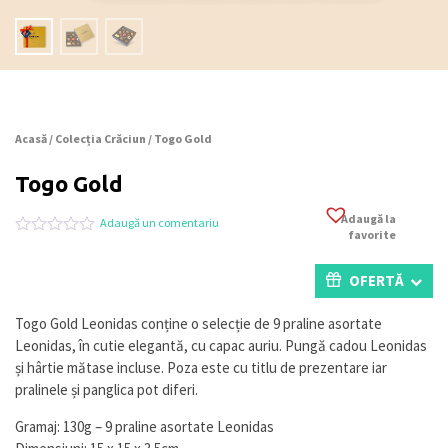
Acasă
/
Colecția Crăciun
/ Togo Gold
Togo Gold
Adaugă la
Adaugă un comentariu
favorite
Evaluat
0
la
0
OFERTĂ
din
5
pe
Togo Gold Leonidas conține o selecție de 9 praline asortate
baza
Leonidas, în cutie elegantă, cu capac auriu. Pungă cadou Leonidas
a
evaluări
și hârtie mătase incluse. Poza este cu titlu de prezentare iar
de
pralinele și panglica pot diferi.
la
clienți
Gramaj: 130g – 9 praline asortate Leonidas