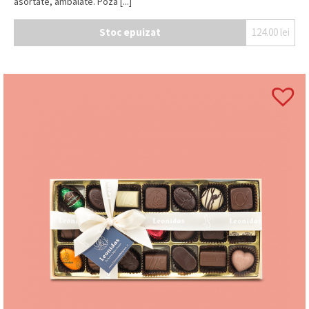
asortate, ambalate. Poza [...]
Stoc epuizat
124.00
lei