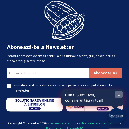
Abonează-te la Newsletter
Introdu adresa ta de email pentru a afla ultimele oferte, știri, deschideri de
ciocolaterii și alte surprize:
Sunt de acord cu
prelucrarea datelor personale
în scopul abonării la
newsletter.
×
Bună! Sunt Leos,
consilierul tău virtual!
Copyright © Leonidas 2026 -
Termeni și condiții
-
Politica de confidențialitate
-
Politica de cookies
-
ANPC