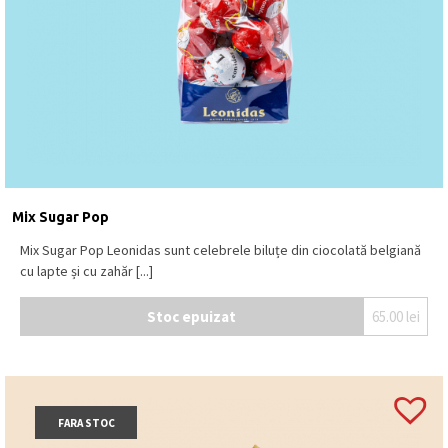
Mix Sugar Pop
Mix Sugar Pop Leonidas sunt celebrele biluțe din ciocolată belgiană
cu lapte și cu zahăr [...]
Stoc epuizat
65.00
lei
FARA STOC