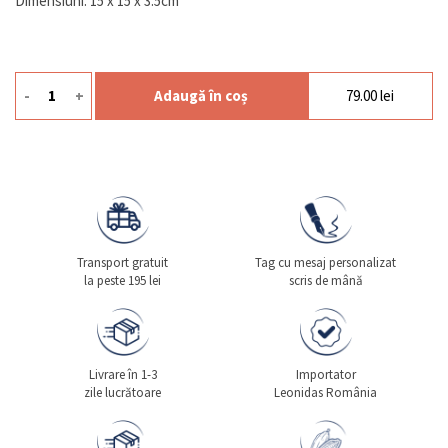
Dimensiuni: 15 x 15 x 3.5cm
-
+
Adaugă în coș
79.00
lei
Cantitate Togo Gold
Transport gratuit
Tag cu mesaj personalizat
la peste 195 lei
scris de mână
Livrare în 1-3
Importator
zile lucrătoare
Leonidas România