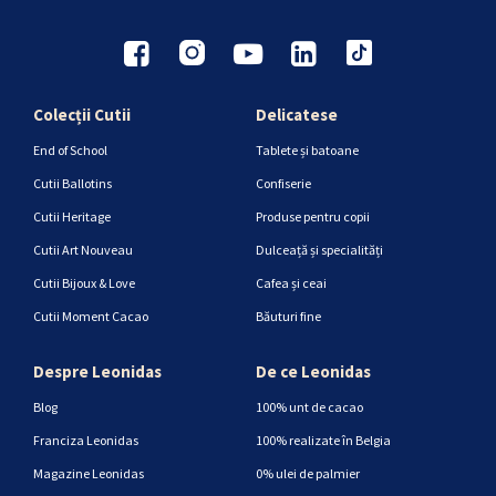
Colecții Cutii
Delicatese
End of School
Tablete și batoane
Cutii Ballotins
Confiserie
Cutii Heritage
Produse pentru copii
Cutii Art Nouveau
Dulceață și specialități
Cutii Bijoux & Love
Cafea și ceai
Cutii Moment Cacao
Băuturi fine
Despre Leonidas
De ce Leonidas
Blog
100% unt de cacao
Franciza Leonidas
100% realizate în Belgia
Magazine Leonidas
0% ulei de palmier