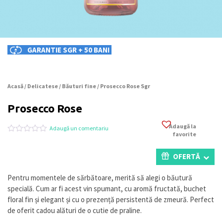
GARANTIE SGR + 50 BANI
Acasă
/
Delicatese
/
Băuturi fine
/ Prosecco Rose Sgr
Prosecco Rose
Adaugă la
Adaugă un comentariu
favorite
Evaluat
0
la
0
OFERTĂ
din
5
pe
Pentru momentele de sărbătoare, merită să alegi o băutură
baza
specială. Cum ar fi acest vin spumant, cu aromă fructată, buchet
a
evaluări
floral fin și elegant și cu o prezență persistentă de zmeură. Perfect
de
de oferit cadou alături de o cutie de praline.
la
clienți