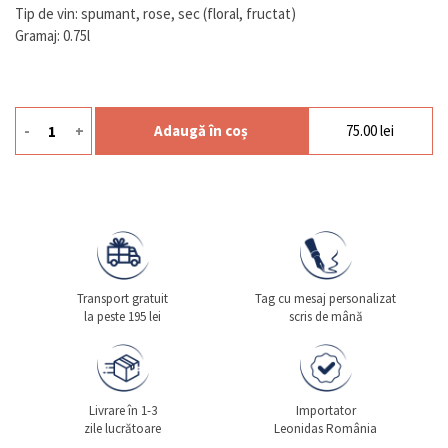
Tip de vin: spumant, rose, sec (floral, fructat)
Gramaj: 0.75l
-
+
Adaugă în coș
75.00
lei
Cantitate Prosecco Rose Sgr
Transport gratuit
Tag cu mesaj personalizat
la peste 195 lei
scris de mână
Livrare în 1-3
Importator
zile lucrătoare
Leonidas România