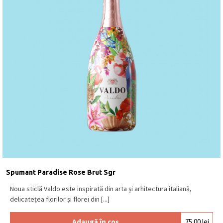
Spumant Paradise Rose Brut Sgr
Noua sticlă Valdo este inspirată din arta și arhitectura italiană,
delicatețea florilor și florei din [...]
Adaugă în coș
75.00
lei