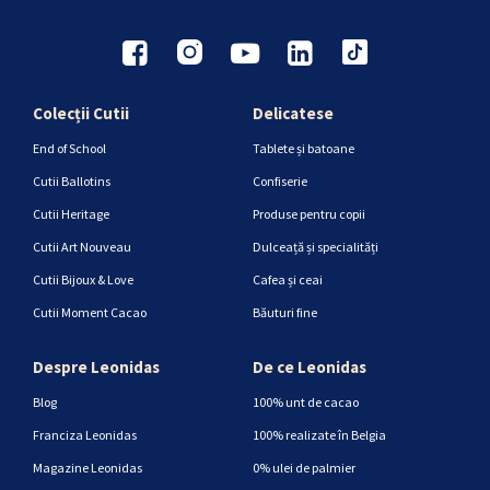
Colecții Cutii
Delicatese
End of School
Tablete și batoane
Cutii Ballotins
Confiserie
Cutii Heritage
Produse pentru copii
Cutii Art Nouveau
Dulceață și specialități
Cutii Bijoux & Love
Cafea și ceai
Cutii Moment Cacao
Băuturi fine
Despre Leonidas
De ce Leonidas
Blog
100% unt de cacao
Franciza Leonidas
100% realizate în Belgia
Magazine Leonidas
0% ulei de palmier