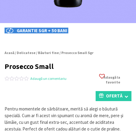
GARANTIE SGR + 50 BANI
Acasă
/
Delicatese
/
Băuturi fine
/ Prosecco Small Sgr
Prosecco Small
Adaugă la
Adaugă un comentariu
favorite
Evaluat
0
la
0
OFERTĂ
din
5
pe
Pentru momentele de sărbătoare, merită să alegi o băutură
baza
specială. Cum ar fi acest vin spumant cu aromă de mere, pere și
a
evaluări
lămâie, cu un gust final extra-sec, accentuat de aciditatea
de
acestuia. Perfect de oferit cadou alături de o cutie de praline.
la
clienți