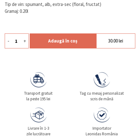
Tip de vin: spumant, alb, extra-sec (floral, fructat)
Gramaj: 0.20l
-
+
Adaugă în coș
30.00
lei
Cantitate Prosecco Small Sgr
Transport gratuit
Tag cu mesaj personalizat
la peste 195 lei
scris de mână
Livrare în 1-3
Importator
zile lucrătoare
Leonidas România