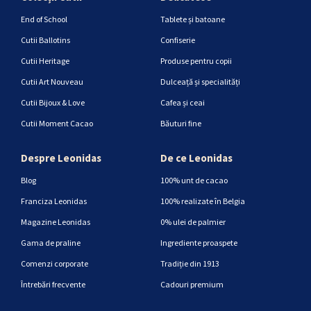
End of School
Tablete și batoane
Cutii Ballotins
Confiserie
Cutii Heritage
Produse pentru copii
Cutii Art Nouveau
Dulceață și specialități
Cutii Bijoux & Love
Cafea și ceai
Cutii Moment Cacao
Băuturi fine
Despre Leonidas
De ce Leonidas
Blog
100% unt de cacao
Franciza Leonidas
100% realizate în Belgia
Magazine Leonidas
0% ulei de palmier
Gama de praline
Ingrediente proaspete
Comenzi corporate
Tradiție din 1913
Întrebări frecvente
Cadouri premium