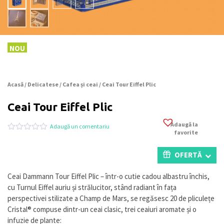
NOU
Acasă
/
Delicatese
/
Cafea și ceai
/ Ceai Tour Eiffel Plic
Ceai Tour Eiffel Plic
Adaugă la
Adaugă un comentariu
favorite
Evaluat
0
la
0
OFERTĂ
din
5
pe
Ceai Dammann Tour Eiffel Plic – într-o cutie cadou albastru închis,
baza
cu Turnul Eiffel auriu și strălucitor, stând radiant în fața
a
evaluări
perspectivei stilizate a Champ de Mars, se regăsesc 20 de pliculețe
de
Cristal® compuse dintr-un ceai clasic, trei ceaiuri aromate și o
la
infuzie de plante:
clienți