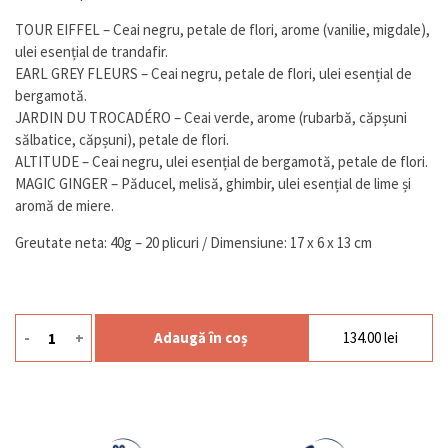
TOUR EIFFEL – Ceai negru, petale de flori, arome (vanilie, migdale),
ulei esențial de trandafir.
EARL GREY FLEURS – Ceai negru, petale de flori, ulei esențial de
bergamotă.
JARDIN DU TROCADÉRO – Ceai verde, arome (rubarbă, căpșuni
sălbatice, căpșuni), petale de flori.
ALTITUDE – Ceai negru, ulei esențial de bergamotă, petale de flori.
MAGIC GINGER – Păducel, melisă, ghimbir, ulei esențial de lime și
aromă de miere.
Greutate neta: 40g – 20 plicuri / Dimensiune: 17 x 6 x 13 cm
-
+
Adaugă în coș
134.00
lei
Cantitate Ceai Tour Eiffel Plic