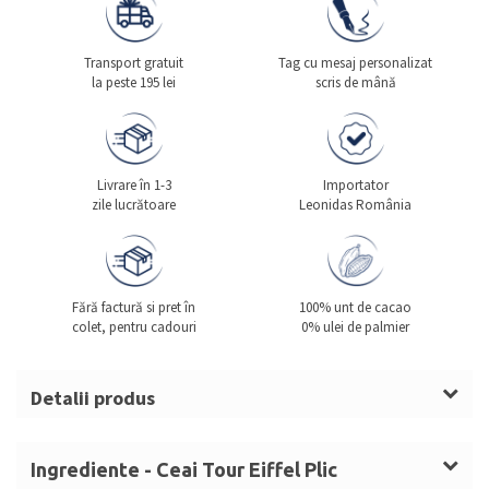
Transport gratuit
Tag cu mesaj personalizat
la peste 195 lei
scris de mână
Livrare în 1-3
Importator
zile lucrătoare
Leonidas România
Fără factură si pret în
100% unt de cacao
colet, pentru cadouri
0% ulei de palmier
Detalii produs
Gramaj: 40g
Tip produs: ceaiuri aromatizate și infuzie de plante
Ingrediente - Ceai Tour Eiffel Plic