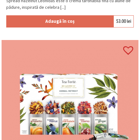
Spread Hazelnut Leonidas este o cremă tartinabilă fină cu alune de
pădure, inspirată de celebra [...]
Adaugă în coș
53.00
lei