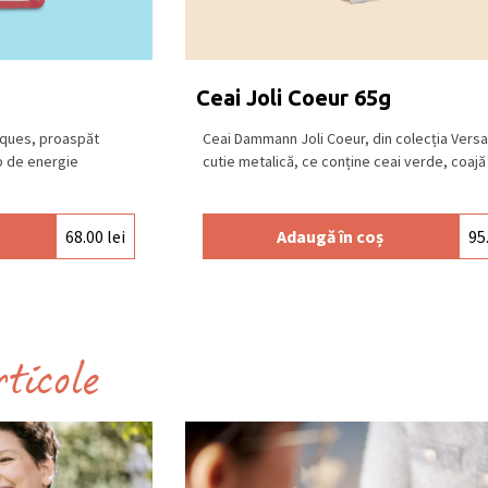
Ceai Joli Coeur 65g
cques, proaspăt
Ceai Dammann Joli Coeur, din colecția Versail
p de energie
cutie metalică, ce conține ceai verde, coajă [
68.00
lei
Adaugă în coș
95
rticole