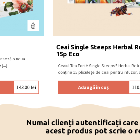
Ceai Single Steeps Herbal R
15p Eco
lanseză o noua
[...]
Ceaiul Tea Forté Single Steeps® Herbal Ret
conține 15 pliculețe de ceai pentru infuzor, câ
143.00
lei
Adaugă în coș
110
Numai clienți autentificați car
acest produs pot scrie o r