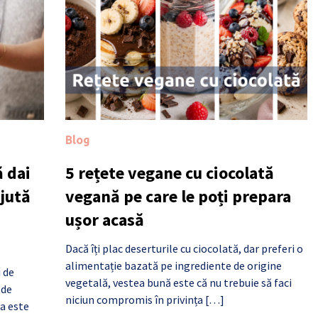
Blog
 dai
5 rețete vegane cu ciocolată
ajută
vegană pe care le poți prepara
ușor acasă
Dacă îți plac deserturile cu ciocolată, dar preferi o
alimentație bazată pe ingrediente de origine
i de
vegetală, vestea bună este că nu trebuie să faci
 de
niciun compromis în privința […]
a este