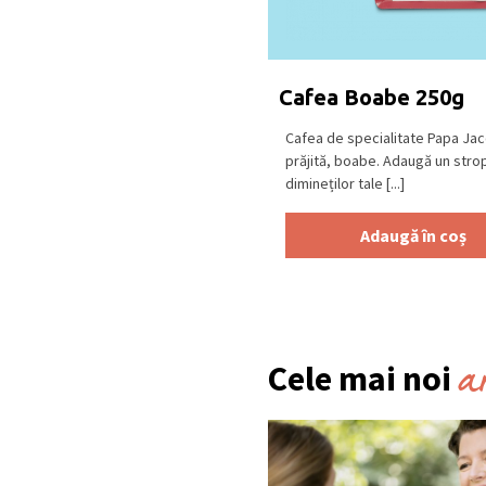
Cafea Boabe 250g
Cafea de specialitate Papa Ja
prăjită, boabe. Adaugă un stro
dimineților tale [...]
Adaugă în coș
a
Cele mai noi