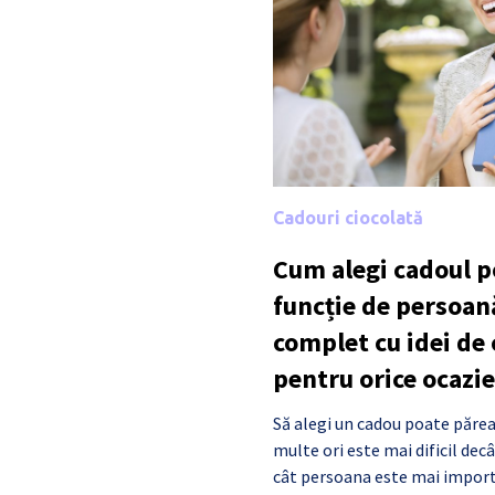
Cadouri ciocolată
Cum alegi cadoul po
funcție de persoan
complet cu idei de
pentru orice ocazie
Să alegi un cadou poate părea
multe ori este mai dificil de
cât persoana este mai import