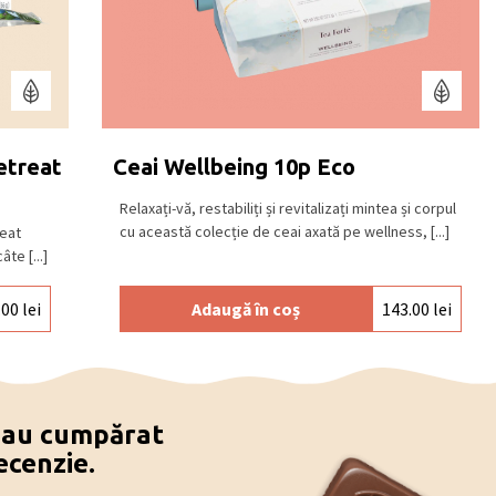
etreat
Ceai Wellbeing 10p Eco
Relaxați-vă, restabiliți și revitalizați mintea și corpul
cu această colecție de ceai axată pe wellness, [...]
reat
te [...]
.00
lei
Adaugă în coș
143.00
lei
e au cumpărat
ecenzie.