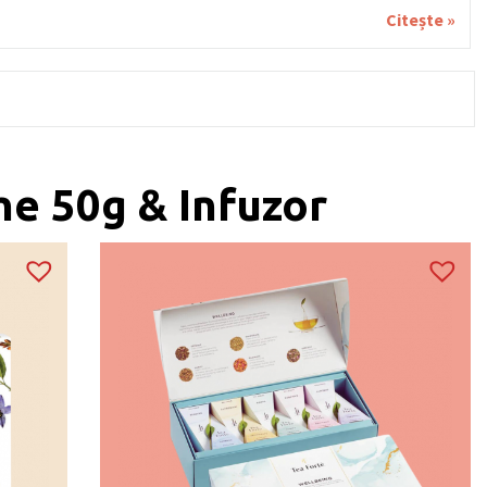
Citește »
he 50g & Infuzor