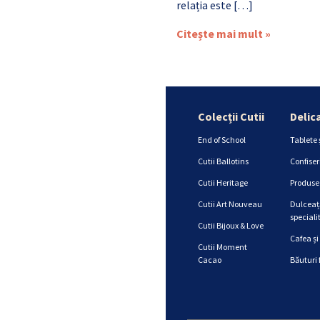
relația este […]
Citește mai mult »
Colecții Cutii
Delic
End of School
Tablete 
Cutii Ballotins
Confiser
Cutii Heritage
Produse 
Cutii Art Nouveau
Dulceață
specialit
Cutii Bijoux & Love
Cafea și
Cutii Moment
Cacao
Băuturi 