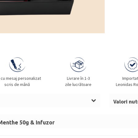
 cu mesaj personalizat
Livrare în 1-3
Importa
scris de mână
zile lucrătoare
Leonidas R
Valori nut
Temperatur
x 7 x 9 cm.
A se păstra
 Menthe 50g & Infuzor
em și cutie metalică de ceai
de lumina 
), frunze de mentă (7%), aromă naturală de mentă. Poate c
enthe N° 667 – ceai verde aromatizat