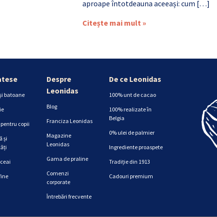
aproape întotdeauna aceeași: cum […]
Citește mai mult »
atese
Despre
De ce Leonidas
Leonidas
și batoane
100% unt de cacao
Blog
ie
100% realizate în
Belgia
Franciza Leonidas
pentru copii
0% ulei de palmier
Magazine
 și
Leonidas
ăți
Ingrediente proaspete
Gama de praline
 ceai
Tradiție din 1913
Comenzi
fine
Cadouri premium
corporate
Întrebări frecvente