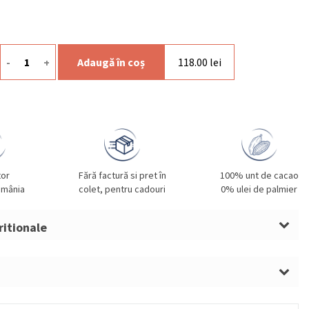
-
+
Adaugă în coș
118.00
lei
Cantitate Ceai La Menthe 50g & Infuzor
tor
Fără factură si pret în
100% unt de cacao
omânia
colet, pentru cadouri
0% ulei de palmier
ritionale
ă recomandată pentru depozitare: între 15°C și 18°C.
 într-un loc răcoros și uscat, ferit de căldură directă și
soarelui.
onține urme de NUCI și ARAHIDE.