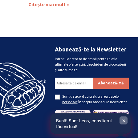
Citește mai mult »
Abonează-te la Newsletter
Introdu adresa ta de email pentru a afla
ultimele oferte, știri, deschideri de ciocolaterii
și alte surprize:
Sunt de acord cu
prelucrarea datelor
personale
în scopul abonării la newsletter.
×
Bună! Sunt Leos, consilierul
tău virtual!