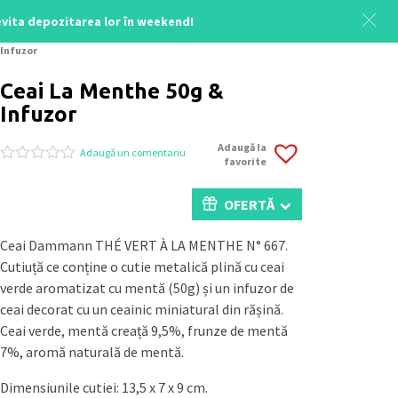
 evita depozitarea lor în weekend!
Acasă
/
Delicatese
/
Cafea și ceai
/ Ceai La Menthe 50g &
Infuzor
Ceai La Menthe 50g &
Infuzor
Adaugă la
Adaugă un comentariu
favorite
Evaluat
0
la
0
OFERTĂ
din
5
pe
Ceai Dammann THÉ VERT À LA MENTHE N° 667.
baza
Cutiuță ce conține o cutie metalică plină cu ceai
a
evaluări
verde aromatizat cu mentă (50g) și un infuzor de
de
ceai decorat cu un ceainic miniatural din rășină.
la
clienți
Ceai verde, mentă creață 9,5%, frunze de mentă
7%, aromă naturală de mentă.
Dimensiunile cutiei: 13,5 x 7 x 9 cm.