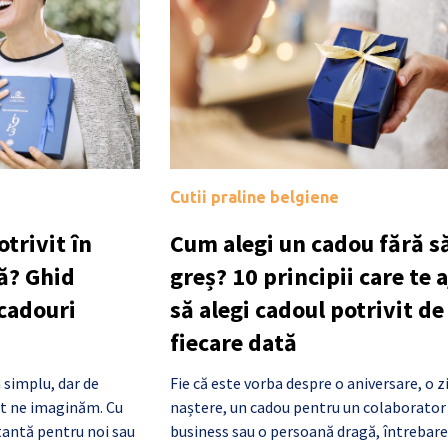
Cutii praline belgiene
trivit în
Cum alegi un cadou fără să
ă? Ghid
greș? 10 principii care te 
 cadouri
să alegi cadoul potrivit de
fiecare dată
 simplu, dar de
Fie că este vorba despre o aniversare, o z
cât ne imaginăm. Cu
naștere, un cadou pentru un colaborator
antă pentru noi sau
business sau o persoană dragă, întrebare