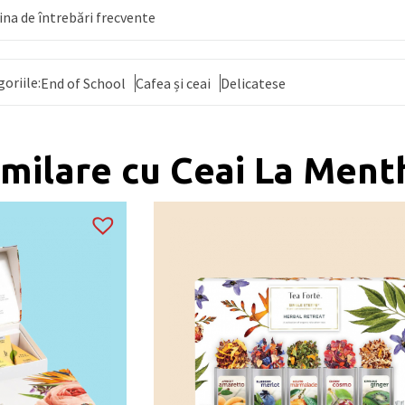
na de întrebări frecvente
omatizat cu infuzor cu accesoriu ceainic
ă (9.5%), frunze de mentă (7%), aromă
goriile:
End of School
Cafea și ceai
Delicatese
e conține urme de NUCI și ARAHIDE.
e – 80-90°C
ères
milare cu Ceai La Ment
zentare