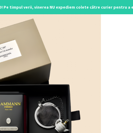
O! Pe timpul verii, vinerea NU expediem colete către curier pentru a