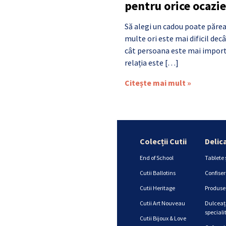
pentru orice ocazie
Să alegi un cadou poate părea
multe ori este mai dificil de
cât persoana este mai import
relația este […]
Citește mai mult »
Colecții Cutii
Delic
End of School
Tablete 
Cutii Ballotins
Confiser
Cutii Heritage
Produse 
Cutii Art Nouveau
Dulceață
specialit
Cutii Bijoux & Love