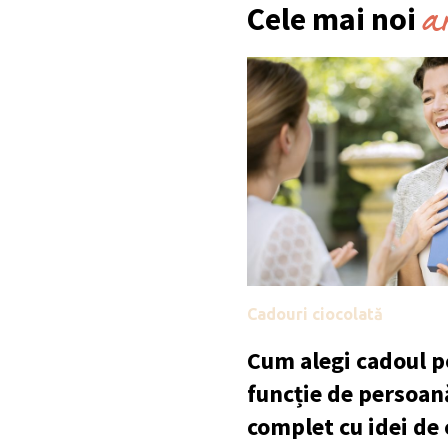
a
Cele mai noi
Cadouri ciocolată
Cum alegi cadoul po
funcție de persoan
complet cu idei de