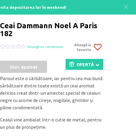
 evita depozitarea lor în weekend!
Acasă
/
Uncategorized
/ Ceai Noel A Paris
Ceai Dammann Noel A Paris
182
Adaugă la
Adaugă un comentariu
favorite
Evaluat
0
la
0
OFERTĂ
Stoc epuizat
din
5
pe
Parisul este o sărbătoare, iar pentru cea mai bună
baza
sărbătoare dintre toate există un ceai aromat
a
evaluări
delicios creat dintr-un amestec special de ceaiuri
de
negre cu arome de cireșe, migdale, ghimbir și
la
clienți
pâine condimentată.
Ceaiul vine ambalat într-o cutie de metal, pentru
un plus de prospețime.