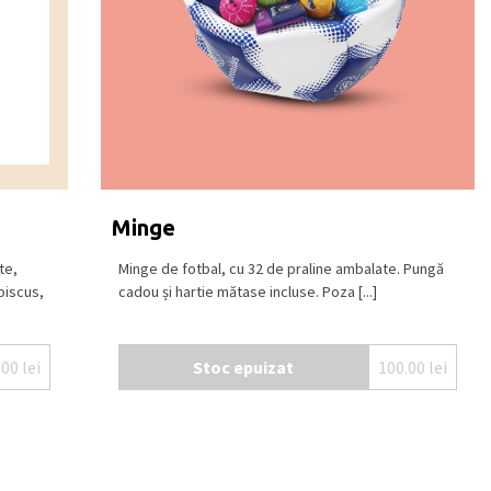
Minge
te,
Minge de fotbal, cu 32 de praline ambalate. Pungă
biscus,
cadou și hartie mătase incluse. Poza [...]
.00
lei
Stoc epuizat
100.00
lei