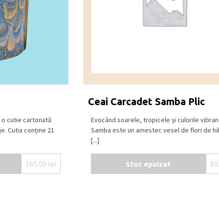
Ceai Carcadet Samba Plic
o cutie cartonată
Evocând soarele, tropicele și culorile vibran
aje. Cutia conține 21
Samba este un amestec vesel de flori de hi
[...]
165.00
lei
Stoc epuizat
80