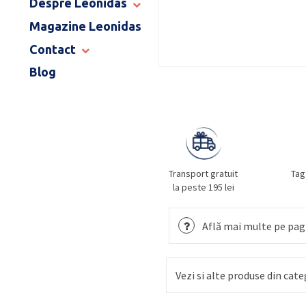
Despre Leonidas
END OF SCHOOL
Magazine Leonidas
POVESTEA LEONIDAS
FRANCIZA LEONIDAS
Contact
GAMA DE PRALINE
Blog
MAGAZINE LEONIDAS
CATALOG PAȘTE 2026
COMENZI CORPORATE
ÎNTREBĂRI FRECVENTE
Transport gratuit
Tag
la peste 195 lei
Află mai multe pe pagi
Vezi si alte produse din cate