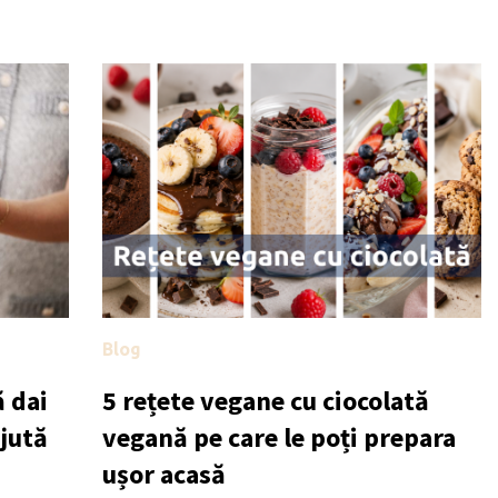
Blog
 dai
5 rețete vegane cu ciocolată
ajută
vegană pe care le poți prepara
ușor acasă