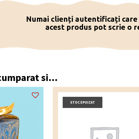
Numai clienți autentificați car
acest produs pot scrie o r
 cumparat si...
STOC EPUIZAT