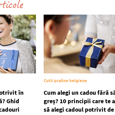
rticole
Cutii praline belgiene
trivit în
Cum alegi un cadou fără să
ă? Ghid
greș? 10 principii care te 
 cadouri
să alegi cadoul potrivit de