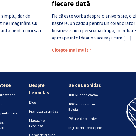
fiecare dată
 simplu, dar de
Fie că este vorba despre o aniversare, o z
cât ne imaginăm. Cu
naștere, un cadou pentru un colaborator
antă pentru noi sau
business sau o persoană dragă, întrebare
aproape întotdeauna aceeași: cum […]
Citește mai mult »
atese
Despre
De ce Leonidas
Leonidas
și batoane
100% unt de cacao
Blog
ie
100% realizate în
Belgia
Franciza Leonidas
pentru copii
0% ulei de palmier
Magazine
 și
Leonidas
ăți
Ingrediente proaspete
Gama de praline