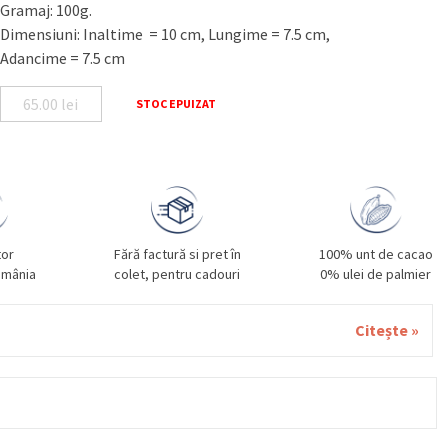
Gramaj: 100g.
Dimensiuni: Inaltime = 10 cm, Lungime = 7.5 cm,
Adancime = 7.5 cm
65.00
lei
STOC EPUIZAT
tor
Fără factură si pret în
100% unt de cacao
omânia
colet, pentru cadouri
0% ulei de palmier
Citește »