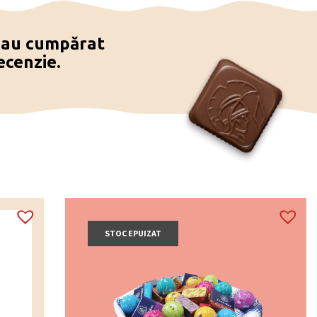
e au cumpărat
ecenzie.
STOC EPUIZAT