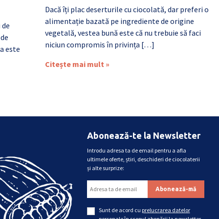
Dacă îți plac deserturile cu ciocolată, dar preferi o
alimentație bazată pe ingrediente de origine
i de
vegetală, vestea bună este că nu trebuie să faci
 de
niciun compromis în privința […]
a este
Citește mai mult »
Abonează-te la Newsletter
Introdu adresa ta de email pentru a afla
ultimele oferte, știri, deschideri de ciocolaterii
și alte surprize:
Sunt de acord cu
prelucrarea datelor
personale
în scopul abonării la newsletter.