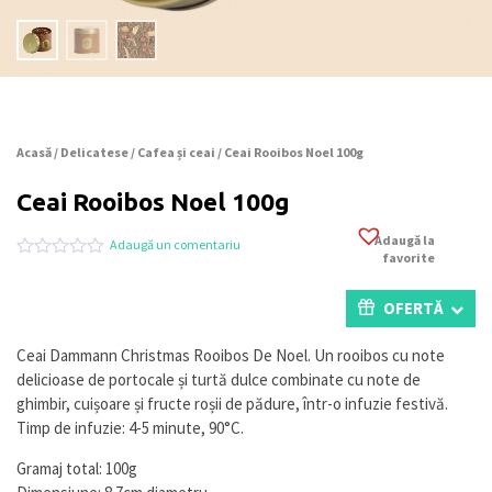
Acasă
/
Delicatese
/
Cafea și ceai
/ Ceai Rooibos Noel 100g
Ceai Rooibos Noel 100g
Adaugă la
Adaugă un comentariu
favorite
Evaluat
0
la
0
OFERTĂ
din
5
pe
Ceai Dammann Christmas Rooibos De Noel. Un rooibos cu note
baza
delicioase de portocale și turtă dulce combinate cu note de
a
evaluări
ghimbir, cuișoare și fructe roșii de pădure, într-o infuzie festivă.
de
Timp de infuzie: 4-5 minute, 90°C.
la
clienți
Gramaj total: 100g