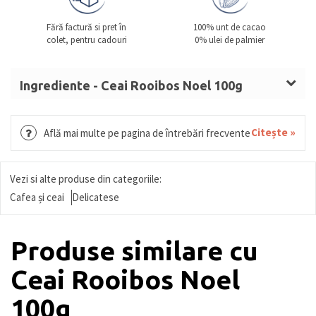
Fără factură si pret în
100% unt de cacao
colet, pentru cadouri
0% ulei de palmier
Ingrediente - Ceai Rooibos Noel 100g
Rooibos (Aspalathus linearis), condimente (ardei
roz, bucăți de ghimbir, cuișoare), coajă de portocală,
Citește »
Află mai multe pe pagina de întrebări frecvente
arome (turtă dulce, portocală amară, cireșe).
Vezi si alte produse din categoriile:
Cafea și ceai
Delicatese
Produse similare cu
Ceai Rooibos Noel
100g