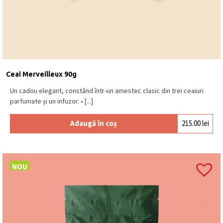
Ceai Merveilleux 90g
Un cadou elegant, constând într-un amestec clasic din trei ceaiuri
parfumate și un infuzor. • [...]
Adaugă în coș
215.00
lei
NOU