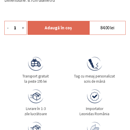
Dimensiune: 8.7cm diametru
-
+
Adaugă în coș
84.00
lei
Cantitate Ceai Rooibos Noel 100g
Transport gratuit
Tag cu mesaj personalizat
la peste 195 lei
scris de mână
Livrare în 1-3
Importator
zile lucrătoare
Leonidas România