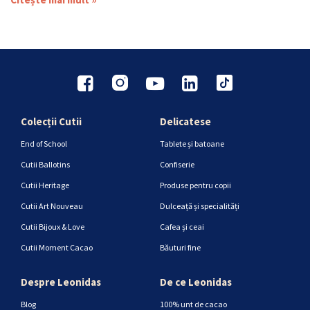
Colecții Cutii
Delicatese
End of School
Tablete și batoane
Cutii Ballotins
Confiserie
Cutii Heritage
Produse pentru copii
Cutii Art Nouveau
Dulceață și specialități
Cutii Bijoux & Love
Cafea și ceai
Cutii Moment Cacao
Băuturi fine
Despre Leonidas
De ce Leonidas
Blog
100% unt de cacao