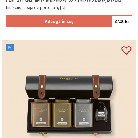
Ceai Tea Forté Hibiscus Blossom Eco cu bucăți de măr, măceșe,
hibiscus, coajă de portocală, [...]
Adaugă în coș
87.00
lei