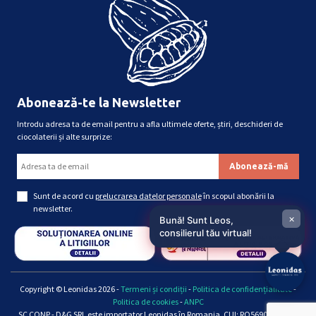
Abonează-te la Newsletter
Introdu adresa ta de email pentru a afla ultimele oferte, știri, deschideri de
ciocolaterii și alte surprize:
Sunt de acord cu
prelucrarea datelor personale
în scopul abonării la
newsletter.
×
Bună! Sunt Leos,
consilierul tău virtual!
Copyright © Leonidas 2026 -
Termeni și condiții
-
Politica de confidențialitate
-
Politica de cookies
-
ANPC
SC CONP - D&G SRL este importator Leonidas în Romania, CUI: RO5690661, Reg.