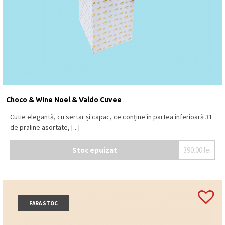
temperatura intre 15⁰C – 18⁰C.
Produs in Belgia
.
Choco & Wine Noel & Valdo Cuvee
Cutie elegantă, cu sertar și capac, ce conține în partea inferioară 31
de praline asortate, [...]
Stoc epuizat
390.00
lei
FARA STOC