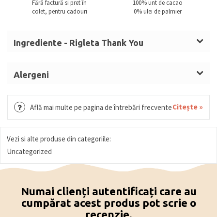
Fără factură si pret în
100% unt de cacao
colet, pentru cadouri
0% ulei de palmier
Ingrediente - Rigleta Thank You
Zahar, masa de cacao, unt de cacao,
LAPTE
praf
integral,
ALUNE DE PADURE
,
SMANTANA
, sirop de
Alergeni
glucoza,
UNT (LAPTE),
MIGDALE
,
UNT
anhidru,
LAPTE, ALUNE DE PADURE, SMANTANA, UNT,
LAPTE
condensat indulcit, nuca de cocos maruntita,
MIGDALE, GRAU, GLUTEN, OUA, MIGDALE, SOIA,
Citește »
Află mai multe pe pagina de întrebări frecvente
zahar invertit, alcool, umectant (sorbitol), arome,
FISTIC, SUSAN.
dextroza,
NUCI,
sirop glucoza si fructoza, fructe
confiate (portocala, pepene), sirop sorbitol, miere,
Vezi si alte produse din categoriile:
biscuite
(GRAU (GLUTEN), OUA),
orez expandat,
Uncategorized
capsuni, pudra de cacao, visine,
MIGDALE
amare,
lapte de
MIGDALE
(
MIGDALE
, zahar, maltodextrina,
Numai clienți autentificați care au
SOIA,
antioxidanti (ascorbil palmitat), agent
cumpărat acest produs pot scrie o
antiaglomerant (oxid de siliciu)), invertazica,
FISTIC
,
recenzie.