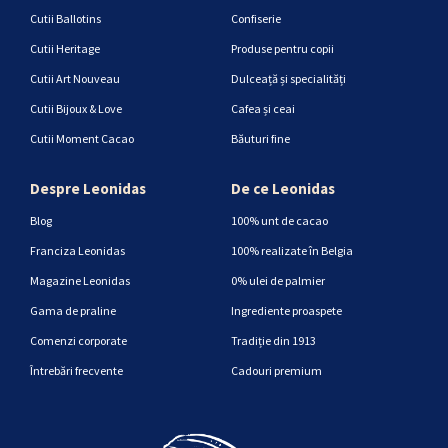
Cutii Ballotins
Confiserie
Cutii Heritage
Produse pentru copii
Cutii Art Nouveau
Dulceață și specialități
Cutii Bijoux & Love
Cafea și ceai
Cutii Moment Cacao
Băuturi fine
Despre Leonidas
De ce Leonidas
Blog
100% unt de cacao
Franciza Leonidas
100% realizate în Belgia
Magazine Leonidas
0% ulei de palmier
Gama de praline
Ingrediente proaspete
Comenzi corporate
Tradiție din 1913
Întrebări frecvente
Cadouri premium