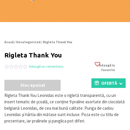
Acasă
/
Uncategorized
/ Rigleta Thank You
Rigleta Thank You
Adaugă la
Adaugă un comentariu
favorite
Evaluat
0
la
0
OFERTĂ
Stoc epuizat
din
5
pe
Rigleta Thank You Leonidas este o rigletă transparentă, cu un
baza
insert tematic de școală, ce conține 9 praline asortate din ciocolată
a
evaluări
belgiană Leonidas, de cea mai bună calitate. Punga de cadou
de
Leonidas și hârtia din mătase sunt incluse. Poza este cu titlu de
la
prezentare, iar pralinele și panglica pot diferi.
clienți