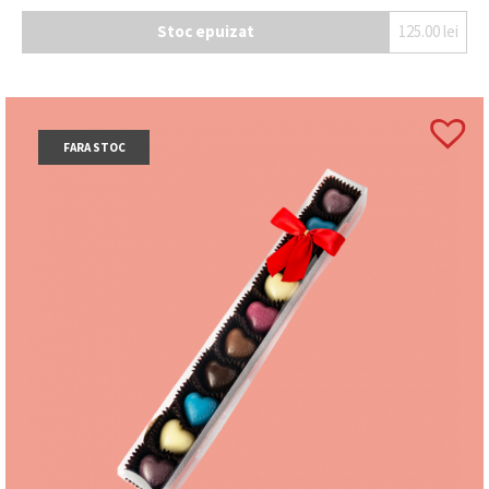
Stoc epuizat
125.00
lei
FARA STOC