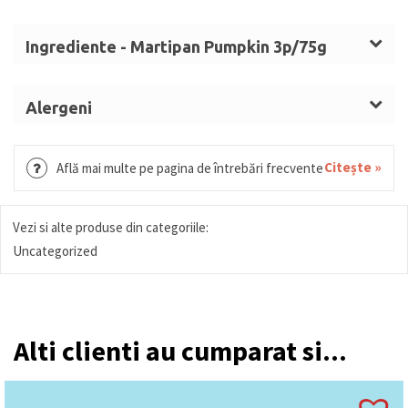
Ingrediente - Martipan Pumpkin 3p/75g
Zahăr,
MIGDALE
(40%), stabilizator: sorbitol, sirop
de zahăr invertit, sirop de glucoză, coloranți
Alergeni
(curcumină, beta caroten), conservant: sorbat de
Migdale.
potasiu, aromă, agent de acoperire: șelac.
Citește »
Află mai multe pe pagina de întrebări frecvente
Vezi si alte produse din categoriile:
Uncategorized
Alti clienti au cumparat si...