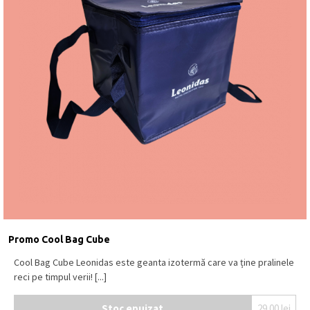
Promo Cool Bag Cube
Cool Bag Cube Leonidas este geanta izotermă care va ține pralinele
reci pe timpul verii! [...]
Stoc epuizat
29.00
lei