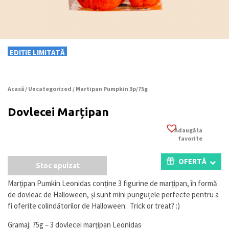
EDIȚIE LIMITATĂ
Acasă
/
Uncategorized
/ Martipan Pumpkin 3p/75g
Dovlecei Marțipan
Adaugă la
favorite
OFERTĂ
Stoc epuizat
Marțipan Pumkin Leonidas conține 3 figurine de marțipan, în formă
de dovleac de Halloween, și sunt mini punguțele perfecte pentru a
fi oferite colindătorilor de Halloween. Trick or treat? :)
Gramaj: 75g – 3 dovlecei marțipan Leonidas