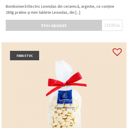
Bombonieră Electric Leonidas din ceramică, argintie, ce conține
280g praline și mini tablete Leonidas, din [...]
Stoc epuizat
139.00
lei
FARA STOC