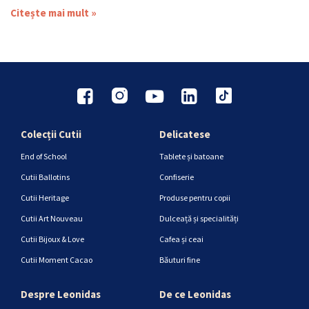
Citește mai mult »
Colecții Cutii
Delicatese
End of School
Tablete și batoane
Cutii Ballotins
Confiserie
Cutii Heritage
Produse pentru copii
Cutii Art Nouveau
Dulceață și specialități
Cutii Bijoux & Love
Cafea și ceai
Cutii Moment Cacao
Băuturi fine
Despre Leonidas
De ce Leonidas