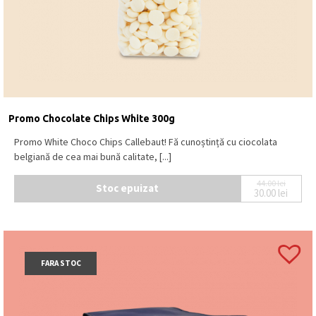
Promo Chocolate Chips White 300g
Promo White Choco Chips Callebaut! Fă cunoștință cu ciocolata
belgiană de cea mai bună calitate, [...]
44.00
lei
Stoc epuizat
30.00
lei
Prețul ini
Prețul cur
FARA STOC