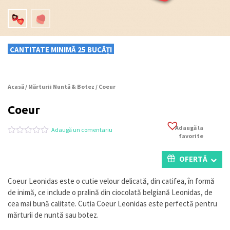
CANTITATE MINIMĂ 25 BUCĂȚI
Acasă
/
Mărturii Nuntă & Botez
/ Coeur
Coeur
Adaugă la
Adaugă un comentariu
favorite
Evaluat
0
la
0
OFERTĂ
din
5
pe
Coeur Leonidas este o cutie velour delicată, din catifea, în formă
baza
de inimă, ce include o pralină din ciocolată belgiană Leonidas, de
a
evaluări
cea mai bună calitate. Cutia Coeur Leonidas este perfectă pentru
de
mărturii de nuntă sau botez.
la
clienți