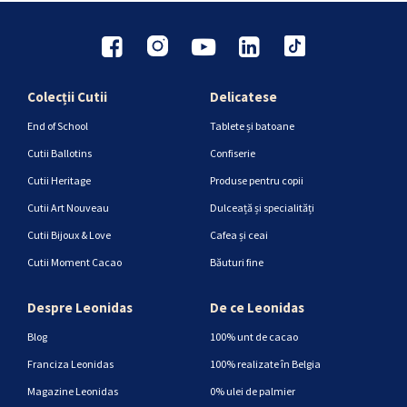
Colecții Cutii
Delicatese
End of School
Tablete și batoane
Cutii Ballotins
Confiserie
Cutii Heritage
Produse pentru copii
Cutii Art Nouveau
Dulceață și specialități
Cutii Bijoux & Love
Cafea și ceai
Cutii Moment Cacao
Băuturi fine
Despre Leonidas
De ce Leonidas
Blog
100% unt de cacao
Franciza Leonidas
100% realizate în Belgia
Magazine Leonidas
0% ulei de palmier