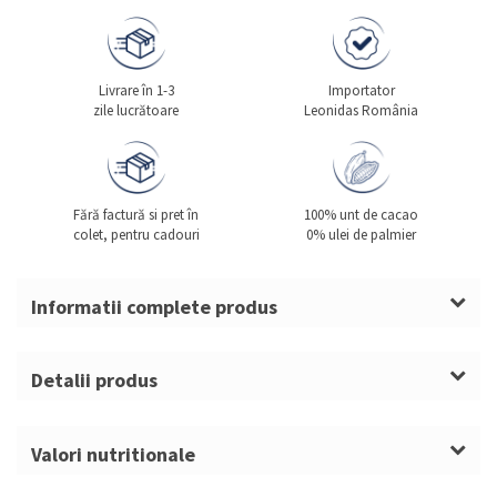
Livrare în 1-3
Importator
zile lucrătoare
Leonidas România
Fără factură si pret în
100% unt de cacao
colet, pentru cadouri
0% ulei de palmier
Informatii complete produs
Coeur Leonidas – mărturie cu 1 pralină în cutie de
catifea în formă de inimă
Detalii produs
Definiția produsului
Gramaj: 15g
Nr. praline: 1 pralină
Coeur Leonidas
este o
cutie cadou praline
de tip
Valori nutritionale
Dimensiuni cutie: 5 x 5 x 3cm
mărturie, realizată din material velour cu aspect de
Valoare nutrițională medie per 100g: Energie: