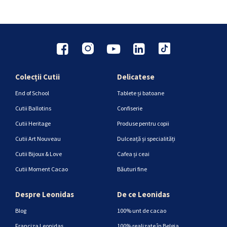
Colecții Cutii
Delicatese
End of School
Tablete și batoane
Cutii Ballotins
Confiserie
Cutii Heritage
Produse pentru copii
Cutii Art Nouveau
Dulceață și specialități
Cutii Bijoux & Love
Cafea și ceai
Cutii Moment Cacao
Băuturi fine
Despre Leonidas
De ce Leonidas
Blog
100% unt de cacao
Franciza Leonidas
100% realizate în Belgia