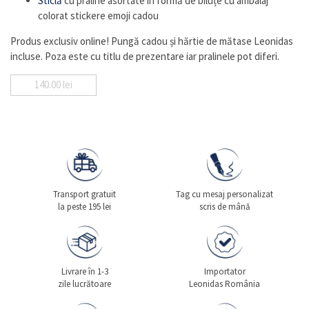
Sticlă
cu praline asortate în formă de biluțe cu ambalaj
colorat stickere emoji cadou
Produs exclusiv online! Pungă cadou și hărtie de mătase Leonidas
incluse. Poza este cu titlu de prezentare iar pralinele pot diferi.
140.00
lei
Transport gratuit
Tag cu mesaj personalizat
la peste 195 lei
scris de mână
Livrare în 1-3
Importator
zile lucrătoare
Leonidas România