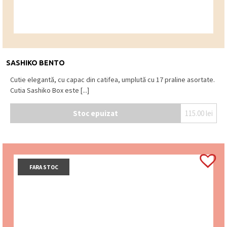
SASHIKO BENTO
Cutie elegantă, cu capac din catifea, umplută cu 17 praline asortate.
Cutia Sashiko Box este [...]
Stoc epuizat
115.00
lei
FARA STOC