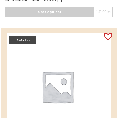
Stoc epuizat
143.00
lei
FARA STOC