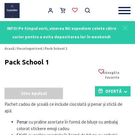
Main Navigation
INFO! Pe timpul verii, vinerea NU expediem colete către
curier pentru a evita depozitarea lor în weekend!
Acasă
/
Uncategorized
/ Pack School 1
Pack School 1
Adaugă la
favorite
OFERTĂ
Stoc epuizat
Pachet cadou de școală ce include ciocolată și penar și sticlă de
apă:
Penar
cu praline asortate în formă de biluțe cu ambalaj
colorat stickere emoji cadou