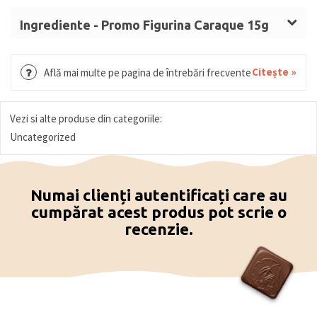
Ingrediente - Promo Figurina Caraque 15g
Zahăr,
LAPTE
praf integral, unt de cacao, masă de
cacao, emulgator: lecitină de
SOIA
, aromă naturală
Citește »
Află mai multe pe pagina de întrebări frecvente
de vanilie, culoare: luteină.
Vezi si alte produse din categoriile:
Uncategorized
Numai clienți autentificați care au
cumpărat acest produs pot scrie o
recenzie.