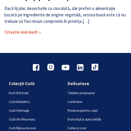
Dacă îți plac deserturile cu ciocolată, dar preferi o alimentație
bazată pe ingrediente de origine vegetală, vestea bună este că nu
trebuie să faci niciun compromis în privința […]
Citește mai mult »
Colecții Cutii
Delicatese
End of School
Tablete și batoane
Cutii Ballotins
Confiserie
Cutii Heritage
Produse pentru copii
Cutii Art Nouveau
Dulceață și specialități
Cutii Bijoux & Love
Cafea și ceai