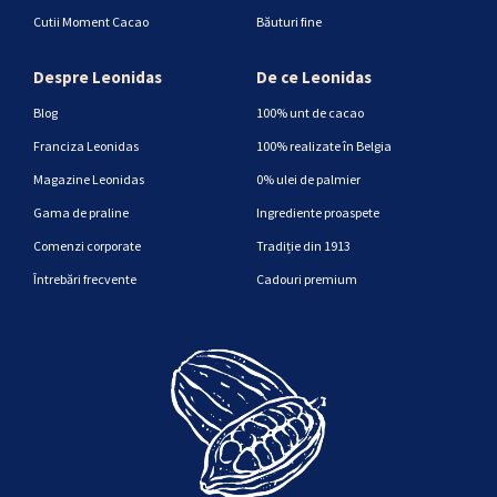
Cutii Moment Cacao
Băuturi fine
Despre Leonidas
De ce Leonidas
Blog
100% unt de cacao
Franciza Leonidas
100% realizate în Belgia
Magazine Leonidas
0% ulei de palmier
Gama de praline
Ingrediente proaspete
Comenzi corporate
Tradiție din 1913
Întrebări frecvente
Cadouri premium