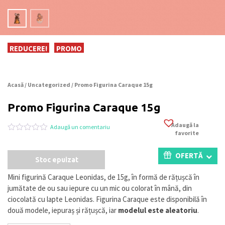
REDUCERE!
PROMO
Acasă
/
Uncategorized
/ Promo Figurina Caraque 15g
Promo Figurina Caraque 15g
Adaugă la
Adaugă un comentariu
favorite
Evaluat
0
la
0
OFERTĂ
Stoc epuizat
din
5
pe
Mini figurină Caraque Leonidas, de 15g, în formă de rățușcă în
baza
jumătate de ou sau iepure cu un mic ou colorat în mână, din
a
evaluări
ciocolată cu lapte Leonidas. Figurina Caraque este disponibilă în
de
două modele, iepuraș și rățușcă, iar
modelul este aleatoriu
.
la
clienți