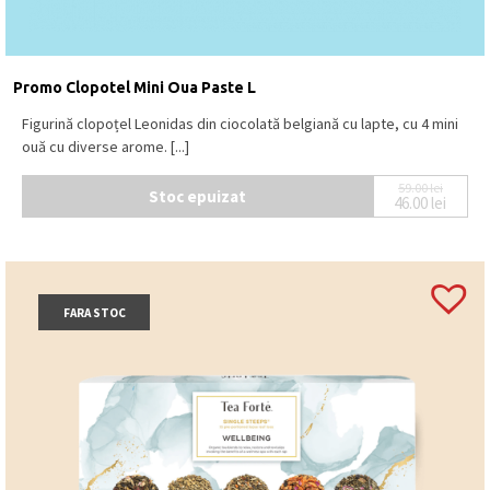
Promo Clopotel Mini Oua Paste L
Figurină clopoțel Leonidas din ciocolată belgiană cu lapte, cu 4 mini
ouă cu diverse arome. [...]
59.00
lei
Stoc epuizat
46.00
lei
Prețul ini
Prețul cur
FARA STOC