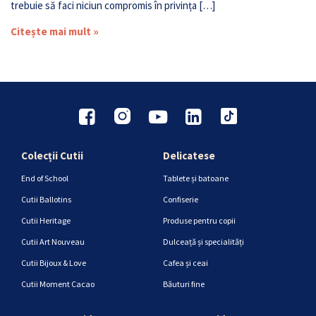
trebuie să faci niciun compromis în privința […]
Citește mai mult »
Colecții Cutii
Delicatese
End of School
Tablete și batoane
Cutii Ballotins
Confiserie
Cutii Heritage
Produse pentru copii
Cutii Art Nouveau
Dulceață și specialități
Cutii Bijoux & Love
Cafea și ceai
Cutii Moment Cacao
Băuturi fine