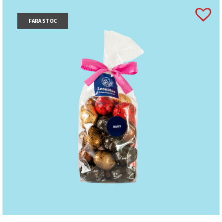
clorofilă cupru, caramel), coajă de portocală,
amidon de
GRÂU,
ananas, sare, concentrat suc de
FARA STOC
lămâie, lămâie, agenți de creștere (bicarbonat de
sodiu, carbonat de amoniu, condimente, albuș
de
OU,
concentrat de fructe, sare Guarande,
pectină, oțet balsamic, busuioc.
“
Marzipanul
căpșună” conține agent de colorare: carmin.
Ciocolată neagră (min. 54% cacao), Sao Tome
ciocolată neagră (min. 72% cacao), ciocolată
cu
LAPTE
(min. 30% cacao), ciocolată albă.
Se păstrează la loc uscat și răcoros, la o
temperatură între 15⁰C – 18⁰C.
Produs în Belgia
.