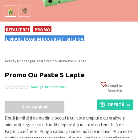
REDUCERE!
PROMO
LIVRARE DOAR ÎN BUCUREȘTI ȘI ILFOV
Acasă
/
Uncategorized
/ Promo Ou Paste S Lapte
Promo Ou Paste S Lapte
Adaugă la
Adaugă un comentariu
favorite
Evaluat
0
la
0
OFERTĂ
Stoc epuizat
din
5
pe
Două jumătăți de ou din ciocolată cu lapte umplute cu praline și
baza
mini-ouă, legate cu o fundă elegantă și în cutie cu tematică de
a
evaluări
Paște, cu mânere. Pungă cadou și hârtie mătase incluse. Poza este
de