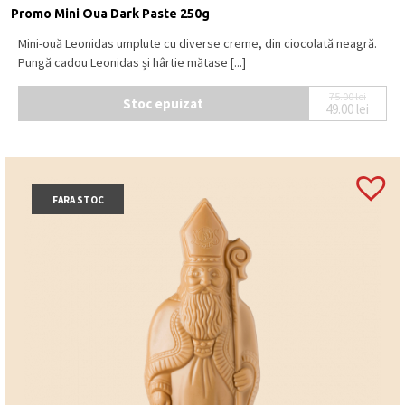
Promo Mini Oua Dark Paste 250g
Mini-ouă Leonidas umplute cu diverse creme, din ciocolată neagră.
Pungă cadou Leonidas și hârtie mătase [...]
75.00
lei
Stoc epuizat
49.00
lei
Prețul ini
Prețul cur
FARA STOC