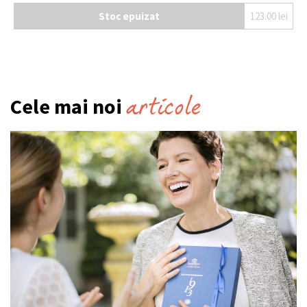
Stoc epuizat
123.00
lei
articole
Cele mai noi