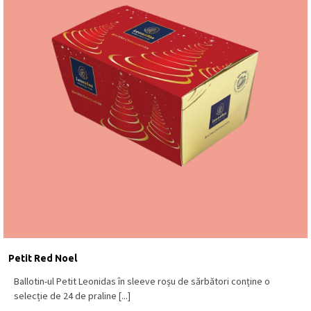
Petit Red Noel
Ballotin-ul Petit Leonidas în sleeve roșu de sărbători conține o
selecție de 24 de praline [...]