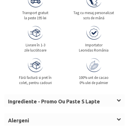
Transport gratuit
Tag cu mesaj personalizat
la peste 195 lei
scris de mână
Livrare în 1-3
Importator
zile lucrătoare
Leonidas România
Fără factură si pret în
100% unt de cacao
colet, pentru cadouri
0% ulei de palmier
Ingrediente - Promo Ou Paste S Lapte
Ingrediente praline asortate
: Zahăr, masă de
cacao, unt de cacao,
LAPTE
praf integral,
ALUNE DE
Alergeni
PĂDURE
,
SMÂNTÂNĂ
, sirop de glucoză,
UNT