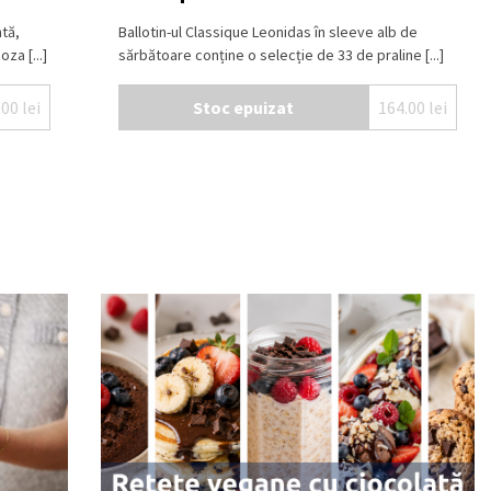
tă,
Ballotin-ul Classique Leonidas în sleeve alb de
za [...]
sărbătoare conține o selecție de 33 de praline [...]
.00
lei
Stoc epuizat
164.00
lei