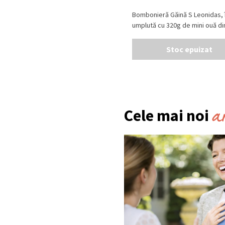
Bombonieră Găină S Leonidas, 
umplută cu 320g de mini ouă din 
Stoc epuizat
a
Cele mai noi