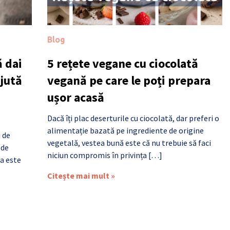
Blog
 dai
5 rețete vegane cu ciocolată
ajută
vegană pe care le poți prepara
ușor acasă
Dacă îți plac deserturile cu ciocolată, dar preferi o
alimentație bazată pe ingrediente de origine
i de
vegetală, vestea bună este că nu trebuie să faci
 de
niciun compromis în privința […]
a este
Citește mai mult »