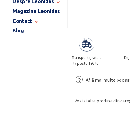
Despre Leonidas
END OF SCHOOL
Magazine Leonidas
POVESTEA LEONIDAS
FRANCIZA LEONIDAS
Contact
GAMA DE PRALINE
Blog
MAGAZINE LEONIDAS
CATALOG PAȘTE 2026
COMENZI CORPORATE
ÎNTREBĂRI FRECVENTE
Transport gratuit
Tag
la peste 195 lei
Află mai multe pe pagi
Vezi si alte produse din cate