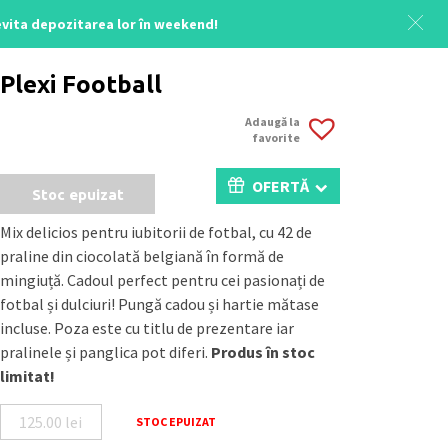
 evita depozitarea lor în weekend!
Acasă
/
Uncategorized
/ Plexi Football
Plexi Football
Adaugă la
favorite
OFERTĂ
Stoc epuizat
Mix delicios pentru iubitorii de fotbal, cu 42 de
praline din ciocolată belgiană în formă de
mingiuță. Cadoul perfect pentru cei pasionați de
fotbal și dulciuri! Pungă cadou și hartie mătase
incluse. Poza este cu titlu de prezentare iar
pralinele și panglica pot diferi.
Produs în stoc
limitat!
125.00
lei
STOC EPUIZAT