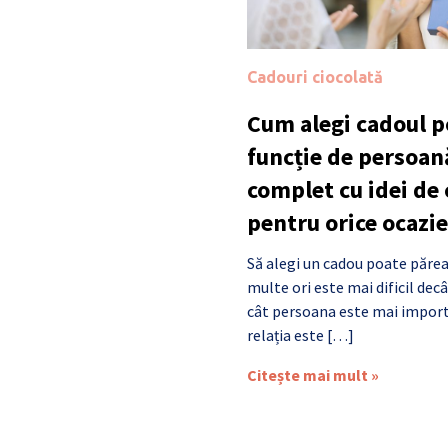
Cadouri ciocolată
Cum alegi cadoul po
funcție de persoan
complet cu idei de
pentru orice ocazie
Să alegi un cadou poate părea
multe ori este mai dificil de
cât persoana este mai import
relația este […]
Citește mai mult »