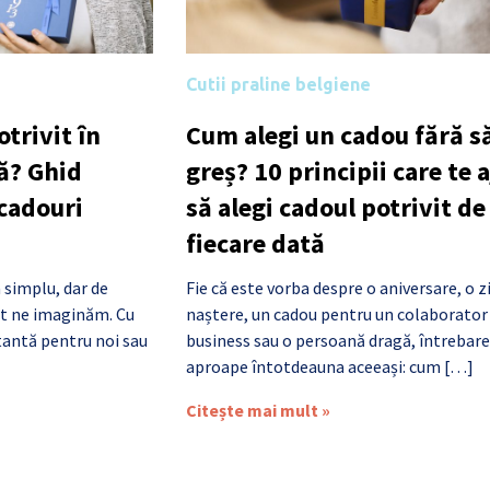
Cutii praline belgiene
trivit în
Cum alegi un cadou fără să
ă? Ghid
greș? 10 principii care te 
 cadouri
să alegi cadoul potrivit de
fiecare dată
 simplu, dar de
Fie că este vorba despre o aniversare, o z
cât ne imaginăm. Cu
naștere, un cadou pentru un colaborator
antă pentru noi sau
business sau o persoană dragă, întrebare
aproape întotdeauna aceeași: cum […]
Citește mai mult »