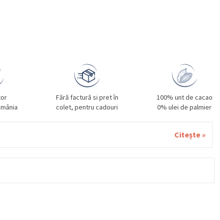
tor
Fără factură si pret în
100% unt de cacao
omânia
colet, pentru cadouri
0% ulei de palmier
Citește »