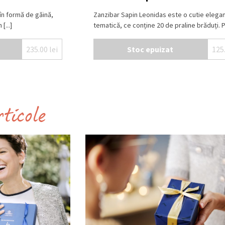
în formă de găină,
Zanzibar Sapin Leonidas este o cutie elegan
[...]
tematică, ce conține 20 de praline brăduți. Po
235.00
lei
Stoc epuizat
125
rticole