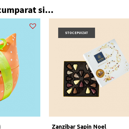
 cumparat si...
STOC EPUIZAT
M
Zanzibar Sapin Noel