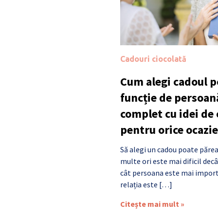
Cadouri ciocolată
Cum alegi cadoul po
funcție de persoan
complet cu idei de
pentru orice ocazie
Să alegi un cadou poate părea
multe ori este mai dificil de
cât persoana este mai import
relația este […]
Citește mai mult »