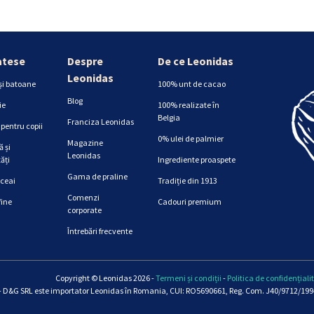
atese
Despre
De ce Leonidas
Leonidas
și batoane
100% unt de cacao
Blog
ie
100% realizate în
Belgia
Franciza Leonidas
pentru copii
0% ulei de palmier
Magazine
 și
Leonidas
ăți
Ingrediente proaspete
Gama de praline
 ceai
Tradiție din 1913
Comenzi
fine
Cadouri premium
corporate
Întrebări frecvente
Copyright © Leonidas 2026 -
Termeni și condiții
-
Politica de confidențiali
 D&G SRL este importator Leonidas în Romania, CUI: RO5690661, Reg. Com. J40/9712/1994