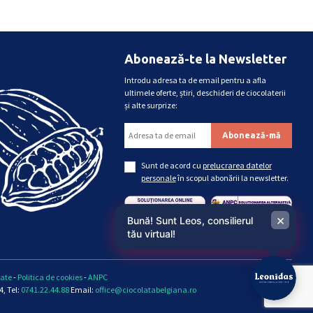
Abonează-te la Newsletter
Introdu adresa ta de email pentru a afla
ultimele oferte, știri, deschideri de ciocolaterii
și alte surprize:
Sunt de acord cu
prelucrarea datelor
personale
în scopul abonării la newsletter.
×
Bună! Sunt Leos, consilierul
tău virtual!
tate
-
Politica de cookies
-
ANPC
, Tel:
0741.22.44.88
Email:
office@ciocolatabelgiana.ro