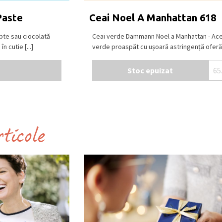
Paste
Ceai Noel A Manhattan 618
pte sau ciocolată
Ceai verde Dammann Noel a Manhattan - Ace
n cutie [...]
verde proaspăt cu ușoară astringență oferă [
Stoc epuizat
65
rticole