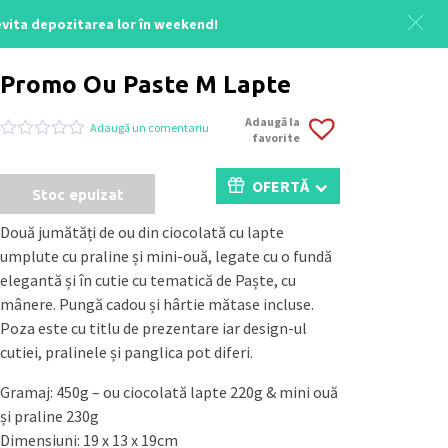
 evita depozitarea lor în weekend!
Acasă
/
Uncategorized
/ Promo Ou Paste M Lapte
Promo Ou Paste M Lapte
Adaugă la
Adaugă un comentariu
favorite
Evaluat
0
la
0
OFERTĂ
Stoc epuizat
din
5
pe
Două jumătăți de ou din ciocolată cu lapte
baza
umplute cu praline și mini-ouă, legate cu o fundă
a
evaluări
elegantă și în cutie cu tematică de Paște, cu
de
mânere. Pungă cadou și hârtie mătase incluse.
la
clienți
Poza este cu titlu de prezentare iar design-ul
cutiei, pralinele și panglica pot diferi.
Gramaj: 450g – ou ciocolată lapte 220g & mini ouă
și praline 230g
Dimensiuni: 19 x 13 x 19cm