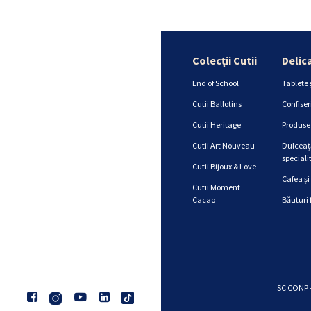
Colecții Cutii
Delic
End of School
Tablete 
Cutii Ballotins
Confiser
Cutii Heritage
Produse 
Cutii Art Nouveau
Dulceață
specialit
Cutii Bijoux & Love
Cafea și
Cutii Moment
Cacao
Băuturi 
SC CONP -