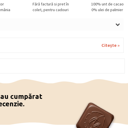
tor
Fără factură si pret în
100% unt de cacao
omânia
colet, pentru cadouri
0% ulei de palmier
LUNE DE PĂDURE, SMÂNTÂNĂ, UNT, MIGDALE, GRÂU,
UĂ, MIGDALE, SOIA, FISTIC, SUSAN.
Citește »
e au cumpărat
ecenzie.