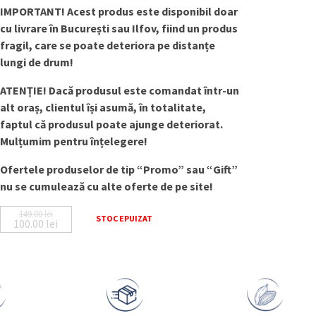
IMPORTANT! Acest produs este disponibil doar
cu livrare în București sau Ilfov, fiind un produs
fragil, care se poate deteriora pe distanțe
lungi de drum!
ATENȚIE! Dacă produsul este comandat într-un
alt oraș, clientul își asumă, în totalitate,
faptul că produsul poate ajunge deteriorat.
Mulțumim pentru înțelegere!
Ofertele produselor de tip “Promo” sau “Gift”
nu se cumulează cu alte oferte de pe site!
149.00
lei
STOC EPUIZAT
100.00
lei
Prețul inițial a fost: 149.00 lei.
Prețul curent este: 100.00 lei.