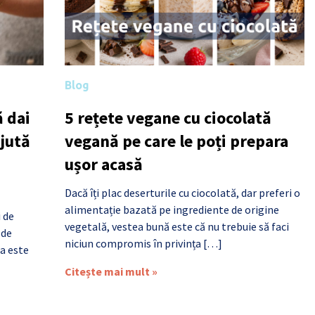
Blog
 dai
5 rețete vegane cu ciocolată
ajută
vegană pe care le poți prepara
ușor acasă
Dacă îți plac deserturile cu ciocolată, dar preferi o
alimentație bazată pe ingrediente de origine
i de
vegetală, vestea bună este că nu trebuie să faci
 de
niciun compromis în privința […]
a este
Citește mai mult »