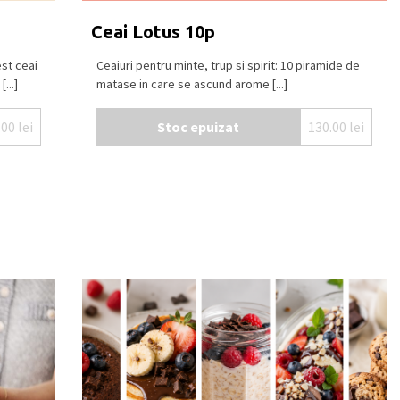
Ceai Lotus 10p
st ceai
Ceaiuri pentru minte, trup si spirit: 10 piramide de
...]
matase in care se ascund arome [...]
.00
lei
Stoc epuizat
130.00
lei