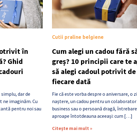
Cutii praline belgiene
trivit în
Cum alegi un cadou fără să
ă? Ghid
greș? 10 principii care te 
 cadouri
să alegi cadoul potrivit de
fiecare dată
 simplu, dar de
Fie că este vorba despre o aniversare, o z
cât ne imaginăm. Cu
naștere, un cadou pentru un colaborator
antă pentru noi sau
business sau o persoană dragă, întrebare
aproape întotdeauna aceeași: cum […]
Citește mai mult »