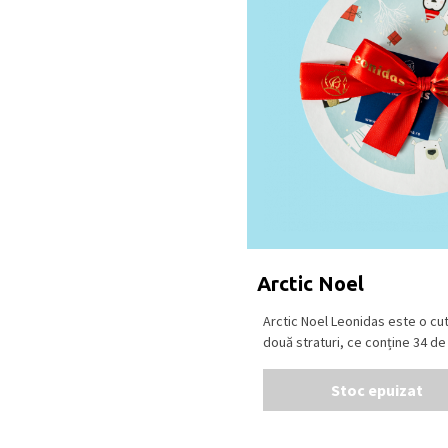
cacao), ciocolata alba.
Se pastreaza la loc uscat
18⁰C.
Produs in Belgia
.
Arctic Noel
Arctic Noel Leonidas este o cu
două straturi, ce conține 34 de p
Stoc epuizat