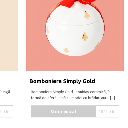
Bomboniera Simply Gold
 Pungă
Bomboniera Simply Gold Leonidas ceramică, în
formă de sferă, albă cu model cu brăduți aurii. [...]
.00
lei
Stoc epuizat
184.00
lei