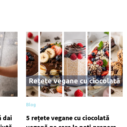
Blog
 dai
5 rețete vegane cu ciocolată