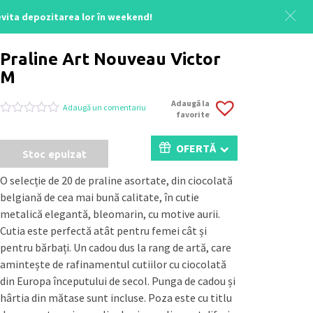
 evita depozitarea lor în weekend!
Acasă
/
Uncategorized
/ Victor M
Praline Art Nouveau Victor
M
Adaugă la
Adaugă un comentariu
favorite
Evaluat
0
la
0
OFERTĂ
Stoc epuizat
din
5
pe
O selecție de 20 de praline asortate, din ciocolată
baza
belgiană de cea mai bună calitate, în cutie
a
evaluări
metalică elegantă, bleomarin, cu motive aurii.
de
Cutia este perfectă atât pentru femei cât și
la
clienți
pentru bărbați. Un cadou dus la rang de artă, care
amintește de rafinamentul cutiilor cu ciocolată
din Europa începutului de secol. Punga de cadou și
hârtia din mătase sunt incluse. Poza este cu titlu