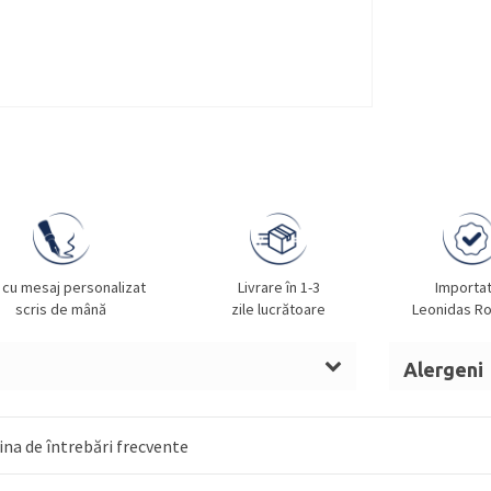
 cu mesaj personalizat
Livrare în 1-3
Importa
scris de mână
zile lucrătoare
Leonidas R
Alergeni
t de cacao,
lapte
praf integral,
alune de
Lapte, alu
op de glucoza,
unt (lapte),
migdale
,
unt
migdale, so
na de întrebări frecvente
indulcit, nuca de cocos maruntita, zahar