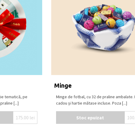
 si racoros, la o temperatura intre 15⁰C –
Minge
tie tematică, pe
Minge de fotbal, cu 32 de praline ambalate.
raline [...]
cadou și hartie mătase incluse. Poza [...]
175.00
lei
Stoc epuizat
100