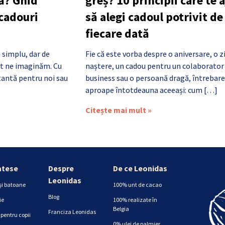
ă? Ghid
greș? 10 principii care te 
 cadouri
să alegi cadoul potrivit de
fiecare dată
 simplu, dar de
Fie că este vorba despre o aniversare, o z
cât ne imaginăm. Cu
naștere, un cadou pentru un colaborator
antă pentru noi sau
business sau o persoană dragă, întrebare
aproape întotdeauna aceeași: cum […]
Citește mai mult »
atese
Despre
De ce Leonidas
Leonidas
și batoane
100% unt de cacao
Blog
ie
100% realizate în
Belgia
Franciza Leonidas
pentru copii
0% ulei de palmier