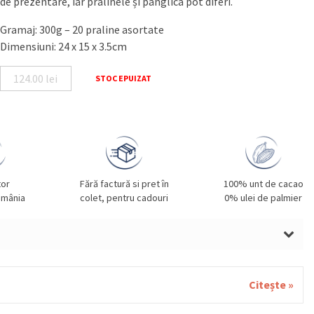
de prezentare, iar pralinele și panglica pot diferi.
Gramaj: 300g – 20 praline asortate
Dimensiuni: 24 x 15 x 3.5cm
124.00
lei
STOC EPUIZAT
tor
Fără factură si pret în
100% unt de cacao
omânia
colet, pentru cadouri
0% ulei de palmier
ne de padure, smantana, unt, migdale, grau, gluten, oua,
ia, fistic, susan.
Citește »