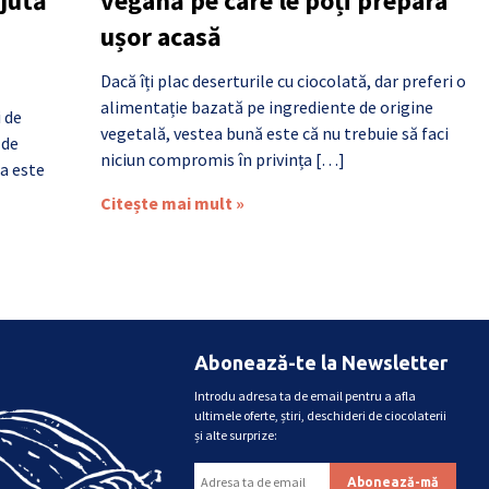
ajută
vegană pe care le poți prepara
ușor acasă
Dacă îți plac deserturile cu ciocolată, dar preferi o
alimentație bazată pe ingrediente de origine
i de
vegetală, vestea bună este că nu trebuie să faci
 de
niciun compromis în privința […]
a este
Citește mai mult »
Abonează-te la Newsletter
Introdu adresa ta de email pentru a afla
ultimele oferte, știri, deschideri de ciocolaterii
și alte surprize: