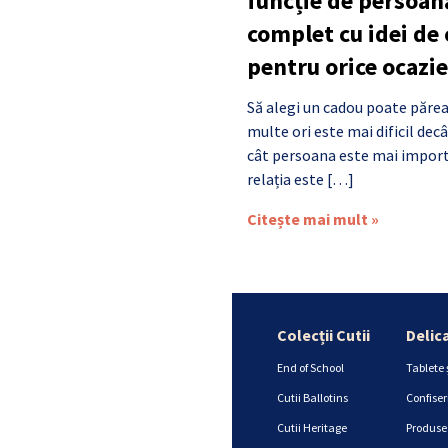
funcție de persoan
complet cu idei de
pentru orice ocazie
Să alegi un cadou poate părea
multe ori este mai dificil de
cât persoana este mai import
relația este […]
Citește mai mult »
Colecții Cutii
Delic
End of School
Tablete 
Cutii Ballotins
Confiser
Cutii Heritage
Produse 