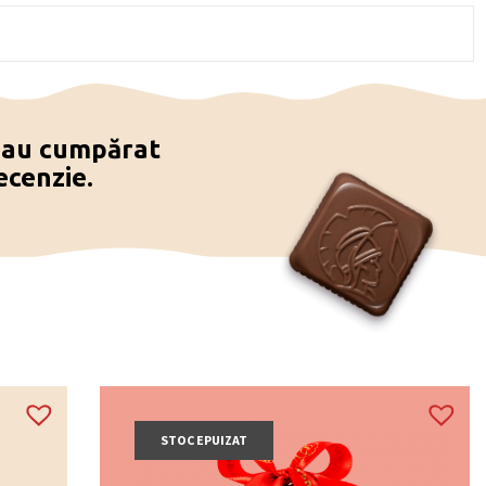
e au cumpărat
ecenzie.
STOC EPUIZAT