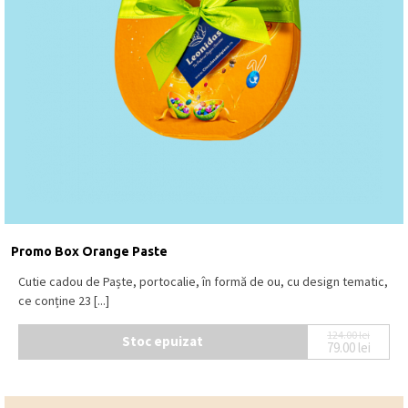
Promo Box Orange Paste
Cutie cadou de Paște, portocalie, în formă de ou, cu design tematic,
ce conține 23 [...]
124.00
lei
Stoc epuizat
79.00
lei
Prețul iniț
Prețul cur