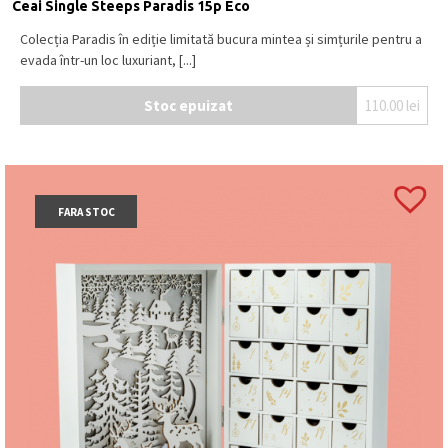
Ceai Single Steeps Paradis 15p Eco
Colecția Paradis în ediție limitată bucura mintea și simțurile pentru a
evada într-un loc luxuriant, [...]
Stoc epuizat
110.00
lei
FARA STOC