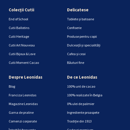
Colecții Cutii
Delicatese
End of School
Tablete și batoane
Cutii Ballotins
Confiserie
Cutii Heritage
Produse pentru copii
Cutii Art Nouveau
Dulceață și specialități
Cutii Bijoux & Love
Cafea și ceai
Cutii Moment Cacao
Băuturi fine
Despre Leonidas
De ce Leonidas
Blog
100% unt de cacao
Franciza Leonidas
100% realizate în Belgia
Magazine Leonidas
0% ulei de palmier
Gama de praline
Ingrediente proaspete
Comenzi corporate
Tradiție din 1913
Întrebări frecvente
Cadouri premium