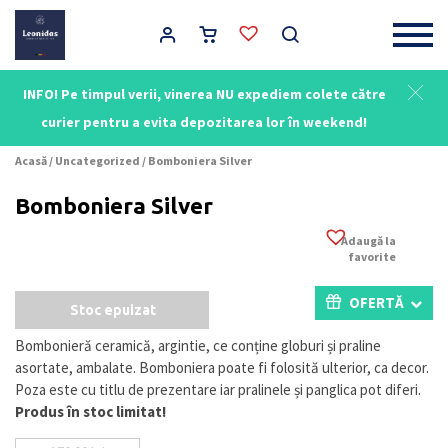
Main Navigation
INFO! Pe timpul verii, vinerea NU expediem colete către
curier pentru a evita depozitarea lor în weekend!
Acasă
/
Uncategorized
/ Bomboniera Silver
Bomboniera Silver
Adaugă la
favorite
OFERTĂ
Stoc epuizat
Bombonieră ceramică, argintie, ce conține globuri și praline
asortate, ambalate. Bomboniera poate fi folosită ulterior, ca decor.
Poza este cu titlu de prezentare iar pralinele și panglica pot diferi.
Produs în stoc limitat!