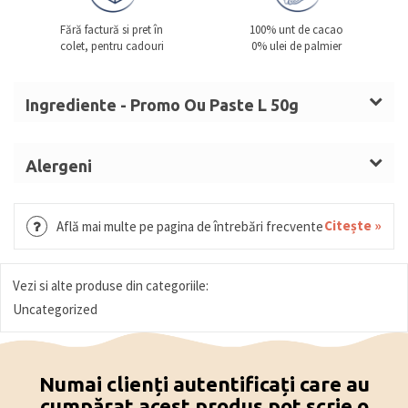
Fără factură si pret în
100% unt de cacao
colet, pentru cadouri
0% ulei de palmier
Ingrediente - Promo Ou Paste L 50g
Zahăr,
LAPTE
praf integral, unt de cacao, masă de
cacao, emulgator (lecitină de
SOIA
), arome
Alergeni
LAPTE, SOIA.
Citește »
Află mai multe pe pagina de întrebări frecvente
Vezi si alte produse din categoriile:
Uncategorized
Numai clienți autentificați care au
cumpărat acest produs pot scrie o