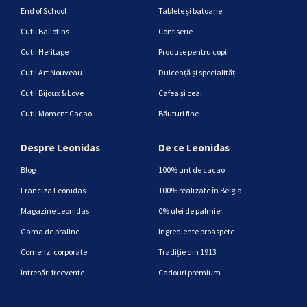
End of School
Tablete și batoane
Cutii Ballotins
Confiserie
Cutii Heritage
Produse pentru copii
Cutii Art Nouveau
Dulceață și specialități
Cutii Bijoux & Love
Cafea și ceai
Cutii Moment Cacao
Băuturi fine
Despre Leonidas
De ce Leonidas
Blog
100% unt de cacao
Franciza Leonidas
100% realizate în Belgia
Magazine Leonidas
0% ulei de palmier
Gama de praline
Ingrediente proaspete
Comenzi corporate
Tradiție din 1913
Întrebări frecvente
Cadouri premium