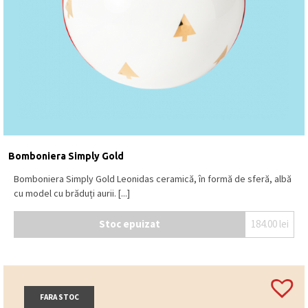
Bomboniera Simply Gold
Bomboniera Simply Gold Leonidas ceramică, în formă de sferă, albă
cu model cu brăduți aurii. [...]
Stoc epuizat
184.00
lei
FARA STOC