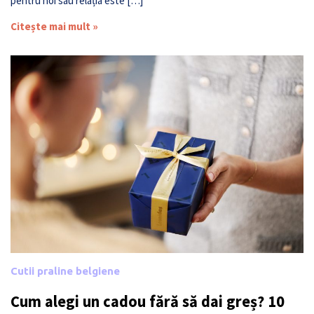
pentru noi sau relația este […]
Citește mai mult »
Cutii praline belgiene
Cum alegi un cadou fără să dai greș? 10