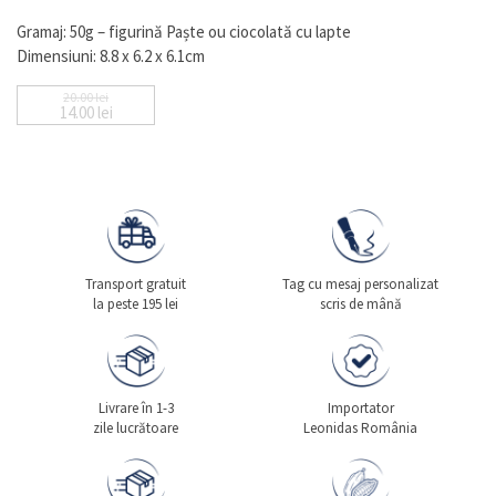
Gramaj: 50g – figurină Paște ou ciocolată cu lapte
Dimensiuni: 8.8 x 6.2 x 6.1cm
20.00
lei
14.00
lei
Prețul inițial a fost: 20.00 lei.
Prețul curent este: 14.00 lei.
Transport gratuit
Tag cu mesaj personalizat
la peste 195 lei
scris de mână
Livrare în 1-3
Importator
zile lucrătoare
Leonidas România