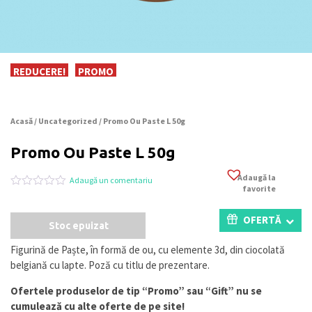
REDUCERE!
PROMO
Acasă
/
Uncategorized
/ Promo Ou Paste L 50g
Promo Ou Paste L 50g
Adaugă la
Adaugă un comentariu
favorite
Evaluat
0
la
0
OFERTĂ
Stoc epuizat
din
5
pe
Figurină de Paște, în formă de ou, cu elemente 3d, din ciocolată
baza
belgiană cu lapte. Poză cu titlu de prezentare.
a
evaluări
de
Ofertele produselor de tip “Promo” sau “Gift” nu se
la
cumulează cu alte oferte de pe site!
clienți