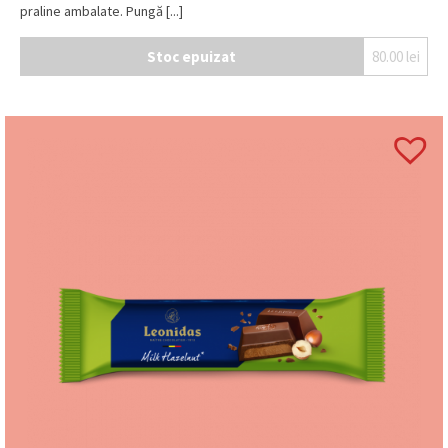
praline ambalate. Pungă [...]
Stoc epuizat
80.00
lei