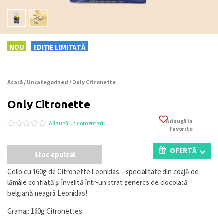
NOU
EDIȚIE LIMITATĂ
Acasă
/
Uncategorized
/ Only Citronette
Only Citronette
Adaugă la
Adaugă un comentariu
favorite
Evaluat
0
la
0
OFERTĂ
Stoc epuizat
din
5
pe
Cello cu 160g de Citronette Leonidas – specialitate din coajă de
baza
lămâie confiată și învelită într-un strat generos de ciocolată
a
evaluări
belgiană neagră Leonidas!
de
la
Gramaj: 160g Citronettes
clienți