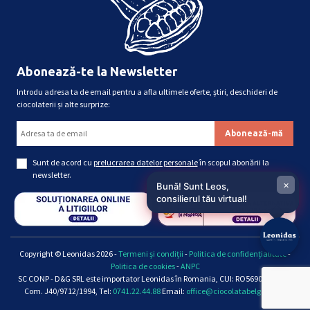
Abonează-te la Newsletter
Introdu adresa ta de email pentru a afla ultimele oferte, știri, deschideri de
ciocolaterii și alte surprize:
Sunt de acord cu
prelucrarea datelor personale
în scopul abonării la
newsletter.
×
Bună! Sunt Leos,
consilierul tău virtual!
Copyright © Leonidas 2026 -
Termeni și condiții
-
Politica de confidențialitate
-
Politica de cookies
-
ANPC
SC CONP - D&G SRL este importator Leonidas în Romania, CUI: RO5690661, Reg.
Com. J40/9712/1994, Tel:
0741.22.44.88
Email:
office@ciocolatabelgiana.ro