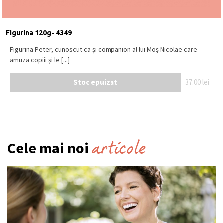
Figurina 120g- 4349
Figurina Peter, cunoscut ca și companion al lui Moș Nicolae care
amuza copiii și le [...]
Stoc epuizat
37.00
lei
articole
Cele mai noi