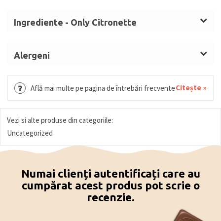
Ingrediente - Only Citronette
Ingrediente
: coajă de lămâie (31,4%), zahăr, masă
de cacao, sirop de glucoză-fructoză, unt de cacao,
Alergeni
dextroză, emulgator:
SOIA
lecitină. Cu ciocolată
SOIA
neagră (minim 54% solide de cacao).
Citește »
Află mai multe pe pagina de întrebări frecvente
D
Vezi si alte produse din categoriile:
Uncategorized
Numai clienți autentificați care au
cumpărat acest produs pot scrie o
recenzie.