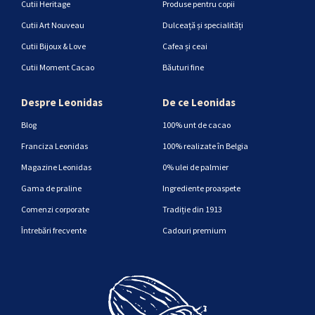
Cutii Heritage
Produse pentru copii
Cutii Art Nouveau
Dulceață și specialități
Cutii Bijoux & Love
Cafea și ceai
Cutii Moment Cacao
Băuturi fine
Despre Leonidas
De ce Leonidas
Blog
100% unt de cacao
Franciza Leonidas
100% realizate în Belgia
Magazine Leonidas
0% ulei de palmier
Gama de praline
Ingrediente proaspete
Comenzi corporate
Tradiție din 1913
Întrebări frecvente
Cadouri premium