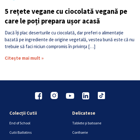
5 rețete vegane cu ciocolată vegană pe
care le poți prepara ușor acasă
Dacă îți plac deserturile cu ciocolată, dar preferi o alimentație
bazată pe ingrediente de origine vegetală, vestea bună este că nu
trebuie să faci niciun compromis în privința […]
Citește mai mult »
Colecții Cutii
Delicatese
End of School
Tablete și batoane
Cutii Ballotins
Confiserie