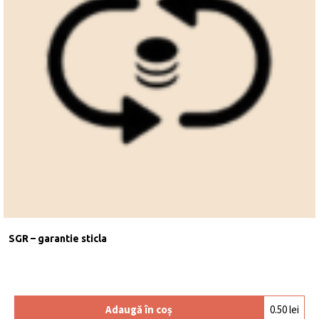
SGR – garantie sticla
Adaugă în coș
0.50
lei