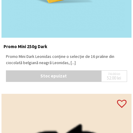
Promo Mini 250g Dark
Promo Mini Dark Leonidas conține o selecție de 16 praline din
ciocolată belgiană neagră Leonidas, [...]
74.00
lei
Stoc epuizat
52.00
lei
Prețul ini
Prețul cur